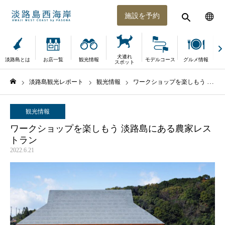
施設を予約
犬連れ
淡路島とは
お店一覧
観光情報
モデルコース
グルメ情報
体
スポット
淡路島観光レポート
観光情報
ワークショップを楽しもう 淡路島にある農家レストラン
ホーム
観光情報
ワークショップを楽しもう 淡路島にある農家レス
トラン
2022.6.21