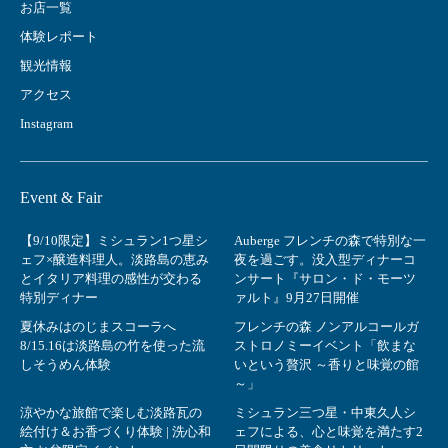
お店一覧
体験レポート
観光情報
アクセス
Instagram
Event & Fair
【9/10限定】ミシュラン1つ星シ
Auberge フレンチの森で特別な一
ェフ×醸造料理人。淡路島の恵み
夜を過ごす。没入型ディナーコ
とイタリア料理の感性が交わる
ンサート『サロン・ド・モーツ
特別ディナー
ァルト』9月27日開催
夏休みはのじまスコーラへ
フレンチの森 ノンアルコールガ
8/15.16は淡路島の竹を使った流
ストロノミーイベント「飲まな
しそうめん体験
いという贅沢 ～香りと味覚の館
～」
涼やかな旅館で楽しむ淡路瓦の
ミシュラン三つ星・中東久人シ
絵付け＆お香づくり体験 | 洗心和
ェフによる、心と味覚を満たす2