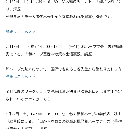
6月25日（土）14：30－16：30 伏木暢顕氏による、「梅ポン酢づく
り」講座
発酵食材の第一人者伏木先生から直接教われる貴重な機会です。
詳細はこちら＞＞
7月18日（月・祝）14：00－17:00 （一社）和ハーブ協会 古谷暢基
氏による、「和ハーブ基礎＆散策＆生活実践」講座
和ハーブの魅力について、医師でもある古谷先生から教わりましょう
詳細はこちら＞＞
８月以降のワークショップ詳細はまた決まり次第お伝えします！予定
されているテーマはこちら↓
8月27日（土）14：00－16：00 なにわ大阪和ハーブの会代表 秋山
花緒里氏による、「目からウロコの簡単お風呂和ハーブグッズ（手作
り石鹸＆入浴剤）」講座