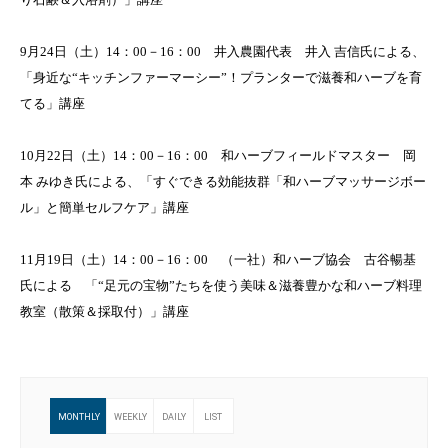
9月24日（土）14：00－16：00 井入農園代表 井入 吉信氏による、
「身近な“キッチンファーマーシー”！プランターで滋養和ハーブを育
てる」講座
10月22日（土）14：00－16：00 和ハーブフィールドマスター 岡
本 みゆき氏による、「すぐできる効能抜群「和ハーブマッサージボー
ル」と簡単セルフケア」講座
11月19日（土）14：00－16：00 （一社）和ハーブ協会 古谷暢基
氏による 「“足元の宝物”たちを使う美味＆滋養豊かな和ハーブ料理
教室（散策＆採取付）」講座
MONTHLY
WEEKLY
DAILY
LIST