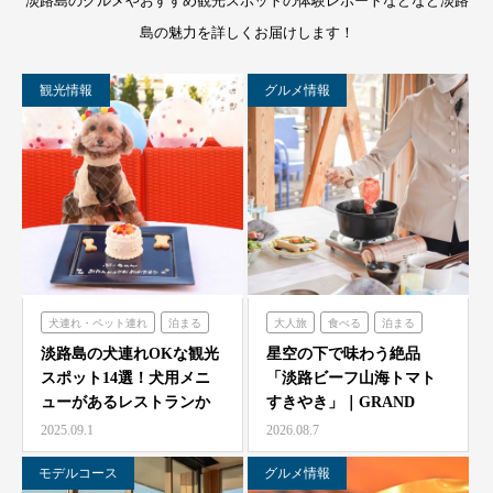
淡路島のグルメやおすすめ観光スポットの体験レポートなどなど淡路
島の魅力を詳しくお届けします！
観光情報
グルメ情報
犬連れ・ペット連れ
泊まる
大人旅
食べる
泊まる
ミエレザガーデン
グランシャリオ
淡路島の犬連れOKな観光
星空の下で味わう絶品
スポット14選！犬用メニ
「淡路ビーフ山海トマト
のじまスコーラ
ューがあるレストランか
すきやき」｜GRAND
シェフガーデン
らペット可ホテルまで…
CHARIOT 北斗七星…
2025.09.1
2026.08.7
モデルコース
グルメ情報