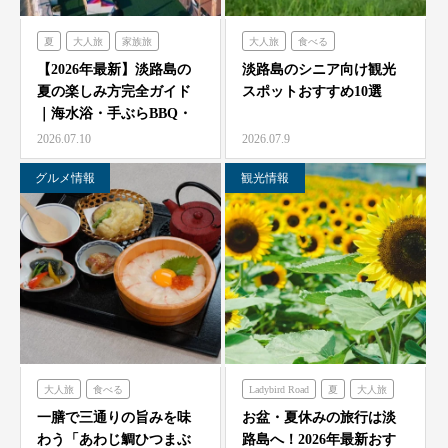
夏
大人旅
家族旅
大人旅
食べる
食べる
体験する
禅坊靖寧
フレンチの森
古酒の舎
【2026年最新】淡路島の
淡路島のシニア向け観光
夏の楽しみ方完全ガイド
スポットおすすめ10選
ハローキティスマイル
禅坊靖寧
のじまスコーラ
｜海水浴・手ぶらBBQ・
オーシャンテラス
ミエレ
農家レストラン「陽・燦燦」
子供の遊び場と絶景…
2026.07.10
2026.07.9
グランシャリオ
シェフガーデン
グルメ情報
観光情報
クラフトサーカス
ニジゲンノモリ
大人旅
食べる
Ladybird Road
夏
大人旅
海神人の食卓
家族旅
フレンチの森
一膳で三通りの旨みを味
お盆・夏休みの旅行は淡
わう「あわじ鯛ひつまぶ
路島へ！2026年最新おす
グランシャリオ