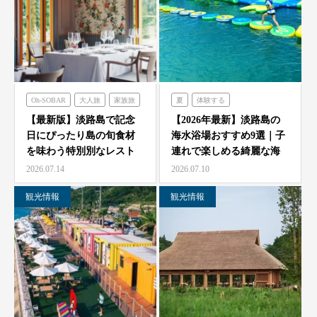
Oh-SOBAR
大人旅
家族旅
夏
体験する
食べる
フレンチの森
のじまスコーラ
【最新版】淡路島で記念
【2026年最新】淡路島の
日にぴったり島の旬食材
海水浴場おすすめ9選｜子
オーシャンテラス
シェフガーデン
を味わう特別別なレスト
連れで楽しめる綺麗な海
のじまスコーラ
青海波
ラン7選
と海開き情報
2026.07.14
2026.07.10
海神人の食卓
観光情報
観光情報