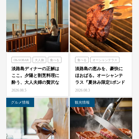
Oh-SOBAR
大人旅
食べる
食べる
オーシャンテラス
青海波
淡路島ディナーの正解は
淡路島の恵みを、豪快に
ここ。夕陽と割烹料理に
ほおばる。オーシャンテ
酔う、大人夫婦の贅沢な
ラス『夏休み限定1ポンド
一夜をモダン蕎麦割烹
ビーフフェア』7月25…
2026.08.5
2026.08.3
O…
グルメ情報
観光情報