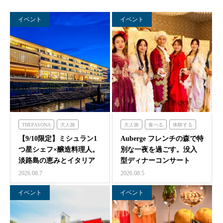
イベント
イベント
THEPASONA
大人旅
大人旅
食べる
体験する
食べる
体験する
泊まる
フレンチの森
【9/10限定】ミシュラン1
Auberge フレンチの森で特
つ星シェフ×醸造料理人。
別な一夜を過ごす。没入
淡路島の恵みとイタリア
型ディナーコンサート
料理の感性が交わ…
『サロン・ド・モ…
2026.08.7
2026.08.5
イベント
イベント