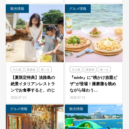
観光情報
グルメ情報
大人旅
家族旅
食べる
大人旅
家族旅
食べる
体験する
のじまスコーラ
体験する
ミエレ
【夏限定特典】淡路島の
『miele』に”桃かけ放題ピ
絶景イタリアンレストラ
ザ”が登場！播磨灘を眺め
ンでお食事すると、のじ
ながら味わう…
ま動物園の入場券をプレ
2026.07.15
2026.07.15
ゼ…
グルメ情報
観光情報