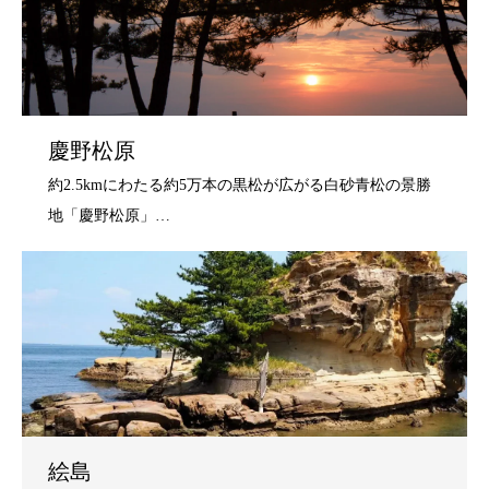
慶野松原
絵島