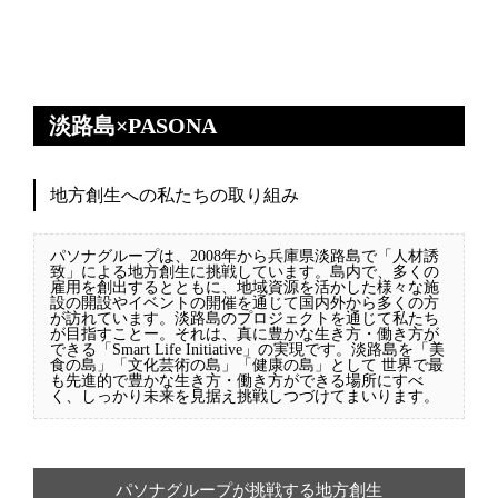
淡路島×PASONA
地方創生への私たちの取り組み
パソナグループは、2008年から兵庫県淡路島で「人材誘
致」による地方創生に挑戦しています。島内で、多くの
雇用を創出するとともに、地域資源を活かした様々な施
設の開設やイベントの開催を通じて国内外から多くの方
が訪れています。淡路島のプロジェクトを通じて私たち
が目指すことー。それは、真に豊かな生き方・働き方が
できる「Smart Life Initiative」の実現です。淡路島を「美
食の島」「文化芸術の島」「健康の島」として 世界で最
も先進的で豊かな生き方・働き方ができる場所にすべ
く、しっかり未来を見据え挑戦しつづけてまいります。
パソナグループが挑戦する地方創生