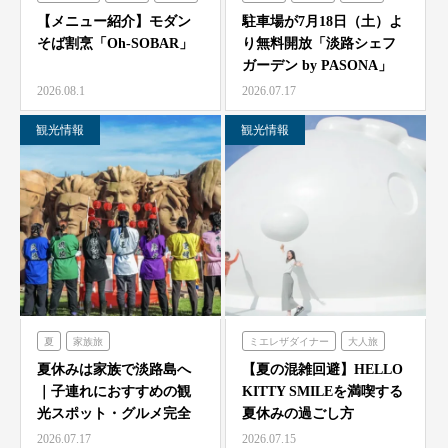
シェフガーデン
【メニュー紹介】モダン
駐車場が7月18日（土）よ
そば割烹「Oh-SOBAR」
り無料開放「淡路シェフ
ガーデン by PASONA」
「Ladyb…
2026.08.1
2026.07.17
観光情報
観光情報
夏
家族旅
ミエレザダイナー
大人旅
農家レストラン「陽・燦燦」
家族旅
食べる
体験する
夏休みは家族で淡路島へ
【夏の混雑回避】HELLO
｜子連れにおすすめの観
KITTY SMILEを満喫する
シェフガーデン
ハローキティスマイル
光スポット・グルメ完全
夏休みの過ごし方
ニジゲンノモリ
ガイド
2026.07.17
2026.07.15