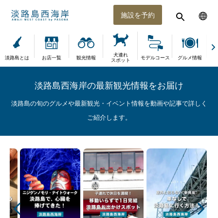
施設を予約
犬連れ
淡路島とは
お店一覧
観光情報
モデルコース
グルメ情報
体
スポット
淡路島西海岸の最新観光情報をお届け
淡路島の旬のグルメや最新観光・イベント情報を動画や記事で詳しく
ご紹介します。