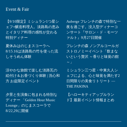
Event & Fair
【9/10限定】ミシュラン1つ星シ
Auberge フレンチの森で特別な一
ェフ×醸造料理人。淡路島の恵み
夜を過ごす。没入型ディナーコ
とイタリア料理の感性が交わる
ンサート『サロン・ド・モーツ
特別ディナー
ァルト』9月27日開催
夏休みはのじまスコーラへ
フレンチの森 ノンアルコールガ
8/15.16は淡路島の竹を使った流
ストロノミーイベント「飲まな
しそうめん体験
いという贅沢 ～香りと味覚の館
～」
涼やかな旅館で楽しむ淡路瓦の
ミシュラン三つ星・中東久人シ
絵付け＆お香づくり体験 | 洗心和
ェフによる、心と味覚を満たす2
方 お盆限定イベント
日間限りの美食リトリート ―
THE PASONA
夕景と生演奏に包まれる特別な
【ハローキティアップルラン
ディナー 「Golden Hour Music
ド】最新イベント情報まとめ
Lounge」のじまスコーラで
8/22,29に開催