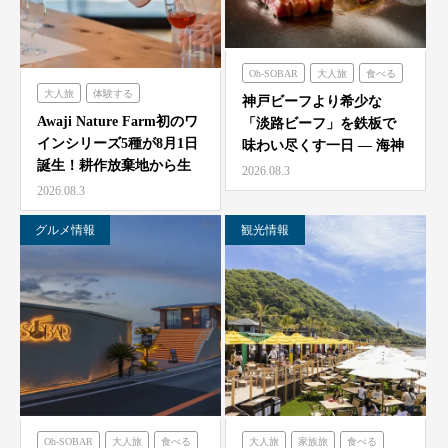
Oh-SOBAR
大人旅
食べる
大人旅
体験する
のじまスコーラ
海神人の食卓
神戸ビーフより希少な
農家レストラン「陽・燦燦」
Awaji Nature Farm初のワ
「淡路ビーフ」を鉄板で
インシリーズ5種が8月1日
味わい尽くす一日 — 海神
誕生！耕作放棄地から生
人（アマン）の食卓
2026.08.3
ま…
「桟…
2026.08.3
グルメ情報
観光情報
Oh-SOBAR
大人旅
食べる
大人旅
家族旅
食べる