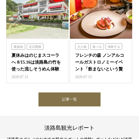
家族旅
近日開催
大人旅
食べる
体験する
のじまスコーラ
フレンチの森
夏休みはのじまスコーラ
フレンチの森 ノンアルコ
へ 8/15.16は淡路島の竹を
ールガストロノミーイベ
使った流しそうめん体験
ント「飲まないという贅
沢 ～香りと味覚の館～…
2026.07.31
2026.07.15
記事一覧
淡路島観光レポート