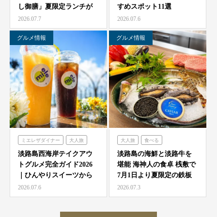
し御膳」夏限定ランチが
すめスポット11選
農家レストラン「陽・燦燦」
7/1より海神人の食卓 …
2026.07.7
2026.07.6
シェフガーデン
ニジゲンノモリ
グルメ情報
グルメ情報
ミエレザダイナー
大人旅
大人旅
食べる
家族旅
食べる
海神人の食卓
淡路島西海岸テイクアウ
淡路島の海鮮と淡路牛を
トグルメ完全ガイド2026
堪能 海神人の食卓 桟敷で
ハローキティスマイル
｜ひんやりスイーツから
7月1日より夏限定の鉄板
ミエレザガーデン
絶品グルメまで徹底紹…
焼きコース4種が登…
2026.07.6
2026.07.3
ハローキティショーボックス
のじまスコーラ
クラフトサーカス