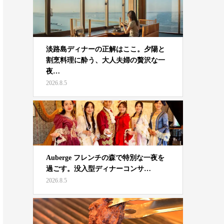
淡路島ディナーの正解はここ。夕陽と
割烹料理に酔う、大人夫婦の贅沢な一
夜…
2026.8.5
Auberge フレンチの森で特別な一夜を
過ごす。没入型ディナーコンサ…
2026.8.5