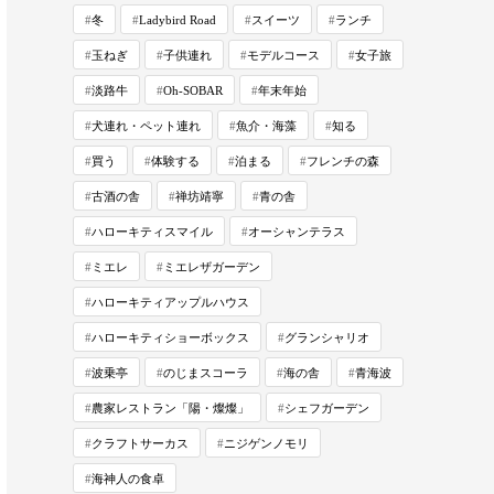
冬
Ladybird Road
スイーツ
ランチ
玉ねぎ
子供連れ
モデルコース
女子旅
淡路牛
Oh-SOBAR
年末年始
犬連れ・ペット連れ
魚介・海藻
知る
買う
体験する
泊まる
フレンチの森
古酒の舎
禅坊靖寧
青の舎
ハローキティスマイル
オーシャンテラス
ミエレ
ミエレザガーデン
ハローキティアップルハウス
ハローキティショーボックス
グランシャリオ
波乗亭
のじまスコーラ
海の舎
青海波
農家レストラン「陽・燦燦」
シェフガーデン
クラフトサーカス
ニジゲンノモリ
海神人の食卓