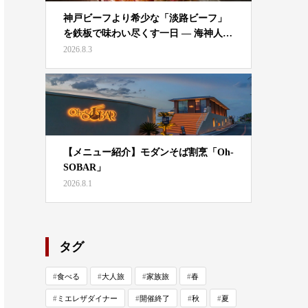
神戸ビーフより希少な「淡路ビーフ」
を鉄板で味わい尽くす一日 — 海神人…
2026.8.3
【メニュー紹介】モダンそば割烹「Oh-
SOBAR」
2026.8.1
タグ
食べる
大人旅
家族旅
春
ミエレザダイナー
開催終了
秋
夏