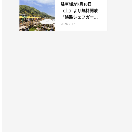
駐車場が7月18日
（土）より無料開放
「淡路シェフガーデ
ン b…
2026.7.17