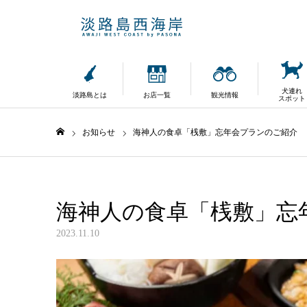
犬連れ
淡路島とは
お店一覧
観光情報
スポット
お知らせ
海神人の食卓「桟敷」忘年会プランのご紹介
ホーム
海神人の食卓「桟敷」忘
2023.11.10