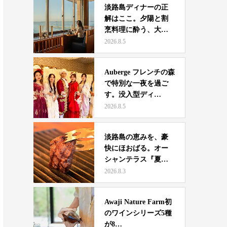
淡路島ディナーの正
解はここ。夕陽と割
烹料理に酔う、大人
夫婦の…
2026.8.5
Auberge フレンチの森
で特別な一夜を過ご
す。没入型ディ…
2026.8.5
淡路島の恵みを、豪
快にほおばる。オー
シャンテラス『夏休
み限定…
2026.8.3
Awaji Nature Farm初
のワインシリーズ5種
が8…