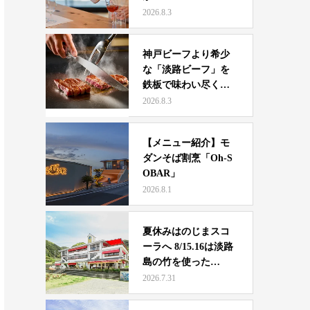
2026.8.3
神戸ビーフより希少
な「淡路ビーフ」を
鉄板で味わい尽くす
一日 …
2026.8.3
【メニュー紹介】モ
ダンそば割烹「Oh-S
OBAR」
2026.8.1
夏休みはのじまスコ
ーラへ 8/15.16は淡路
島の竹を使った…
2026.7.31