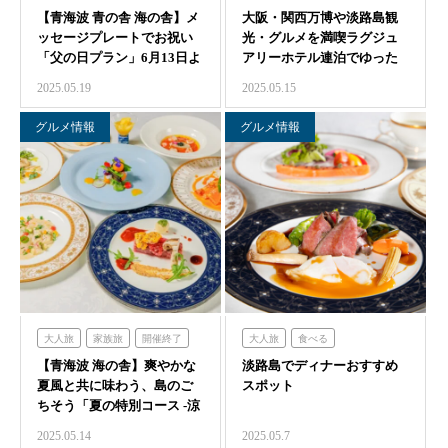
【青海波 青の舎 海の舎】メ
食べる
青の舎
海の舎
大阪・関西万博や淡路島観
家族旅
食べる
体験する
ッセージプレートでお祝い
光・グルメを満喫ラグジュ
青海波
オーシャンテラス
「父の日プラン」6月13日よ
アリーホテル連泊でゆった
グランシャリオ
り3日間限…
り観光モデルプラン…
2025.05.19
2025.05.15
のじまスコーラ
青海波
クラフトサーカス
グルメ情報
グルメ情報
ニジゲンノモリ
大人旅
家族旅
開催終了
大人旅
食べる
【青海波 海の舎】爽やかな
食べる
海の舎
青海波
淡路島でディナーおすすめ
フレンチの森
夏風と共に味わう、島のご
スポット
オーシャンテラス
ちそう「夏の特別コース -涼
のじまスコーラ
青海波
宴-」6月1…
2025.05.14
2025.05.7