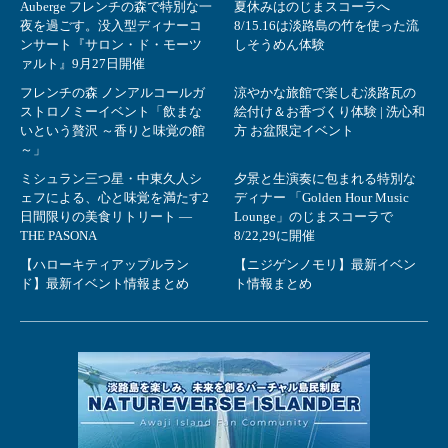
Auberge フレンチの森で特別な一
夏休みはのじまスコーラへ
夜を過ごす。没入型ディナーコ
8/15.16は淡路島の竹を使った流
ンサート『サロン・ド・モーツ
しそうめん体験
ァルト』9月27日開催
フレンチの森 ノンアルコールガ
涼やかな旅館で楽しむ淡路瓦の
ストロノミーイベント「飲まな
絵付け＆お香づくり体験 | 洗心和
いという贅沢 ～香りと味覚の館
方 お盆限定イベント
～」
ミシュラン三つ星・中東久人シ
夕景と生演奏に包まれる特別な
ェフによる、心と味覚を満たす2
ディナー 「Golden Hour Music
日間限りの美食リトリート ―
Lounge」のじまスコーラで
THE PASONA
8/22,29に開催
【ハローキティアップルラン
【ニジゲンノモリ】最新イベン
ド】最新イベント情報まとめ
ト情報まとめ