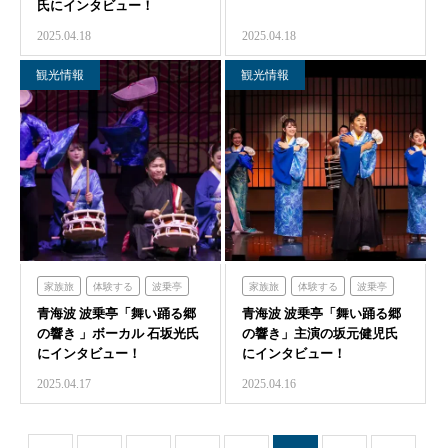
氏にインタビュー！
オーシャンテラス
ミエレ
2025.04.18
2025.04.18
ミエレザガーデン
海の舎
青海波
シェフガーデン
観光情報
観光情報
クラフトサーカス
家族旅
体験する
波乗亭
家族旅
体験する
波乗亭
青海波 波乗亭「舞い踊る郷
青海波
青海波 波乗亭「舞い踊る郷
青海波
の響き 」ボーカル 石坂光氏
の響き」主演の坂元健児氏
にインタビュー！
にインタビュー！
2025.04.17
2025.04.16