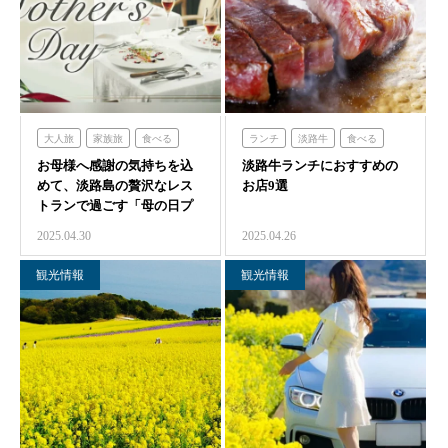
大人旅
家族旅
食べる
ランチ
淡路牛
食べる
お母様へ感謝の気持ちを込
フレンチの森
青海波
淡路牛ランチにおすすめの
オーシャンテラス
海の舎
めて、淡路島の贅沢なレス
お店9選
海神人の食卓
青海波
クラフトサーカス
トランで過ごす「母の日プ
海神人の食卓
ラン」のご紹介
2025.04.30
2025.04.26
観光情報
観光情報