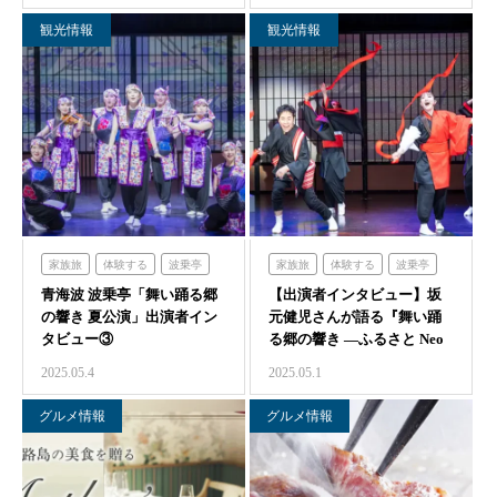
観光情報
観光情報
家族旅
体験する
波乗亭
家族旅
体験する
波乗亭
青海波 波乗亭「舞い踊る郷
青海波
【出演者インタビュー】坂
青海波
の響き 夏公演」出演者イン
元健児さんが語る『舞い踊
タビュー③
る郷の響き ―ふるさと Neo
Japon…
2025.05.4
2025.05.1
グルメ情報
グルメ情報