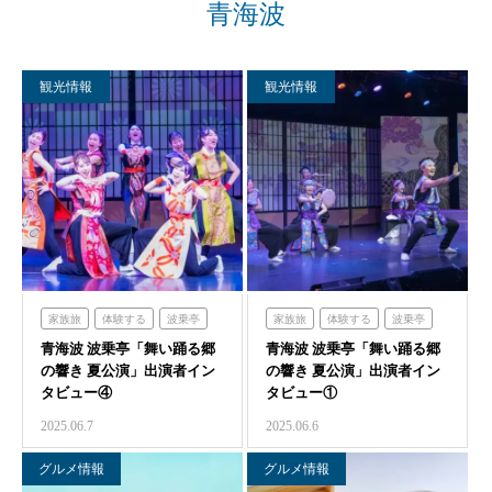
青海波
観光情報
観光情報
家族旅
体験する
波乗亭
家族旅
体験する
波乗亭
青海波 波乗亭「舞い踊る郷
青海波
青海波 波乗亭「舞い踊る郷
青海波
の響き 夏公演」出演者イン
の響き 夏公演」出演者イン
タビュー④
タビュー①
2025.06.7
2025.06.6
グルメ情報
グルメ情報