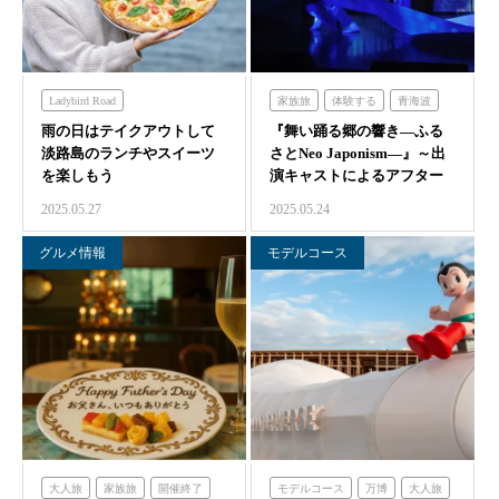
Ladybird Road
家族旅
体験する
青海波
雨の日はテイクアウトして
ミエレザダイナー
海の舎
『舞い踊る郷の響き―ふる
淡路島のランチやスイーツ
さとNeo Japonism―』～出
青海波
シェフガーデン
を楽しもう
演キャストによるアフター
クラフトサーカス
トーク…
2025.05.27
2025.05.24
グルメ情報
モデルコース
大人旅
家族旅
開催終了
モデルコース
万博
大人旅