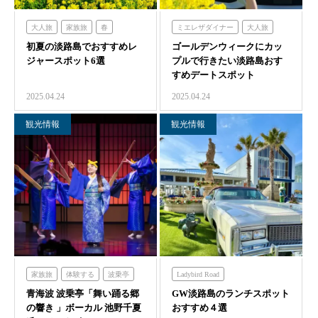
大人旅
家族旅
春
ミエレザダイナー
大人旅
初夏の淡路島でおすすめレ
食べる
体験する
禅坊靖寧
ゴールデンウィークにカッ
春
青の舎
ジャースポット6選
プルで行きたい淡路島おす
ミエレザガーデン
オーシャンテラス
青海波
すめデートスポット
グランシャリオ
青海波
2025.04.24
2025.04.24
クラフトサーカス
観光情報
観光情報
家族旅
体験する
波乗亭
Ladybird Road
青海波 波乗亭「舞い踊る郷
青海波
GW淡路島のランチスポット
ミエレザダイナー
ランチ
の響き 」ボーカル 池野千夏
おすすめ４選
春
食べる
青の舎