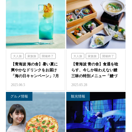
大人旅
家族旅
開催終了
大人旅
家族旅
開催終了
【青海波 海の舎】暑い夏に
食べる
海の舎
青海波
【青海波 青の舎】食通を唸
食べる
青の舎
青海波
爽やかなドリンクをお届け
らす、今しか味わえない鱧
「海の日キャンペーン」7月
三昧の特別メニュー「鱧づ
19日より3日…
くし御膳」6月1…
2025.06.5
2025.05.28
グルメ情報
観光情報