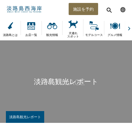
施設を予約
犬連れ
淡路島とは
お店一覧
観光情報
モデルコース
グルメ情報
体
スポット
淡路島観光レポート
淡路島観光レポート