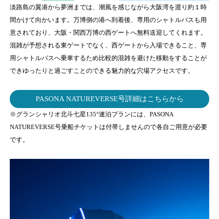
淡路島の翼港から夢洲までは、潮風を感じながら大阪湾を渡り約１時
間かけて向かいます。万博側の港へ到着後、専用のシャトルバスも用
意されており、大阪・関西万博の西ゲートへ無料送迎してくれます。
混雑が予想される東ゲートでなく、西ゲートから入場できること、専
用シャトルバスへ乗車するため比較的混雑を避けた移動をすることが
できゆったりと過ごすことのできる魅力的な穴場アクセスです。
PASONA NATUREVERSE号詳細はこちらから
※グランシャリオ北斗七星135°連泊プランには、PASONA
NATUREVERSE号乗船チケットは付帯しませんので各自ご用意が必要
です。