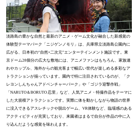
淡路島の豊かな自然と最新のアニメ・ゲーム文化が融合した新感覚の
体験型テーマパーク「ニジゲンノモリ」は、兵庫県立淡路島公園内に
広がる、日本初の“自然×二次元”エンターテインメント施設です。東
京ドーム28個分の広大な敷地には、アニメファンはもちろん、家族連
れやカップル、海外からの観光客まで幅広い世代が楽しめる多彩なア
トラクションが揃っています。園内で特に注目されているのが、「ク
レヨンしんちゃんアドベンチャーパーク」や「ゴジラ迎撃作戦」
「NARUTO＆BORUTO 忍里」など、人気アニメ・特撮作品をテーマに
した大規模アトラクションです。実際に体を動かしながら物語の世界
に没入できるアスレチックや脱出ゲーム、VR体験など、臨場感のある
アクティビティが充実しており、来園者はまるで自分が作品の中に入
り込んだような感覚を味わえます。