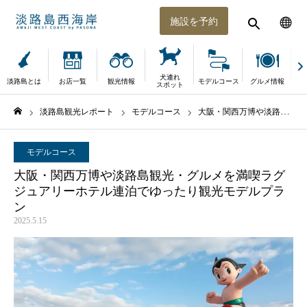
施設を予約
犬連れ
淡路島とは
お店一覧
観光情報
モデルコース
グルメ情報
体
スポット
淡路島観光レポート
モデルコース
大阪・関西万博や淡路島観光・グルメを満喫ラグジュアリーホテル連泊でゆったり観光モデルプラン
ホーム
モデルコース
大阪・関西万博や淡路島観光・グルメを満喫ラグ
ジュアリーホテル連泊でゆったり観光モデルプラ
ン
2025.5.15