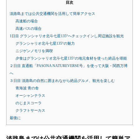
目次
淡路島までは公共交通機関を活用して簡単アクセス
高速船の場合
高速バスの場合
1日目 グランシャリオ北斗七星135°へチェックインし周辺施設を観光
グランシャリオ北斗七星135°の魅力
ニジゲンノモリを満喫
夕食はグランシャリオ北斗七星135°の地元食材を使った絶品を堪能
２日目 直通船「PASONA NATUREVERSE号」を使って大阪・関西万博
へ
３日目 淡路島の自然に囲まれながら絶品グルメ、観光を楽しむ
青海波 青の舎
オーシャンテラス
のじまスコーラ
クラフトサーカス
最後に
淡路島までは公共交通機関を活用して簡単ア