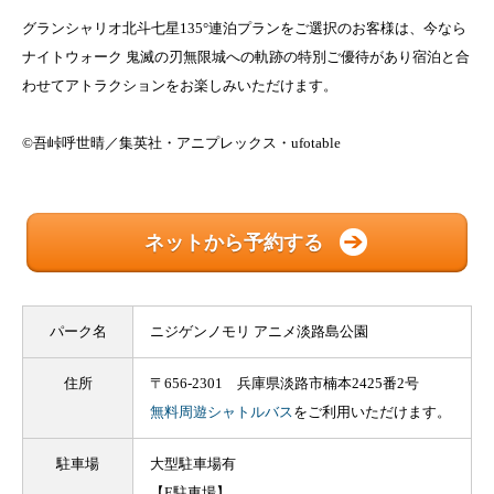
グランシャリオ北斗七星135°連泊プランをご選択のお客様は、今なら
ナイトウォーク 鬼滅の刃無限城への軌跡の特別ご優待があり宿泊と合
わせてアトラクションをお楽しみいただけます。
©吾峠呼世晴／集英社・アニプレックス・ufotable
ネットから予約する
パーク名
ニジゲンノモリ アニメ淡路島公園
住所
〒656-2301 兵庫県淡路市楠本2425番2号
無料周遊シャトルバス
をご利用いただけます。
駐車場
大型駐車場有
【E駐車場】