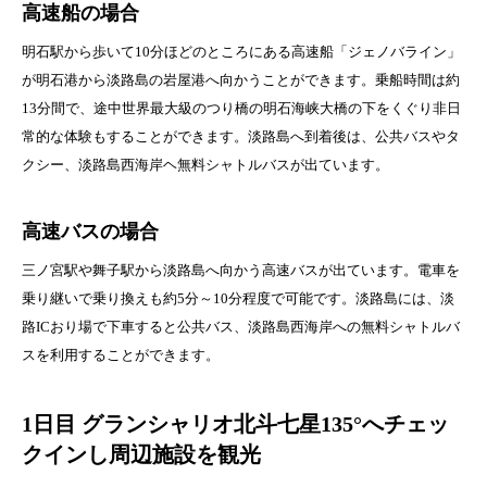
高速船の場合
明石駅から歩いて10分ほどのところにある高速船「ジェノバライン」
が明石港から淡路島の岩屋港へ向かうことができます。乗船時間は約
13分間で、途中世界最大級のつり橋の明石海峡大橋の下をくぐり非日
常的な体験もすることができます。淡路島へ到着後は、公共バスやタ
クシー、淡路島西海岸ヘ無料シャトルバスが出ています。
高速バスの場合
三ノ宮駅や舞子駅から淡路島へ向かう高速バスが出ています。電車を
乗り継いで乗り換えも約5分～10分程度で可能です。淡路島には、淡
路ICおり場で下車すると公共バス、淡路島西海岸への無料シャトルバ
スを利用することができます。
1日目 グランシャリオ北斗七星135°へチェッ
クインし周辺施設を観光