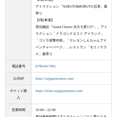
アトラクション「NARUTO&BORUTO 忍里」最
寄り
【F駐車場】
宿泊施設「Grand Chariot 北斗七星135°」、アト
ラクション「ドラゴンクエスト アイランド」
「ゴジラ迎撃作戦」「クレヨンしんちゃんアド
ベンチャーパーク」、レストラン「モリノテラ
ス」最寄り
電話番号
0799-64-7061
公式HP
https://nijigennomori.com/
チケット購
https://ticket.nijigennomori.com/
入
営業時間
10:00～22:00
受付最終時間はアトラクションごとに異なりま