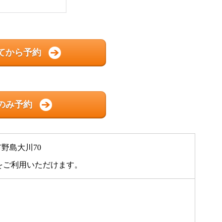
てから予約
のみ予約
市野島大川70
をご利用いただけます。