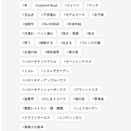
冬
Ladybird Road
スイーツ
ランチ
玉ねぎ
子供連れ
モデルコース
女子旅
淡路牛
Oh-SOBAR
年末年始
犬連れ・ペット連れ
魚介・海藻
知る
買う
体験する
泊まる
フレンチの森
古酒の舎
禅坊靖寧
青の舎
ハローキティスマイル
オーシャンテラス
ミエレ
ミエレザガーデン
ハローキティアップルハウス
ハローキティショーボックス
グランシャリオ
波乗亭
のじまスコーラ
海の舎
青海波
農家レストラン「陽・燦燦」
シェフガーデン
クラフトサーカス
ニジゲンノモリ
海神人の食卓