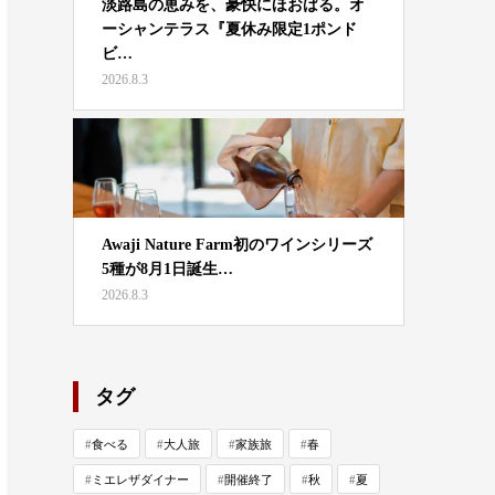
淡路島の恵みを、豪快にほおばる。オ
ーシャンテラス『夏休み限定1ポンド
ビ…
2026.8.3
Awaji Nature Farm初のワインシリーズ
5種が8月1日誕生…
2026.8.3
タグ
食べる
大人旅
家族旅
春
ミエレザダイナー
開催終了
秋
夏