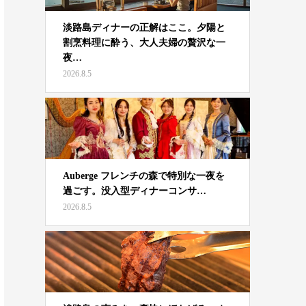
淡路島ディナーの正解はここ。夕陽と
割烹料理に酔う、大人夫婦の贅沢な一
夜…
2026.8.5
Auberge フレンチの森で特別な一夜を
過ごす。没入型ディナーコンサ…
2026.8.5