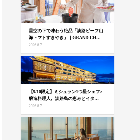
星空の下で味わう絶品「淡路ビーフ山
海トマトすきやき」｜GRAND CH…
2026.8.7
【9/10限定】ミシュラン1つ星シェフ×
醸造料理人。淡路島の恵みとイタ…
2026.8.7