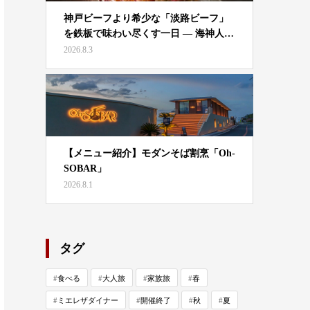
神戸ビーフより希少な「淡路ビーフ」
を鉄板で味わい尽くす一日 — 海神人…
2026.8.3
【メニュー紹介】モダンそば割烹「Oh-
SOBAR」
2026.8.1
タグ
食べる
大人旅
家族旅
春
ミエレザダイナー
開催終了
秋
夏