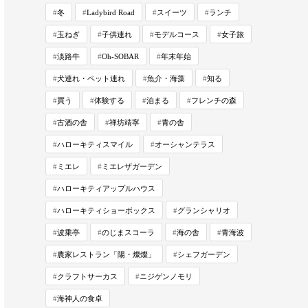
冬
Ladybird Road
スイーツ
ランチ
玉ねぎ
子供連れ
モデルコース
女子旅
淡路牛
Oh-SOBAR
年末年始
犬連れ・ペット連れ
魚介・海藻
知る
買う
体験する
泊まる
フレンチの森
古酒の舎
禅坊靖寧
青の舎
ハローキティスマイル
オーシャンテラス
ミエレ
ミエレザガーデン
ハローキティアップルハウス
ハローキティショーボックス
グランシャリオ
波乗亭
のじまスコーラ
海の舎
青海波
農家レストラン「陽・燦燦」
シェフガーデン
クラフトサーカス
ニジゲンノモリ
海神人の食卓