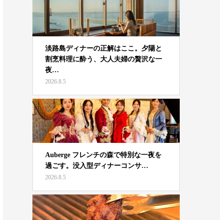
淡路島ディナーの正解はここ。夕陽と
割烹料理に酔う、大人夫婦の贅沢な一
夜…
2026.8.5
Auberge フレンチの森で特別な一夜を
過ごす。没入型ディナーコンサ…
2026.8.5