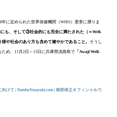
、1946年に定められた世界保健機関（WHO）憲章に遡りま
にも、そして③社会的にも完全に満たされた（＝Well-
あり様や社会のあり方も含めて健やかであること。
そうし
するため、11月2日～13日に兵庫県淡路島で
「Awaji Well-
て | NambuYasuyuki.com | 南部靖之オフィシャルウ