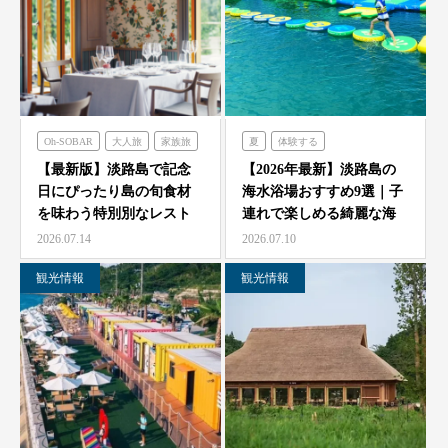
Oh-SOBAR
大人旅
家族旅
夏
体験する
食べる
フレンチの森
のじまスコーラ
【最新版】淡路島で記念
【2026年最新】淡路島の
日にぴったり島の旬食材
海水浴場おすすめ9選｜子
オーシャンテラス
シェフガーデン
を味わう特別別なレスト
連れで楽しめる綺麗な海
のじまスコーラ
青海波
ラン7選
と海開き情報
2026.07.14
2026.07.10
海神人の食卓
観光情報
観光情報