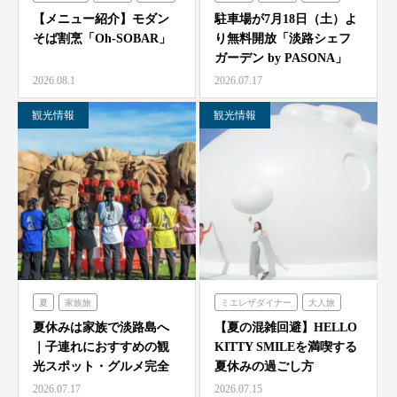
シェフガーデン
【メニュー紹介】モダン
駐車場が7月18日（土）よ
そば割烹「Oh-SOBAR」
り無料開放「淡路シェフ
ガーデン by PASONA」
「Ladyb…
2026.08.1
2026.07.17
観光情報
観光情報
夏
家族旅
ミエレザダイナー
大人旅
農家レストラン「陽・燦燦」
家族旅
食べる
体験する
夏休みは家族で淡路島へ
【夏の混雑回避】HELLO
｜子連れにおすすめの観
KITTY SMILEを満喫する
シェフガーデン
ハローキティスマイル
光スポット・グルメ完全
夏休みの過ごし方
ニジゲンノモリ
ガイド
2026.07.17
2026.07.15