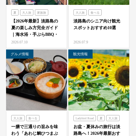
夏
大人旅
家族旅
大人旅
食べる
食べる
体験する
禅坊靖寧
フレンチの森
古酒の舎
【2026年最新】淡路島の
淡路島のシニア向け観光
夏の楽しみ方完全ガイド
スポットおすすめ10選
ハローキティスマイル
禅坊靖寧
のじまスコーラ
｜海水浴・手ぶらBBQ・
オーシャンテラス
ミエレ
農家レストラン「陽・燦燦」
子供の遊び場と絶景…
2026.07.10
2026.07.9
グランシャリオ
シェフガーデン
グルメ情報
観光情報
クラフトサーカス
ニジゲンノモリ
大人旅
食べる
Ladybird Road
夏
大人旅
海神人の食卓
家族旅
フレンチの森
一膳で三通りの旨みを味
お盆・夏休みの旅行は淡
わう「あわじ鯛ひつまぶ
路島へ！2026年最新おす
グランシャリオ