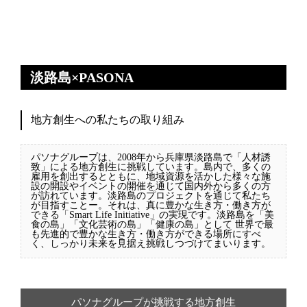
淡路島×PASONA
地方創生への私たちの取り組み
パソナグループは、2008年から兵庫県淡路島で「人材誘
致」による地方創生に挑戦しています。島内で、多くの
雇用を創出するとともに、地域資源を活かした様々な施
設の開設やイベントの開催を通じて国内外から多くの方
が訪れています。淡路島のプロジェクトを通じて私たち
が目指すことー。それは、真に豊かな生き方・働き方が
できる「Smart Life Initiative」の実現です。淡路島を「美
食の島」「文化芸術の島」「健康の島」として 世界で最
も先進的で豊かな生き方・働き方ができる場所にすべ
く、しっかり未来を見据え挑戦しつづけてまいります。
パソナグループが挑戦する地方創生