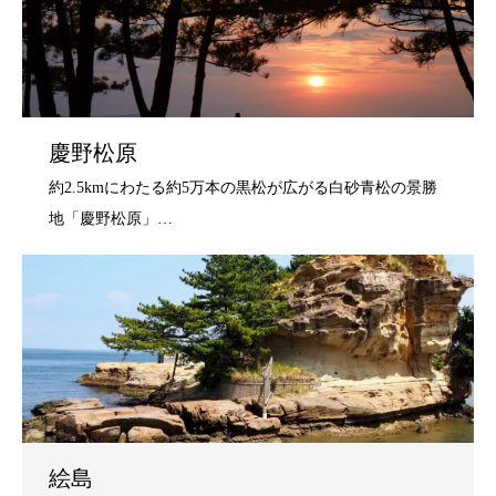
慶野松原
絵島