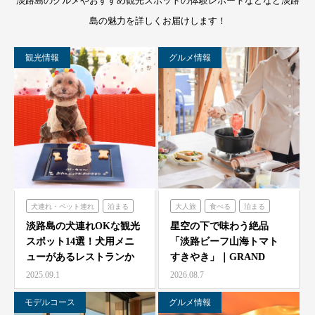
淡路島のグルメやおすすめ観光スポットの体験レポートなどなど淡路
島の魅力を詳しくお届けします！
観光情報
グルメ情報
犬連れ・ペット連れ
泊まる
大人旅
食べる
泊まる
ミエレザガーデン
グランシャリオ
淡路島の犬連れOKな観光
星空の下で味わう絶品
スポット14選！犬用メニ
「淡路ビーフ山海トマト
のじまスコーラ
ューがあるレストランか
すきやき」｜GRAND
シェフガーデン
らペット可ホテルまで…
CHARIOT 北斗七星…
2025.09.1
2026.08.7
モデルコース
グルメ情報