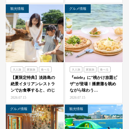
観光情報
グルメ情報
大人旅
家族旅
食べる
大人旅
家族旅
食べる
体験する
のじまスコーラ
体験する
ミエレ
【夏限定特典】淡路島の
『miele』に”桃かけ放題ピ
絶景イタリアンレストラ
ザ”が登場！播磨灘を眺め
ンでお食事すると、のじ
ながら味わう…
ま動物園の入場券をプレ
2026.07.15
2026.07.15
ゼ…
グルメ情報
観光情報