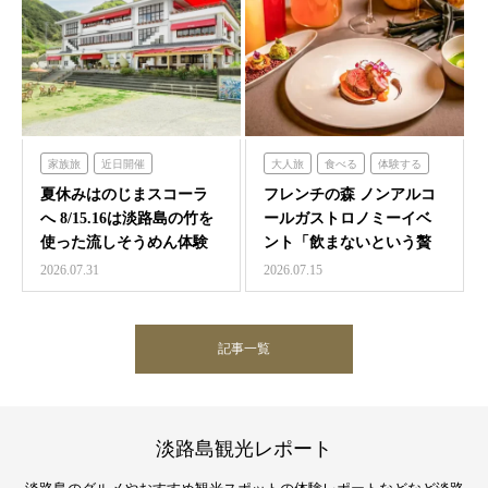
家族旅
近日開催
大人旅
食べる
体験する
のじまスコーラ
フレンチの森
夏休みはのじまスコーラ
フレンチの森 ノンアルコ
へ 8/15.16は淡路島の竹を
ールガストロノミーイベ
使った流しそうめん体験
ント「飲まないという贅
沢 ～香りと味覚の館～…
2026.07.31
2026.07.15
記事一覧
淡路島観光レポート