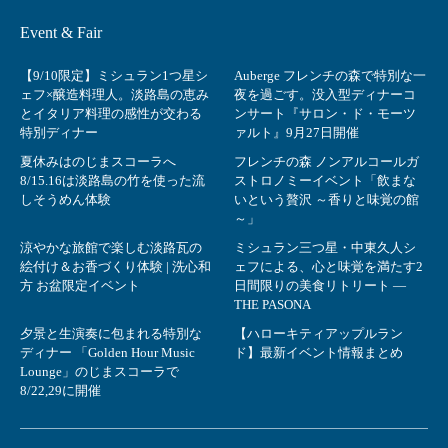
Event & Fair
【9/10限定】ミシュラン1つ星シ
Auberge フレンチの森で特別な一
ェフ×醸造料理人。淡路島の恵み
夜を過ごす。没入型ディナーコ
とイタリア料理の感性が交わる
ンサート『サロン・ド・モーツ
特別ディナー
ァルト』9月27日開催
夏休みはのじまスコーラへ
フレンチの森 ノンアルコールガ
8/15.16は淡路島の竹を使った流
ストロノミーイベント「飲まな
しそうめん体験
いという贅沢 ～香りと味覚の館
～」
涼やかな旅館で楽しむ淡路瓦の
ミシュラン三つ星・中東久人シ
絵付け＆お香づくり体験 | 洗心和
ェフによる、心と味覚を満たす2
方 お盆限定イベント
日間限りの美食リトリート ―
THE PASONA
夕景と生演奏に包まれる特別な
【ハローキティアップルラン
ディナー 「Golden Hour Music
ド】最新イベント情報まとめ
Lounge」のじまスコーラで
8/22,29に開催