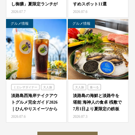
し御膳」夏限定ランチが
すめスポット11選
農家レストラン「陽・燦燦」
7/1より海神人の食卓 …
2026.07.7
2026.07.6
シェフガーデン
ニジゲンノモリ
グルメ情報
グルメ情報
ミエレザダイナー
大人旅
大人旅
食べる
家族旅
食べる
海神人の食卓
淡路島西海岸テイクアウ
淡路島の海鮮と淡路牛を
トグルメ完全ガイド2026
堪能 海神人の食卓 桟敷で
ハローキティスマイル
｜ひんやりスイーツから
7月1日より夏限定の鉄板
ミエレザガーデン
絶品グルメまで徹底紹…
焼きコース4種が登…
2026.07.6
2026.07.3
ハローキティショーボックス
のじまスコーラ
クラフトサーカス