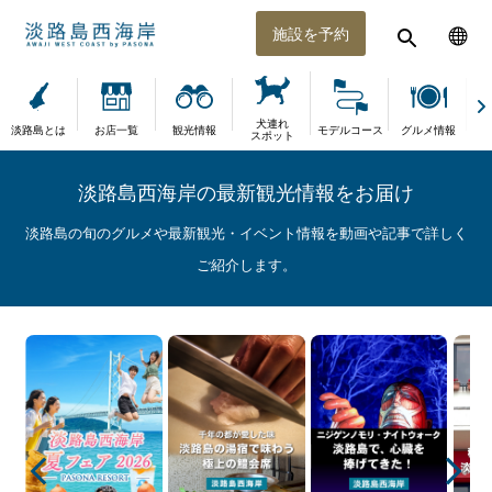
施設を予約
犬連れ
淡路島とは
お店一覧
観光情報
モデルコース
グルメ情報
体
スポット
淡路島西海岸の最新観光情報をお届け
淡路島の旬のグルメや最新観光・イベント情報を動画や記事で詳しく
ご紹介します。