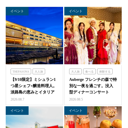
イベント
イベント
THEPASONA
大人旅
大人旅
食べる
体験する
食べる
体験する
泊まる
フレンチの森
【9/10限定】ミシュラン1
Auberge フレンチの森で特
つ星シェフ×醸造料理人。
別な一夜を過ごす。没入
淡路島の恵みとイタリア
型ディナーコンサート
料理の感性が交わ…
『サロン・ド・モ…
2026.08.7
2026.08.5
イベント
イベント