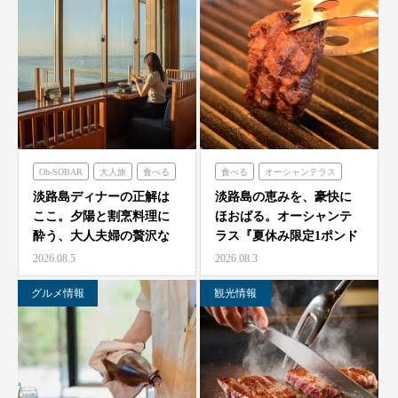
Oh-SOBAR
大人旅
食べる
食べる
オーシャンテラス
青海波
淡路島ディナーの正解は
淡路島の恵みを、豪快に
ここ。夕陽と割烹料理に
ほおばる。オーシャンテ
酔う、大人夫婦の贅沢な
ラス『夏休み限定1ポンド
一夜をモダン蕎麦割烹
ビーフフェア』7月25…
2026.08.5
2026.08.3
O…
グルメ情報
観光情報