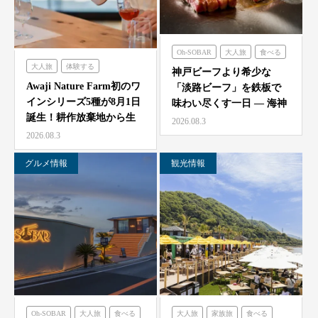
Oh-SOBAR
大人旅
食べる
大人旅
体験する
のじまスコーラ
海神人の食卓
神戸ビーフより希少な
農家レストラン「陽・燦燦」
Awaji Nature Farm初のワ
「淡路ビーフ」を鉄板で
インシリーズ5種が8月1日
味わい尽くす一日 — 海神
誕生！耕作放棄地から生
人（アマン）の食卓
2026.08.3
ま…
「桟…
2026.08.3
グルメ情報
観光情報
Oh-SOBAR
大人旅
食べる
大人旅
家族旅
食べる