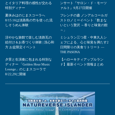
とイタリア料理の感性が交わる
ンサート『サロン・ド・モーツ
特別ディナー
ァルト』9月27日開催
夏休みはのじまスコーラへ
フレンチの森 ノンアルコールガ
8/15.16は淡路島の竹を使った流
ストロノミーイベント「飲まな
しそうめん体験
いという贅沢 ～香りと味覚の館
～」
涼やかな旅館で楽しむ淡路瓦の
ミシュラン三つ星・中東久人シ
絵付け＆お香づくり体験 | 洗心和
ェフによる、心と味覚を満たす2
方 お盆限定イベント
日間限りの美食リトリート ―
THE PASONA
夕景と生演奏に包まれる特別な
【ハローキティアップルラン
ディナー 「Golden Hour Music
ド】最新イベント情報まとめ
Lounge」のじまスコーラで
8/22,29に開催