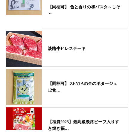
【同梱可】 色と香りの和パスタ～しそ
～
淡路牛ヒレステーキ
【同梱可】 ZENTAの金のポタージュ
12食…
【福袋2023】最高級淡路ビーフ入りす
き焼き福…