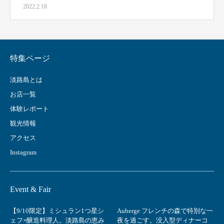
2022.2.18
特集ページ
淡路島とは
お店一覧
体験レポート
観光情報
アクセス
Instagram
Event & Fair
【9/10限定】ミシュラン1つ星シ
Auberge フレンチの森で特別な一
ェフ×醸造料理人。淡路島の恵み
夜を過ごす。没入型ディナーコ