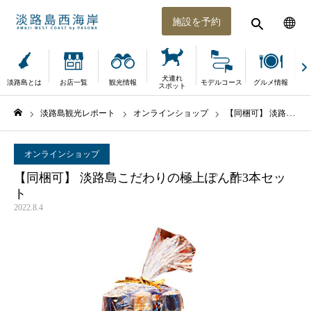
施設を予約
犬連れ
淡路島とは
お店一覧
観光情報
モデルコース
グルメ情報
体
スポット
淡路島観光レポート
オンラインショップ
【同梱可】 淡路島こだわりの極上ぽん酢3本セット
ホーム
オンラインショップ
【同梱可】 淡路島こだわりの極上ぽん酢3本セッ
ト
2022.8.4