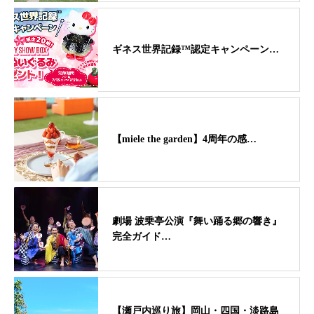
ギネス世界記録™認定キャンペーン…
【miele the garden】4周年の感…
劇場 波乗亭公演『舞い踊る郷の響き』
完全ガイド…
【瀬戸内巡り旅】岡山・四国・淡路島