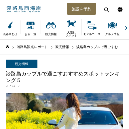
施設を予約
犬連れ
淡路島とは
お店一覧
観光情報
モデルコース
グルメ情報
体
スポット
淡路島観光レポート
観光情報
淡路島カップルで過ごすおすすめスポットランキング５
ホーム
観光情報
淡路島カップルで過ごすおすすめスポットランキ
ング５
2023.4.12