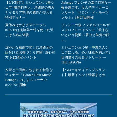
【9/10限定】ミシュラン1つ星シ
Auberge フレンチの森で特別な一
ェフ×醸造料理人。淡路島の恵み
夜を過ごす。没入型ディナーコ
とイタリア料理の感性が交わる
ンサート『サロン・ド・モーツ
特別ディナー
ァルト』9月27日開催
夏休みはのじまスコーラへ
フレンチの森 ノンアルコールガ
8/15.16は淡路島の竹を使った流
ストロノミーイベント「飲まな
しそうめん体験
いという贅沢 ～香りと味覚の館
～」
涼やかな旅館で楽しむ淡路瓦の
ミシュラン三つ星・中東久人シ
絵付け＆お香づくり体験 | 洗心和
ェフによる、心と味覚を満たす2
方 お盆限定イベント
日間限りの美食リトリート ―
THE PASONA
夕景と生演奏に包まれる特別な
【ハローキティアップルラン
ディナー 「Golden Hour Music
ド】最新イベント情報まとめ
Lounge」のじまスコーラで
8/22,29に開催