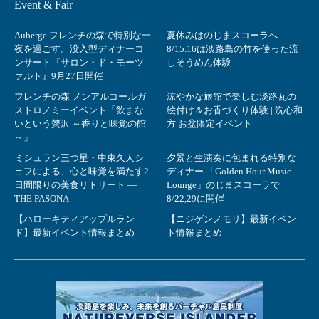
Event & Fair
Auberge フレンチの森で特別な一
夏休みはのじまスコーラへ
夜を過ごす。没入型ディナーコ
8/15.16は淡路島の竹を使った流
ンサート『サロン・ド・モーツ
しそうめん体験
ァルト』9月27日開催
フレンチの森 ノンアルコールガ
涼やかな旅館で楽しむ淡路瓦の
ストロノミーイベント「飲まな
絵付け＆お香づくり体験 | 洗心和
いという贅沢 ～香りと味覚の館
方 お盆限定イベント
～」
ミシュラン三つ星・中東久人シ
夕景と生演奏に包まれる特別な
ェフによる、心と味覚を満たす2
ディナー 「Golden Hour Music
日間限りの美食リトリート ―
Lounge」のじまスコーラで
THE PASONA
8/22,29に開催
【ハローキティアップルラン
【ニジゲンノモリ】最新イベン
ド】最新イベント情報まとめ
ト情報まとめ