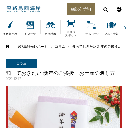
施設を予約
犬連れ
淡路島とは
お店一覧
観光情報
モデルコース
グルメ情報
体
スポット
淡路島観光レポート
コラム
知っておきたい 新年のご挨拶・お土産の渡し方
ホーム
コラム
知っておきたい 新年のご挨拶・お土産の渡し方
2022.12.17