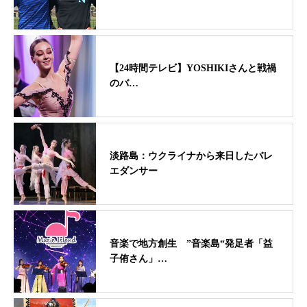
【24時間テレビ】YOSHIKIさんと戦禍
のバ…
淡路島：ウクライナから来日したバレ
エダンサー
音楽で地方創生 ”音楽島“発足者「益
子侑さん」…