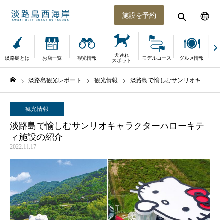
施設を予約
犬連れ
淡路島とは
お店一覧
観光情報
モデルコース
グルメ情報
体
スポット
淡路島観光レポート
観光情報
淡路島で愉しむサンリオキャラクターハローキティ施設の紹介
ホーム
観光情報
淡路島で愉しむサンリオキャラクターハローキテ
ィ施設の紹介
2022.11.17