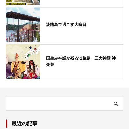
淡路島で過ごす大晦日
国生み神話が残る淡路島 三大神話 神
楽祭
最近の記事