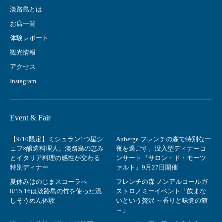
淡路島とは
お店一覧
体験レポート
観光情報
アクセス
Instagram
Event & Fair
【9/10限定】ミシュラン1つ星シ
Auberge フレンチの森で特別な一
ェフ×醸造料理人。淡路島の恵み
夜を過ごす。没入型ディナーコ
とイタリア料理の感性が交わる
ンサート『サロン・ド・モーツ
特別ディナー
ァルト』9月27日開催
夏休みはのじまスコーラへ
フレンチの森 ノンアルコールガ
8/15.16は淡路島の竹を使った流
ストロノミーイベント「飲まな
しそうめん体験
いという贅沢 ～香りと味覚の館
～」