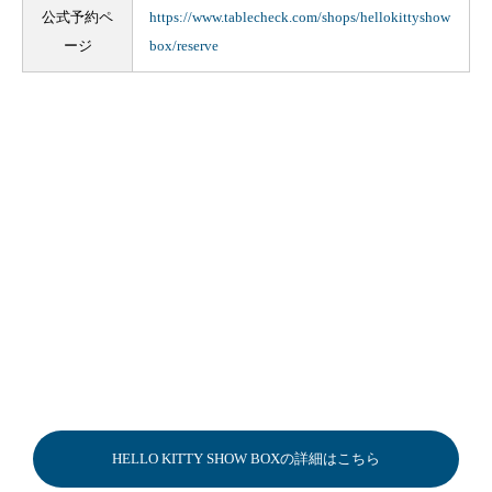
公式予約ペ
https://www.tablecheck.com/shops/hellokittyshow
ージ
box/reserve
HELLO KITTY SHOW BOXの詳細はこちら