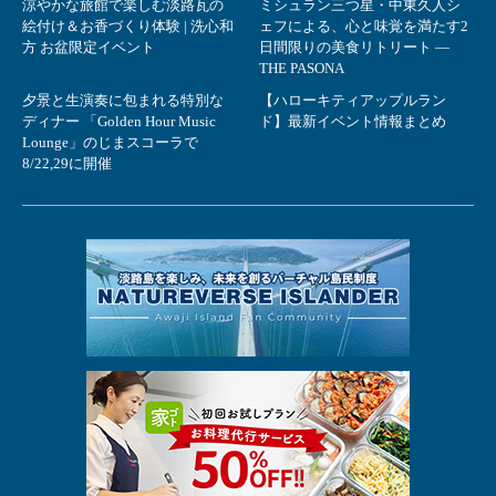
涼やかな旅館で楽しむ淡路瓦の
ミシュラン三つ星・中東久人シ
絵付け＆お香づくり体験 | 洗心和
ェフによる、心と味覚を満たす2
方 お盆限定イベント
日間限りの美食リトリート ―
THE PASONA
夕景と生演奏に包まれる特別な
【ハローキティアップルラン
ディナー 「Golden Hour Music
ド】最新イベント情報まとめ
Lounge」のじまスコーラで
8/22,29に開催