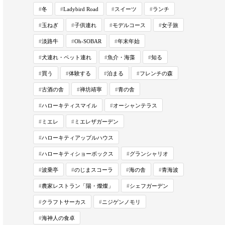
冬
Ladybird Road
スイーツ
ランチ
玉ねぎ
子供連れ
モデルコース
女子旅
淡路牛
Oh-SOBAR
年末年始
犬連れ・ペット連れ
魚介・海藻
知る
買う
体験する
泊まる
フレンチの森
古酒の舎
禅坊靖寧
青の舎
ハローキティスマイル
オーシャンテラス
ミエレ
ミエレザガーデン
ハローキティアップルハウス
ハローキティショーボックス
グランシャリオ
波乗亭
のじまスコーラ
海の舎
青海波
農家レストラン「陽・燦燦」
シェフガーデン
クラフトサーカス
ニジゲンノモリ
海神人の食卓