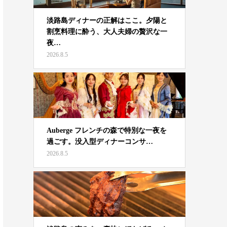
淡路島ディナーの正解はここ。夕陽と
割烹料理に酔う、大人夫婦の贅沢な一
夜…
2026.8.5
Auberge フレンチの森で特別な一夜を
過ごす。没入型ディナーコンサ…
2026.8.5