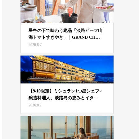
星空の下で味わう絶品「淡路ビーフ山
海トマトすきやき」｜GRAND CH…
2026.8.7
【9/10限定】ミシュラン1つ星シェフ×
醸造料理人。淡路島の恵みとイタ…
2026.8.7