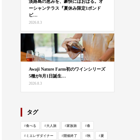
淡路島の恵みを、豪快にほおばる。オ
ーシャンテラス『夏休み限定1ポンド
ビ…
2026.8.3
Awaji Nature Farm初のワインシリーズ
5種が8月1日誕生…
2026.8.3
タグ
食べる
大人旅
家族旅
春
ミエレザダイナー
開催終了
秋
夏