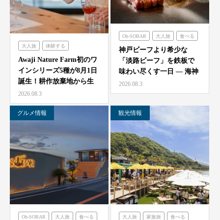
Oh-SOBAR
大人旅
食べる
大人旅
体験する
のじまスコーラ
海神人の食卓
神戸ビーフより希少な
農家レストラン「陽・燦燦」
Awaji Nature Farm初のワ
「淡路ビーフ」を鉄板で
インシリーズ5種が8月1日
味わい尽くす一日 — 海神
誕生！耕作放棄地から生
人（アマン）の食卓
2026.08.3
ま…
「桟…
2026.08.3
グルメ情報
観光情報
Oh-SOBAR
大人旅
食べる
大人旅
家族旅
食べる