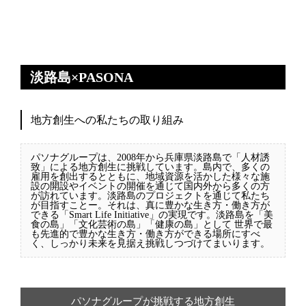
淡路島×PASONA
地方創生への私たちの取り組み
パソナグループは、2008年から兵庫県淡路島で「人材誘
致」による地方創生に挑戦しています。島内で、多くの
雇用を創出するとともに、地域資源を活かした様々な施
設の開設やイベントの開催を通じて国内外から多くの方
が訪れています。淡路島のプロジェクトを通じて私たち
が目指すことー。それは、真に豊かな生き方・働き方が
できる「Smart Life Initiative」の実現です。淡路島を「美
食の島」「文化芸術の島」「健康の島」として 世界で最
も先進的で豊かな生き方・働き方ができる場所にすべ
く、しっかり未来を見据え挑戦しつづけてまいります。
パソナグループが挑戦する地方創生