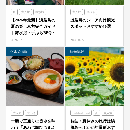
夏
大人旅
家族旅
大人旅
食べる
食べる
体験する
禅坊靖寧
フレンチの森
古酒の舎
【2026年最新】淡路島の
淡路島のシニア向け観光
夏の楽しみ方完全ガイド
スポットおすすめ10選
ハローキティスマイル
禅坊靖寧
のじまスコーラ
｜海水浴・手ぶらBBQ・
オーシャンテラス
ミエレ
農家レストラン「陽・燦燦」
子供の遊び場と絶景…
2026.07.10
2026.07.9
グランシャリオ
シェフガーデン
グルメ情報
観光情報
クラフトサーカス
ニジゲンノモリ
大人旅
食べる
Ladybird Road
夏
大人旅
海神人の食卓
家族旅
フレンチの森
一膳で三通りの旨みを味
お盆・夏休みの旅行は淡
わう「あわじ鯛ひつまぶ
路島へ！2026年最新おす
グランシャリオ