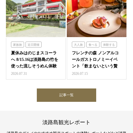
家族旅
近日開催
大人旅
食べる
体験する
のじまスコーラ
フレンチの森
夏休みはのじまスコーラ
フレンチの森 ノンアルコ
へ 8/15.16は淡路島の竹を
ールガストロノミーイベ
使った流しそうめん体験
ント「飲まないという贅
沢 ～香りと味覚の館～…
2026.07.31
2026.07.15
記事一覧
淡路島観光レポート