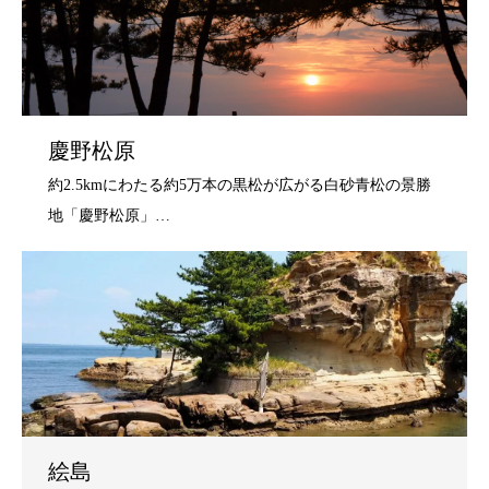
慶野松原
絵島