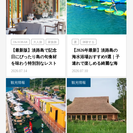
Oh-SOBAR
大人旅
家族旅
夏
体験する
食べる
フレンチの森
のじまスコーラ
【最新版】淡路島で記念
【2026年最新】淡路島の
日にぴったり島の旬食材
海水浴場おすすめ9選｜子
オーシャンテラス
シェフガーデン
を味わう特別別なレスト
連れで楽しめる綺麗な海
のじまスコーラ
青海波
ラン7選
と海開き情報
2026.07.14
2026.07.10
海神人の食卓
観光情報
観光情報