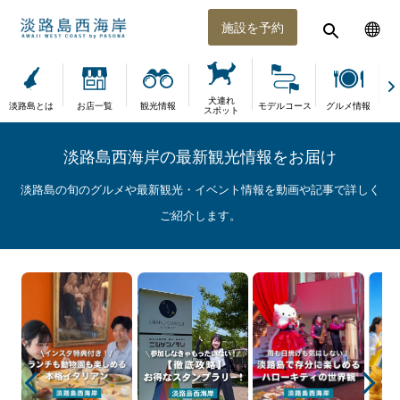
施設を予約
犬連れ
淡路島とは
お店一覧
観光情報
モデルコース
グルメ情報
体
スポット
淡路島西海岸の最新観光情報をお届け
淡路島の旬のグルメや最新観光・イベント情報を動画や記事で詳しく
ご紹介します。