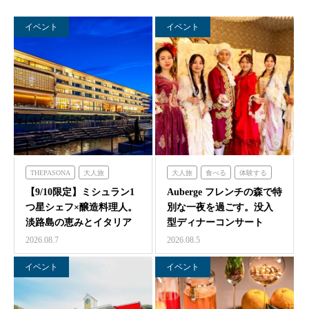
イベント
イベント
THEPASONA
大人旅
大人旅
食べる
体験する
食べる
体験する
泊まる
フレンチの森
【9/10限定】ミシュラン1
Auberge フレンチの森で特
つ星シェフ×醸造料理人。
別な一夜を過ごす。没入
淡路島の恵みとイタリア
型ディナーコンサート
料理の感性が交わ…
『サロン・ド・モ…
2026.08.7
2026.08.5
イベント
イベント