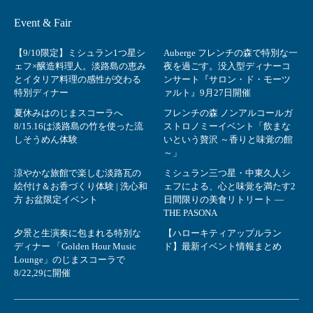
Event & Fair
【9/10限定】ミシュラン1つ星シ
Auberge フレンチの森で特別な一
ェフ×醸造料理人。淡路島の恵み
夜を過ごす。没入型ディナーコ
とイタリア料理の感性が交わる
ンサート『サロン・ド・モーツ
特別ディナー
ァルト』9月27日開催
夏休みはのじまスコーラへ
フレンチの森 ノンアルコールガ
8/15.16は淡路島の竹を使った流
ストロノミーイベント「飲まな
しそうめん体験
いという贅沢 ～香りと味覚の館
～」
涼やかな旅館で楽しむ淡路瓦の
ミシュラン三つ星・中東久人シ
絵付け＆お香づくり体験 | 洗心和
ェフによる、心と味覚を満たす2
方 お盆限定イベント
日間限りの美食リトリート ―
THE PASONA
夕景と生演奏に包まれる特別な
【ハローキティアップルラン
ディナー 「Golden Hour Music
ド】最新イベント情報まとめ
Lounge」のじまスコーラで
8/22,29に開催