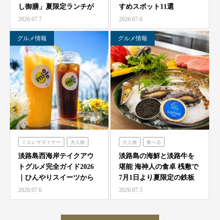
し御膳」夏限定ランチが
すめスポット11選
農家レストラン「陽・燦燦」
7/1より海神人の食卓 …
2026.07.7
2026.07.6
シェフガーデン
ニジゲンノモリ
グルメ情報
グルメ情報
ミエレザダイナー
大人旅
大人旅
食べる
家族旅
食べる
海神人の食卓
淡路島西海岸テイクアウ
淡路島の海鮮と淡路牛を
トグルメ完全ガイド2026
堪能 海神人の食卓 桟敷で
ハローキティスマイル
｜ひんやりスイーツから
7月1日より夏限定の鉄板
ミエレザガーデン
絶品グルメまで徹底紹…
焼きコース4種が登…
2026.07.6
2026.07.3
ハローキティショーボックス
のじまスコーラ
クラフトサーカス