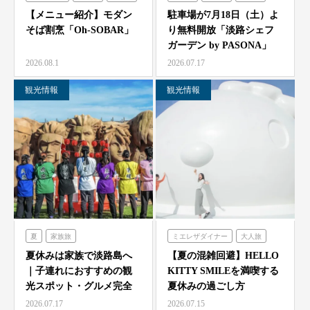
シェフガーデン
【メニュー紹介】モダン
駐車場が7月18日（土）よ
そば割烹「Oh-SOBAR」
り無料開放「淡路シェフ
ガーデン by PASONA」
「Ladyb…
2026.08.1
2026.07.17
観光情報
観光情報
夏
家族旅
ミエレザダイナー
大人旅
農家レストラン「陽・燦燦」
家族旅
食べる
体験する
夏休みは家族で淡路島へ
【夏の混雑回避】HELLO
｜子連れにおすすめの観
KITTY SMILEを満喫する
シェフガーデン
ハローキティスマイル
光スポット・グルメ完全
夏休みの過ごし方
ニジゲンノモリ
ガイド
2026.07.17
2026.07.15