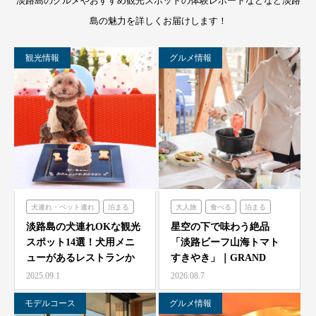
淡路島のグルメやおすすめ観光スポットの体験レポートなどなど淡路
島の魅力を詳しくお届けします！
観光情報
グルメ情報
犬連れ・ペット連れ
泊まる
大人旅
食べる
泊まる
ミエレザガーデン
グランシャリオ
淡路島の犬連れOKな観光
星空の下で味わう絶品
スポット14選！犬用メニ
「淡路ビーフ山海トマト
のじまスコーラ
ューがあるレストランか
すきやき」｜GRAND
シェフガーデン
らペット可ホテルまで…
CHARIOT 北斗七星…
2025.09.1
2026.08.7
モデルコース
グルメ情報