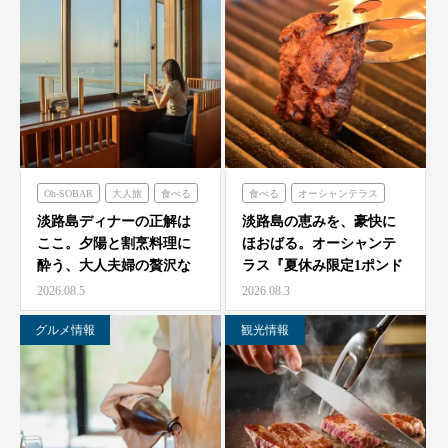
Oh-SOBAR
大人旅
食べる
食べる
オーシャンテラス
青海波
淡路島ディナーの正解は
淡路島の恵みを、豪快に
ここ。夕陽と割烹料理に
ほおばる。オーシャンテ
酔う、大人夫婦の贅沢な
ラス『夏休み限定1ポンド
一夜をモダン蕎麦割烹
ビーフフェア』7月25…
2026.08.5
2026.08.3
O…
グルメ情報
観光情報