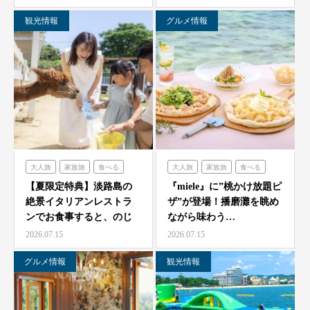
観光情報
グルメ情報
大人旅
家族旅
食べる
大人旅
家族旅
食べる
体験する
のじまスコーラ
体験する
ミエレ
【夏限定特典】淡路島の
『miele』に”桃かけ放題ピ
絶景イタリアンレストラ
ザ”が登場！播磨灘を眺め
ンでお食事すると、のじ
ながら味わう…
ま動物園の入場券をプレ
2026.07.15
2026.07.15
ゼ…
グルメ情報
観光情報