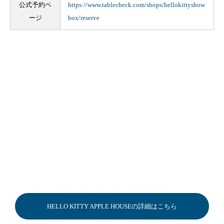
公式予約ペ
https://www.tablecheck.com/shops/hellokittyshow
ージ
box/reserve
HELLO KITTY APPLE HOUSEの詳細はこちら