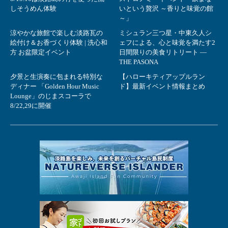
しそうめん体験
いという贅沢 ～香りと味覚の館
～」
涼やかな旅館で楽しむ淡路瓦の
ミシュラン三つ星・中東久人シ
絵付け＆お香づくり体験 | 洗心和
ェフによる、心と味覚を満たす2
方 お盆限定イベント
日間限りの美食リトリート ―
THE PASONA
夕景と生演奏に包まれる特別な
【ハローキティアップルラン
ディナー 「Golden Hour Music
ド】最新イベント情報まとめ
Lounge」のじまスコーラで
8/22,29に開催