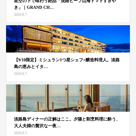
星空の下で味わう絶品「淡路ビーフ山海トマトすきや
き」｜GRAND CH…
2026.8.7
【9/10限定】ミシュラン1つ星シェフ×醸造料理人。淡路
島の恵みとイタ…
2026.8.7
淡路島ディナーの正解はここ。夕陽と割烹料理に酔う、
大人夫婦の贅沢な一夜…
2026.8.5