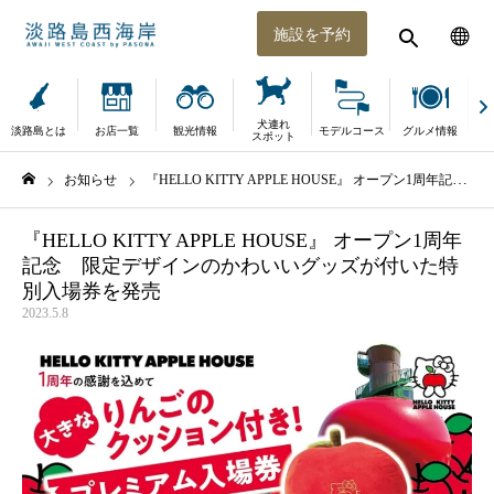
施設を予約
犬連れ
淡路島とは
お店一覧
観光情報
モデルコース
グルメ情報
体
スポット
お知らせ
『HELLO KITTY APPLE HOUSE』 オープン1周年記念 限定デザインのかわいいグッズが付いた特別入場券を発売
ホーム
『HELLO KITTY APPLE HOUSE』 オープン1周年
記念 限定デザインのかわいいグッズが付いた特
別入場券を発売
2023.5.8