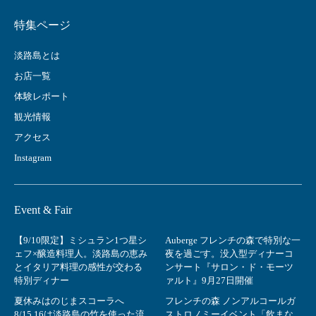
特集ページ
淡路島とは
お店一覧
体験レポート
観光情報
アクセス
Instagram
Event & Fair
【9/10限定】ミシュラン1つ星シ
Auberge フレンチの森で特別な一
ェフ×醸造料理人。淡路島の恵み
夜を過ごす。没入型ディナーコ
とイタリア料理の感性が交わる
ンサート『サロン・ド・モーツ
特別ディナー
ァルト』9月27日開催
夏休みはのじまスコーラへ
フレンチの森 ノンアルコールガ
8/15.16は淡路島の竹を使った流
ストロノミーイベント「飲まな