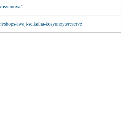
/kosyunoya/
m/shops/awaji-seikaiha-kosyunoya/reserve