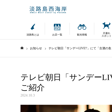
犬連れ
淡路島とは
お店一覧
観光情報
スポット
お知らせ
テレビ朝日「サンデーLIVE!!」にて「古酒の
ホーム
テレビ朝日「サンデーLI
ご紹介
2024.10.3