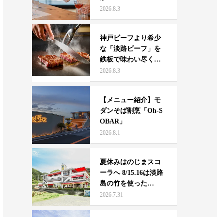
2026.8.3
神戸ビーフより希少
な「淡路ビーフ」を
鉄板で味わい尽くす
一日 …
2026.8.3
【メニュー紹介】モ
ダンそば割烹「Oh-S
OBAR」
2026.8.1
夏休みはのじまスコ
ーラへ 8/15.16は淡路
島の竹を使った…
2026.7.31