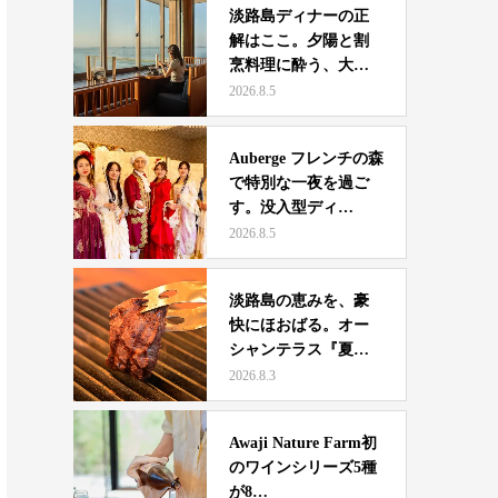
淡路島ディナーの正
解はここ。夕陽と割
烹料理に酔う、大人
夫婦の…
2026.8.5
Auberge フレンチの森
で特別な一夜を過ご
す。没入型ディ…
2026.8.5
淡路島の恵みを、豪
快にほおばる。オー
シャンテラス『夏休
み限定…
2026.8.3
Awaji Nature Farm初
のワインシリーズ5種
が8…