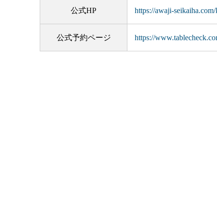
公式HP
https://awaji-seikaiha.com
公式予約ページ
https://www.tablecheck.co