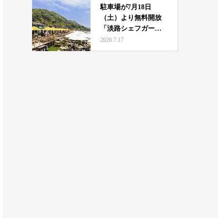
駐車場が7月18日
（土）より無料開放
「淡路シェフガーデ
ン b…
2026.7.17