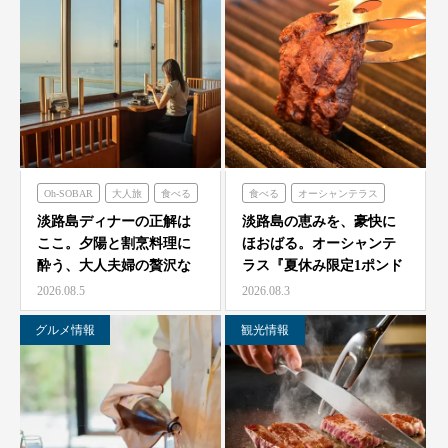
Oh-SOBAR
大人旅
食べる
食べる
オーシャンテラス
青海波
淡路島ディナーの正解は
淡路島の恵みを、豪快に
ここ。夕陽と割烹料理に
ほおばる。オーシャンテ
酔う、大人夫婦の贅沢な
ラス『夏休み限定1ポンド
一夜をモダン蕎麦割烹
ビーフフェア』7月25…
2026.08.5
2026.08.3
O…
グルメ情報
観光情報