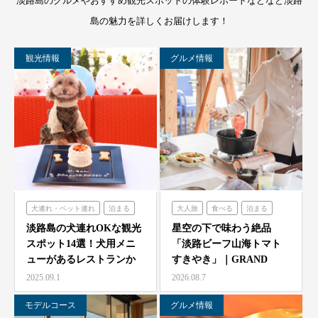
淡路島のグルメやおすすめ観光スポットの体験レポートなどなど淡路
島の魅力を詳しくお届けします！
観光情報
グルメ情報
犬連れ・ペット連れ
泊まる
大人旅
食べる
泊まる
ミエレザガーデン
グランシャリオ
淡路島の犬連れOKな観光
星空の下で味わう絶品
スポット14選！犬用メニ
「淡路ビーフ山海トマト
のじまスコーラ
ューがあるレストランか
すきやき」｜GRAND
シェフガーデン
らペット可ホテルまで…
CHARIOT 北斗七星…
2025.09.1
2026.08.7
モデルコース
グルメ情報