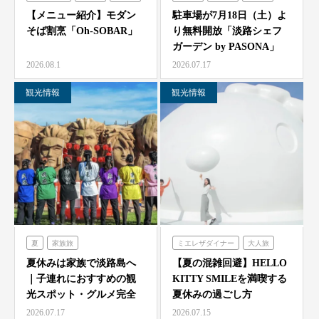
シェフガーデン
【メニュー紹介】モダン
駐車場が7月18日（土）よ
そば割烹「Oh-SOBAR」
り無料開放「淡路シェフ
ガーデン by PASONA」
「Ladyb…
2026.08.1
2026.07.17
観光情報
観光情報
夏
家族旅
ミエレザダイナー
大人旅
農家レストラン「陽・燦燦」
家族旅
食べる
体験する
夏休みは家族で淡路島へ
【夏の混雑回避】HELLO
｜子連れにおすすめの観
KITTY SMILEを満喫する
シェフガーデン
ハローキティスマイル
光スポット・グルメ完全
夏休みの過ごし方
ニジゲンノモリ
ガイド
2026.07.17
2026.07.15