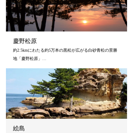
慶野松原
絵島