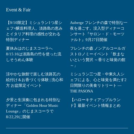
Event & Fair
【9/10限定】ミシュラン1つ星シ
Auberge フレンチの森で特別な一
ェフ×醸造料理人。淡路島の恵み
夜を過ごす。没入型ディナーコ
とイタリア料理の感性が交わる
ンサート『サロン・ド・モーツ
特別ディナー
ァルト』9月27日開催
夏休みはのじまスコーラへ
フレンチの森 ノンアルコールガ
8/15.16は淡路島の竹を使った流
ストロノミーイベント「飲まな
しそうめん体験
いという贅沢 ～香りと味覚の館
～」
涼やかな旅館で楽しむ淡路瓦の
ミシュラン三つ星・中東久人シ
絵付け＆お香づくり体験 | 洗心和
ェフによる、心と味覚を満たす2
方 お盆限定イベント
日間限りの美食リトリート ―
THE PASONA
夕景と生演奏に包まれる特別な
【ハローキティアップルラン
ディナー 「Golden Hour Music
ド】最新イベント情報まとめ
Lounge」のじまスコーラで
8/22,29に開催