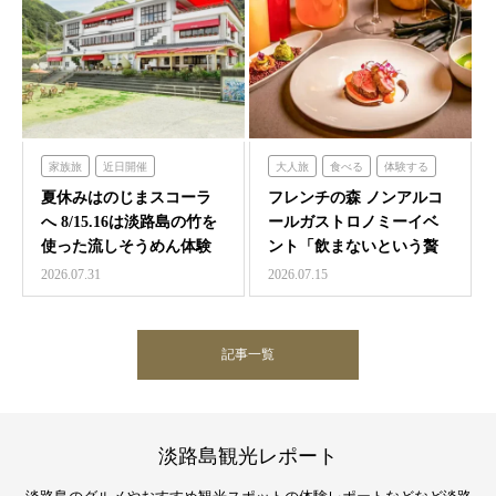
家族旅
近日開催
大人旅
食べる
体験する
のじまスコーラ
フレンチの森
夏休みはのじまスコーラ
フレンチの森 ノンアルコ
へ 8/15.16は淡路島の竹を
ールガストロノミーイベ
使った流しそうめん体験
ント「飲まないという贅
沢 ～香りと味覚の館～…
2026.07.31
2026.07.15
記事一覧
淡路島観光レポート