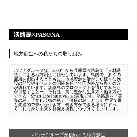
淡路島×PASONA
地方創生への私たちの取り組み
パソナグループは、2008年から兵庫県淡路島で「人材誘
致」による地方創生に挑戦しています。島内で、多くの
雇用を創出するとともに、地域資源を活かした様々な施
設の開設やイベントの開催を通じて国内外から多くの方
が訪れています。淡路島のプロジェクトを通じて私たち
が目指すことー。それは、真に豊かな生き方・働き方が
できる「Smart Life Initiative」の実現です。淡路島を「美
食の島」「文化芸術の島」「健康の島」として 世界で最
も先進的で豊かな生き方・働き方ができる場所にすべ
く、しっかり未来を見据え挑戦しつづけてまいります。
パソナグループが挑戦する地方創生