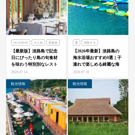
Oh-SOBAR
大人旅
家族旅
夏
体験する
食べる
フレンチの森
のじまスコーラ
【最新版】淡路島で記念
【2026年最新】淡路島の
日にぴったり島の旬食材
海水浴場おすすめ9選｜子
オーシャンテラス
シェフガーデン
を味わう特別別なレスト
連れで楽しめる綺麗な海
のじまスコーラ
青海波
ラン7選
と海開き情報
2026.07.14
2026.07.10
海神人の食卓
観光情報
観光情報