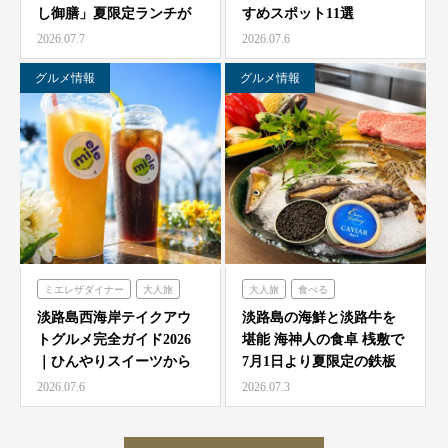
し御膳」夏限定ランチが
すめスポット11選
農家レストラン「陽・燦燦」
7/1より海神人の食卓 …
2026.07.7
2026.07.6
シェフガーデン
ニジゲンノモリ
グルメ情報
グルメ情報
ミエレザダイナー
大人旅
大人旅
食べる
家族旅
食べる
海神人の食卓
淡路島西海岸テイクアウ
淡路島の海鮮と淡路牛を
トグルメ完全ガイド2026
堪能 海神人の食卓 桟敷で
ハローキティスマイル
｜ひんやりスイーツから
7月1日より夏限定の鉄板
ミエレザガーデン
絶品グルメまで徹底紹…
焼きコース4種が登…
2026.07.6
2026.07.3
ハローキティショーボックス
のじまスコーラ
クラフトサーカス