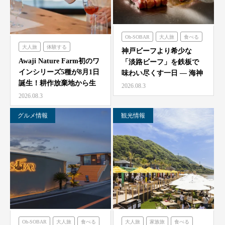
Oh-SOBAR
大人旅
食べる
大人旅
体験する
のじまスコーラ
海神人の食卓
神戸ビーフより希少な
農家レストラン「陽・燦燦」
Awaji Nature Farm初のワ
「淡路ビーフ」を鉄板で
インシリーズ5種が8月1日
味わい尽くす一日 — 海神
誕生！耕作放棄地から生
人（アマン）の食卓
2026.08.3
ま…
「桟…
2026.08.3
グルメ情報
観光情報
Oh-SOBAR
大人旅
食べる
大人旅
家族旅
食べる