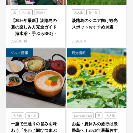
夏
大人旅
家族旅
大人旅
食べる
食べる
体験する
禅坊靖寧
フレンチの森
古酒の舎
【2026年最新】淡路島の
淡路島のシニア向け観光
夏の楽しみ方完全ガイド
スポットおすすめ10選
ハローキティスマイル
禅坊靖寧
のじまスコーラ
｜海水浴・手ぶらBBQ・
オーシャンテラス
ミエレ
農家レストラン「陽・燦燦」
子供の遊び場と絶景…
2026.07.10
2026.07.9
グランシャリオ
シェフガーデン
グルメ情報
観光情報
クラフトサーカス
ニジゲンノモリ
大人旅
食べる
Ladybird Road
夏
大人旅
海神人の食卓
家族旅
フレンチの森
一膳で三通りの旨みを味
お盆・夏休みの旅行は淡
わう「あわじ鯛ひつまぶ
路島へ！2026年最新おす
グランシャリオ