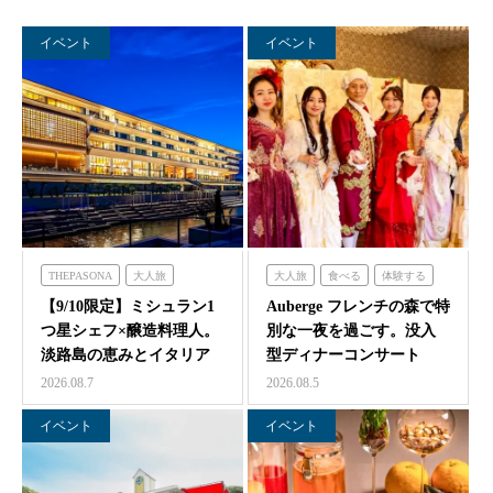
イベント
イベント
THEPASONA
大人旅
大人旅
食べる
体験する
食べる
体験する
泊まる
フレンチの森
【9/10限定】ミシュラン1
Auberge フレンチの森で特
つ星シェフ×醸造料理人。
別な一夜を過ごす。没入
淡路島の恵みとイタリア
型ディナーコンサート
料理の感性が交わ…
『サロン・ド・モ…
2026.08.7
2026.08.5
イベント
イベント