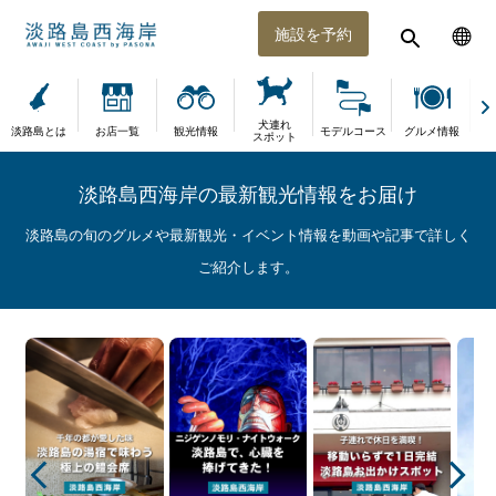
施設を予約
犬連れ
淡路島とは
お店一覧
観光情報
モデルコース
グルメ情報
体
スポット
淡路島西海岸の最新観光情報をお届け
淡路島の旬のグルメや最新観光・イベント情報を動画や記事で詳しく
ご紹介します。