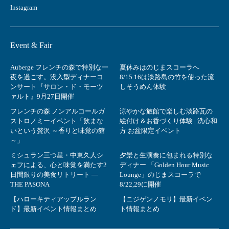
Instagram
Event & Fair
Auberge フレンチの森で特別な一
夏休みはのじまスコーラへ
夜を過ごす。没入型ディナーコ
8/15.16は淡路島の竹を使った流
ンサート『サロン・ド・モーツ
しそうめん体験
ァルト』9月27日開催
フレンチの森 ノンアルコールガ
涼やかな旅館で楽しむ淡路瓦の
ストロノミーイベント「飲まな
絵付け＆お香づくり体験 | 洗心和
いという贅沢 ～香りと味覚の館
方 お盆限定イベント
～」
ミシュラン三つ星・中東久人シ
夕景と生演奏に包まれる特別な
ェフによる、心と味覚を満たす2
ディナー 「Golden Hour Music
日間限りの美食リトリート ―
Lounge」のじまスコーラで
THE PASONA
8/22,29に開催
【ハローキティアップルラン
【ニジゲンノモリ】最新イベン
ド】最新イベント情報まとめ
ト情報まとめ