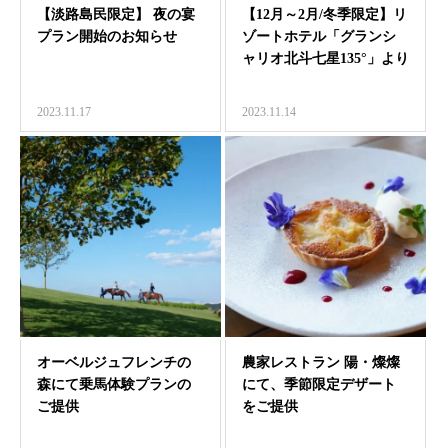
【淡路島民限定】 夜の宴
【12月～2月/冬季限定】リ
プラン開始のお知らせ
ゾートホテル「グランシ
ャリオ北斗七星135°」より
淡路島産の3…
2023.11.17
2023.11.14
オーベルジュフレンチの
農家レストラン 陽・燦燦
森にて乗馬体験プランの
にて、季節限定デザート
ご提供
をご提供