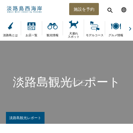
施設を予約
犬連れ
淡路島とは
お店一覧
観光情報
モデルコース
グルメ情報
体
スポット
淡路島観光レポート
淡路島観光レポート