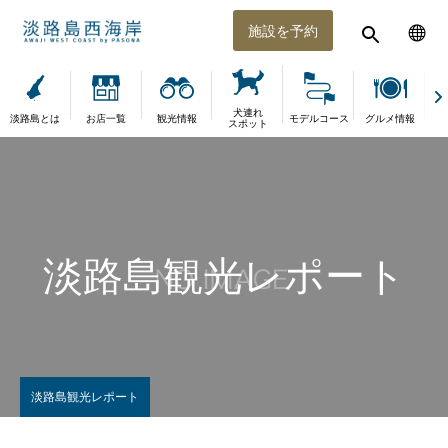
施設を予約
犬連れ
淡路島とは
お店一覧
観光情報
モデルコース
グルメ情報
体
スポット
淡路島観光レポート
淡路島観光レポート