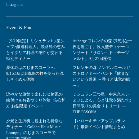
Instagram
Event & Fair
【9/10限定】ミシュラン1つ星シ
Auberge フレンチの森で特別な一
ェフ×醸造料理人。淡路島の恵み
夜を過ごす。没入型ディナーコ
とイタリア料理の感性が交わる
ンサート『サロン・ド・モーツ
特別ディナー
ァルト』9月27日開催
夏休みはのじまスコーラへ
フレンチの森 ノンアルコールガ
8/15.16は淡路島の竹を使った流
ストロノミーイベント「飲まな
しそうめん体験
いという贅沢 ～香りと味覚の館
～」
涼やかな旅館で楽しむ淡路瓦の
ミシュラン三つ星・中東久人シ
絵付け＆お香づくり体験 | 洗心和
ェフによる、心と味覚を満たす2
方 お盆限定イベント
日間限りの美食リトリート ―
THE PASONA
夕景と生演奏に包まれる特別な
【ハローキティアップルラン
ディナー 「Golden Hour Music
ド】最新イベント情報まとめ
Lounge」のじまスコーラで
8/22,29に開催