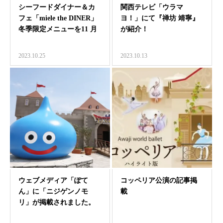
シーフードダイナー＆カ
関西テレビ「ウラマ
フェ「miele the DINER」
ヨ！」にて『禅坊 靖寧』
冬季限定メニューを11 月
が紹介！
1…
2023.10.25
2023.10.13
ウェブメディア「ぽて
コッペリア公演の記事掲
ん」に「ニジゲンノモ
載
リ」が掲載されました。