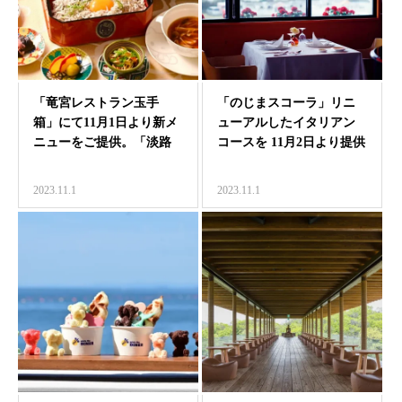
「竜宮レストラン玉手
「のじまスコーラ」リニ
箱」にて11月1日より新メ
ューアルしたイタリアン
ニューをご提供。「淡路
コースを 11月2日より提供
しらす御膳」と「淡路
開始
玉…
2023.11.1
2023.11.1