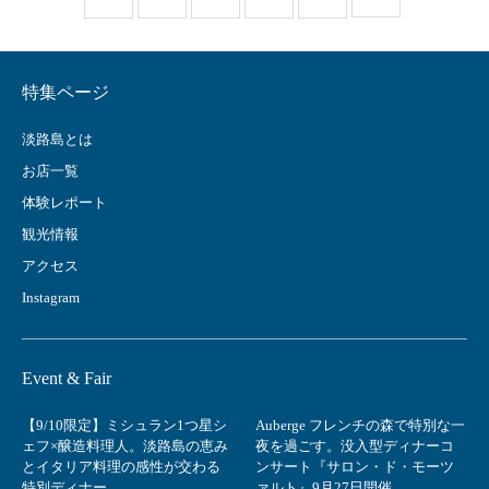
特集ページ
淡路島とは
お店一覧
体験レポート
観光情報
アクセス
Instagram
Event & Fair
【9/10限定】ミシュラン1つ星シ
Auberge フレンチの森で特別な一
ェフ×醸造料理人。淡路島の恵み
夜を過ごす。没入型ディナーコ
とイタリア料理の感性が交わる
ンサート『サロン・ド・モーツ
特別ディナー
ァルト』9月27日開催