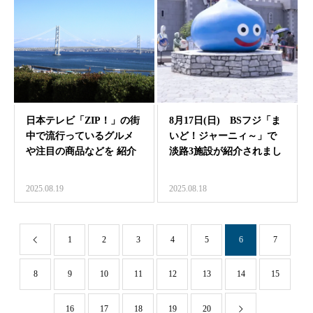
日本テレビ「ZIP！」の街
8月17日(日) BSフジ「ま
中で流行っているグルメ
いど！ジャーニィ～」で
や注目の商品などを 紹介
淡路3施設が紹介されまし
するグルメコーナー…
た
2025.08.19
2025.08.18
1
2
3
4
5
6
7
8
9
10
11
12
13
14
15
16
17
18
19
20