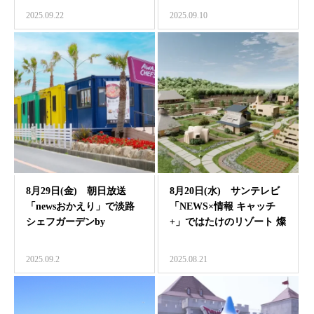
2025.09.22
2025.09.10
8月29日(金) 朝日放送
8月20日(水) サンテレビ
「newsおかえり」で淡路
「NEWS×情報 キャッチ
シェフガーデンby
+」ではたけのリゾート 燦
PASONAが紹介…
燦Vill…
2025.09.2
2025.08.21