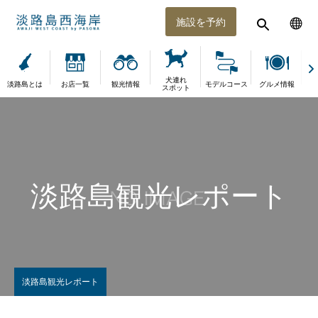
施設を予約
犬連れ
淡路島とは
お店一覧
観光情報
モデルコース
グルメ情報
体
スポット
淡路島観光レポート
淡路島観光レポート