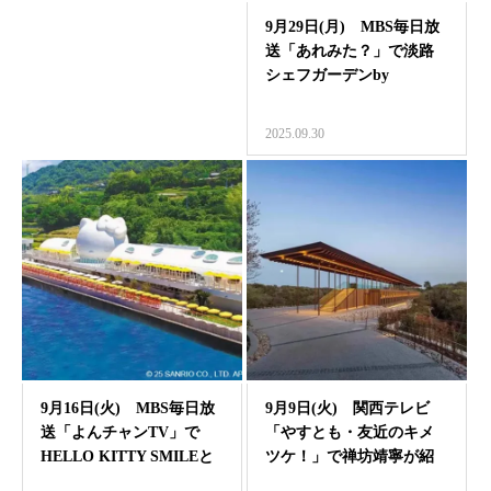
9月29日(月) MBS毎日放
送「あれみた？」で淡路
シェフガーデンby
PASONAが紹介…
2025.09.30
9月16日(火) MBS毎日放
9月9日(火) 関西テレビ
送「よんチャンTV」で
「やすとも・友近のキメ
HELLO KITTY SMILEと
ツケ！」で禅坊靖寧が紹
洗…
介されました