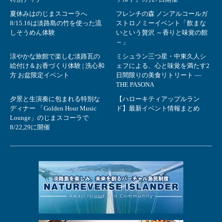
夏休みはのじまスコーラへ
フレンチの森 ノンアルコールガ
8/15.16は淡路島の竹を使った流
ストロノミーイベント「飲まな
しそうめん体験
いという贅沢 ～香りと味覚の館
～」
涼やかな旅館で楽しむ淡路瓦の
ミシュラン三つ星・中東久人シ
絵付け＆お香づくり体験 | 洗心和
ェフによる、心と味覚を満たす2
方 お盆限定イベント
日間限りの美食リトリート ―
THE PASONA
夕景と生演奏に包まれる特別な
【ハローキティアップルラン
ディナー 「Golden Hour Music
ド】最新イベント情報まとめ
Lounge」のじまスコーラで
8/22,29に開催