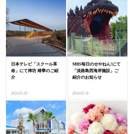
日本テレビ「スクール革
MBS毎日のせやねん!にて
命」にて禅坊 靖寧のご紹
「淡路島西海岸施設」ご
介
紹介のお知らせ
2024.05.26
2024.05.18