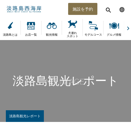
施設を予約
犬連れ
淡路島とは
お店一覧
観光情報
モデルコース
グルメ情報
体
スポット
淡路島観光レポート
淡路島観光レポート