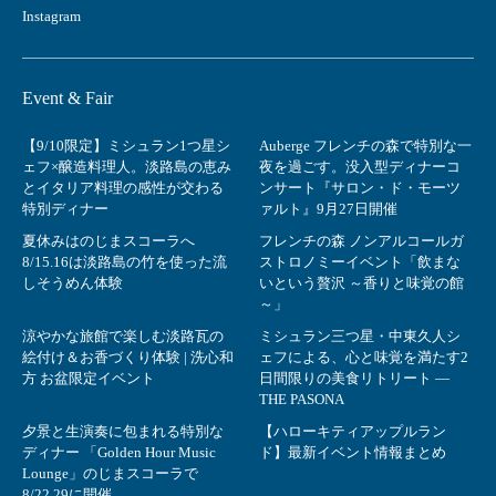
Instagram
Event & Fair
【9/10限定】ミシュラン1つ星シ
Auberge フレンチの森で特別な一
ェフ×醸造料理人。淡路島の恵み
夜を過ごす。没入型ディナーコ
とイタリア料理の感性が交わる
ンサート『サロン・ド・モーツ
特別ディナー
ァルト』9月27日開催
夏休みはのじまスコーラへ
フレンチの森 ノンアルコールガ
8/15.16は淡路島の竹を使った流
ストロノミーイベント「飲まな
しそうめん体験
いという贅沢 ～香りと味覚の館
～」
涼やかな旅館で楽しむ淡路瓦の
ミシュラン三つ星・中東久人シ
絵付け＆お香づくり体験 | 洗心和
ェフによる、心と味覚を満たす2
方 お盆限定イベント
日間限りの美食リトリート ―
THE PASONA
夕景と生演奏に包まれる特別な
【ハローキティアップルラン
ディナー 「Golden Hour Music
ド】最新イベント情報まとめ
Lounge」のじまスコーラで
8/22,29に開催