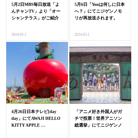
5月2日MBS毎日放送「よ
5月6日「Youは何しに日本
んチャンTV」より「オー
へ？」にてニジゲンノモ
シャンテラス」がご紹介
リが再放送されます。
されました。
2024.05.2
2024.05.2
4月26日日本テレビ[day
「アニメ好き外国人がガ
day」にてAWAJI HELLO
チで投票！世界アニソン
KITTY APPLE …
総選挙」にてニジゲンノ
モリ「NARUTO�…