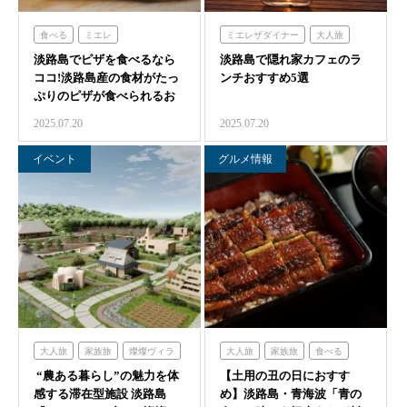
食べる
ミエレ
ミエレザダイナー
大人旅
淡路島でピザを食べるなら
クラフトサーカス
淡路島で隠れ家カフェのラ
食べる
青海波
ココ!淡路島産の食材がたっ
ンチおすすめ5選
農家レストラン「陽・燦燦」
ぷりのピザが食べられるお
海神人の食卓
店2選
2025.07.20
2025.07.20
イベント
グルメ情報
大人旅
家族旅
燦燦ヴィラ
大人旅
家族旅
食べる
“農ある暮らし”の魅力を体
食べる
体験する
泊まる
【土用の丑の日におすす
青海波
感する滞在型施設 淡路島
め】淡路島・青海波「青の