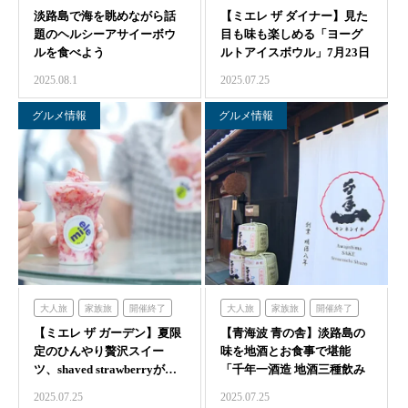
淡路島で海を眺めながら話
知る
【ミエレ ザ ダイナー】見た
家族旅
食べる
体験する
題のヘルシーアサイーボウ
目も味も楽しめる「ヨーグ
ハローキティショーボックス
ルを食べよう
ルトアイスボウル」7月23日
より新登場…
2025.08.1
2025.07.25
グルメ情報
グルメ情報
大人旅
家族旅
開催終了
大人旅
家族旅
開催終了
【ミエレ ザ ガーデン】夏限
食べる
ミエレザガーデン
【青海波 青の舎】淡路島の
食べる
体験する
青の舎
定のひんやり贅沢スイー
味を地酒とお食事で堪能
青海波
ツ、shaved strawberryが…
「千年一酒造 地酒三種飲み
比べセット」7月…
2025.07.25
2025.07.25