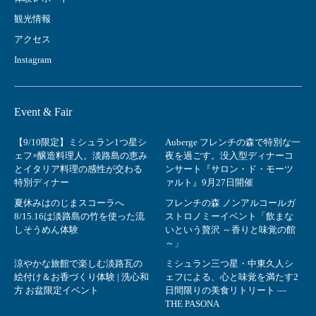
観光情報
アクセス
Instagram
Event & Fair
【9/10限定】ミシュラン1つ星シ
Auberge フレンチの森で特別な一
ェフ×醸造料理人。淡路島の恵み
夜を過ごす。没入型ディナーコ
とイタリア料理の感性が交わる
ンサート『サロン・ド・モーツ
特別ディナー
ァルト』9月27日開催
夏休みはのじまスコーラへ
フレンチの森 ノンアルコールガ
8/15.16は淡路島の竹を使った流
ストロノミーイベント「飲まな
しそうめん体験
いという贅沢 ～香りと味覚の館
～」
涼やかな旅館で楽しむ淡路瓦の
ミシュラン三つ星・中東久人シ
絵付け＆お香づくり体験 | 洗心和
ェフによる、心と味覚を満たす2
方 お盆限定イベント
日間限りの美食リトリート ―
THE PASONA