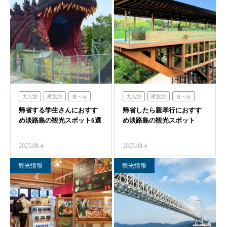
大人旅
家族旅
食べる
大人旅
家族旅
食べる
帰省する学生さんにおすす
体験する
禅坊靖寧
帰省したら親孝行におすす
フレンチの森
禅坊靖寧
め淡路島の観光スポット6選
め淡路島の観光スポット
ハローキティスマイル
農家レストラン「陽・燦燦」
ミエレ
ニジゲンノモリ
2025.08.4
2025.08.4
観光情報
観光情報