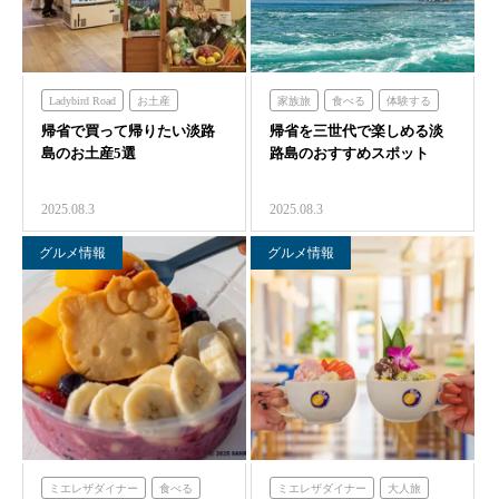
Ladybird Road
お土産
家族旅
食べる
体験する
帰省で買って帰りたい淡路
食べる
買う
帰省を三世代で楽しめる淡
ハローキティスマイル
島のお土産5選
路島のおすすめスポット
のじまスコーラ
のじまスコーラ
クラフトサーカス
シェフガーデン
2025.08.3
2025.08.3
グルメ情報
グルメ情報
ミエレザダイナー
食べる
ミエレザダイナー
大人旅