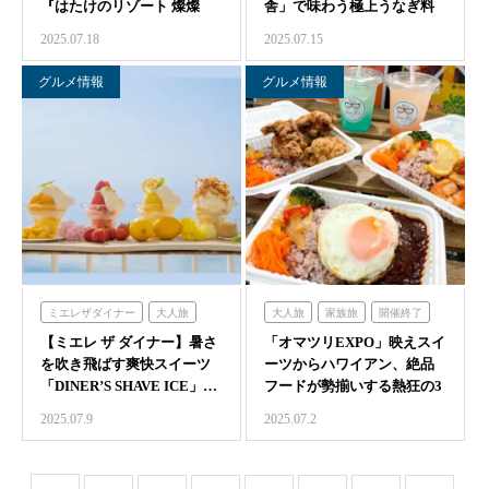
『はたけのリゾート 燦燦
舎」で味わう極上うなぎ料
Villa』…
理
2025.07.18
2025.07.15
グルメ情報
グルメ情報
ミエレザダイナー
大人旅
大人旅
家族旅
開催終了
【ミエレ ザ ダイナー】暑さ
家族旅
開催終了
食べる
「オマツリEXPO」映えスイ
食べる
体験する
を吹き飛ばす爽快スイーツ
ーツからハワイアン、絶品
「DINER’S SHAVE ICE」…
フードが勢揃いする熱狂の3
日間開催
2025.07.9
2025.07.2