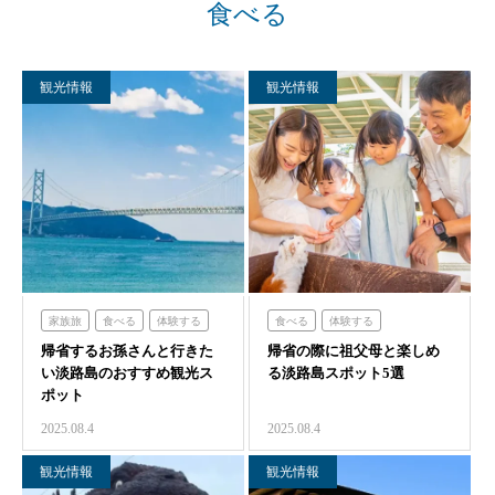
食べる
観光情報
観光情報
家族旅
食べる
体験する
食べる
体験する
帰省するお孫さんと行きた
ハローキティスマイル
帰省の際に祖父母と楽しめ
ハローキティスマイル
い淡路島のおすすめ観光ス
る淡路島スポット5選
ハローキティアップルハウス
ハローキティショーボックス
ポット
ハローキティショーボックス
のじまスコーラ
2025.08.4
2025.08.4
のじまスコーラ
クラフトサーカス
観光情報
観光情報