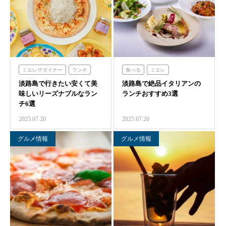
ミエレザダイナー
ランチ
食べる
ミエレ
淡路島で行きたい安くて美
食べる
ミエレ
淡路島で絶品イタリアンの
のじまスコーラ
味しいリーズナブルなラン
ランチおすすめ3選
ミエレザガーデン
クラフトサーカス
チ6選
のじまスコーラ
2025.07.20
2025.07.20
農家レストラン「陽・燦燦」
シェフガーデン
グルメ情報
グルメ情報
クラフトサーカス