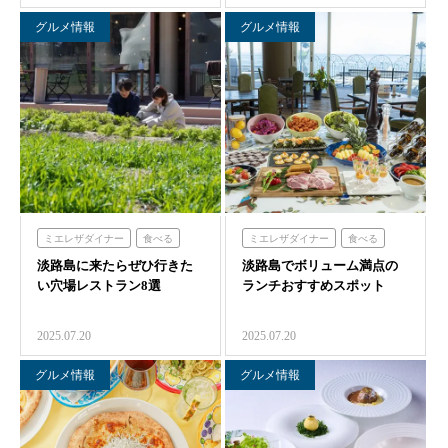
グルメ情報
グルメ情報
ミエレザダイナー
食べる
ミエレザダイナー
食べる
淡路島に来たらぜひ行きた
体験する
フレンチの森
淡路島でボリューム満点の
オーシャンテラス
ミエレ
い穴場レストラン8選
ランチおすすめスポット
青の舎
海の舎
のじまスコーラ
農家レストラン「陽・燦燦」
クラフトサーカス
2025.07.20
2025.07.20
クラフトサーカス
海神人の食卓
グルメ情報
グルメ情報