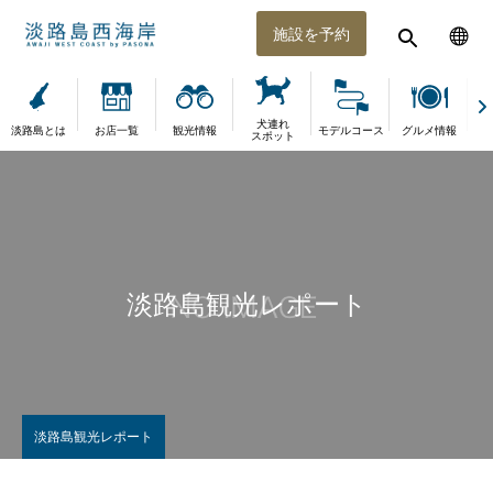
施設を予約
犬連れ
淡路島とは
お店一覧
観光情報
モデルコース
グルメ情報
体
スポット
淡路島観光レポート
淡路島観光レポート