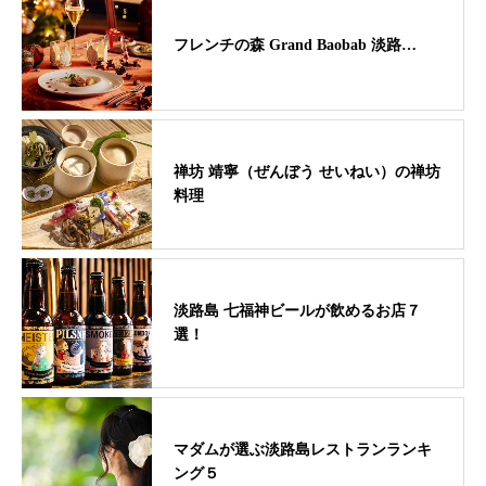
フレンチの森 Grand Baobab 淡路…
禅坊 靖寧（ぜんぼう せいねい）の禅坊
料理
淡路島 七福神ビールが飲めるお店７
選！
マダムが選ぶ淡路島レストランランキ
ング５