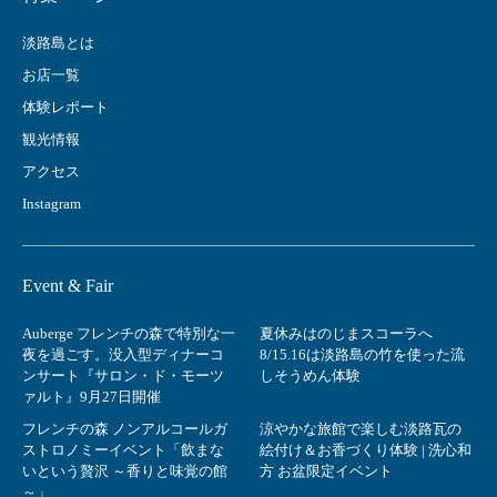
淡路島とは
お店一覧
体験レポート
観光情報
アクセス
Instagram
Event & Fair
Auberge フレンチの森で特別な一
夏休みはのじまスコーラへ
夜を過ごす。没入型ディナーコ
8/15.16は淡路島の竹を使った流
ンサート『サロン・ド・モーツ
しそうめん体験
ァルト』9月27日開催
フレンチの森 ノンアルコールガ
涼やかな旅館で楽しむ淡路瓦の
ストロノミーイベント「飲まな
絵付け＆お香づくり体験 | 洗心和
いという贅沢 ～香りと味覚の館
方 お盆限定イベント
～」