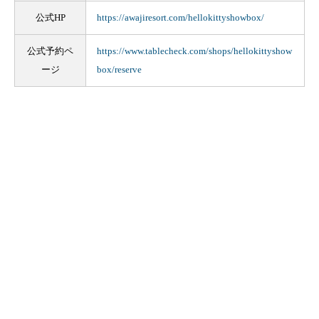
公式HP
https://awajiresort.com/hellokittyshowbox/
公式予約ペ
https://www.tablecheck.com/shops/hellokittyshow
ージ
box/reserve