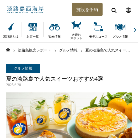
施設を予約
犬連れ
淡路島とは
お店一覧
観光情報
モデルコース
グルメ情報
体
スポット
淡路島観光レポート
グルメ情報
夏の淡路島で人気スイーツおすすめ4選
ホーム
グルメ情報
夏の淡路島で人気スイーツおすすめ4選
2025.6.20