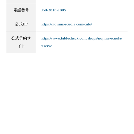
電話番号
050-3816-1805
公式HP
https://nojima-scuola.com/cafe/
公式予約サ
https://www.tablecheck.com/shops/nojima-scuola/
イト
reserve