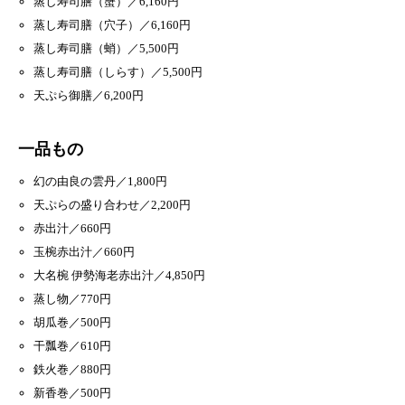
蒸し寿司膳（蟹）／6,160円
蒸し寿司膳（穴子）／6,160円
蒸し寿司膳（蛸）／5,500円
蒸し寿司膳（しらす）／5,500円
天ぷら御膳／6,200円
一品もの
幻の由良の雲丹／1,800円
天ぷらの盛り合わせ／2,200円
赤出汁／660円
玉椀赤出汁／660円
大名椀 伊勢海老赤出汁／4,850円
蒸し物／770円
胡瓜巻／500円
干瓢巻／610円
鉄火巻／880円
新香巻／500円