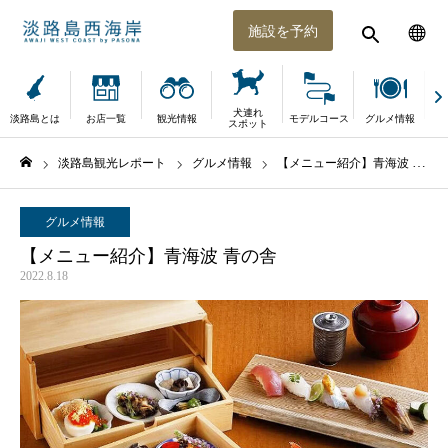
施設を予約
犬連れ
淡路島とは
お店一覧
観光情報
モデルコース
グルメ情報
体
スポット
淡路島観光レポート
グルメ情報
【メニュー紹介】青海波 青の舎
ホーム
グルメ情報
【メニュー紹介】青海波 青の舎
2022.8.18