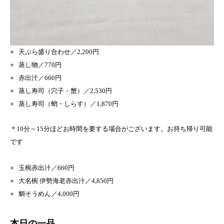
天ぷら盛り合わせ／2,200円
蒸し物／770円
赤出汁／660円
蒸し寿司（穴子・蟹）／2,530円
蒸し寿司（蛸・しらす）／1,870円
＊10分～15分ほどお時間を要する場合がございます。お持ち帰り可能
です
玉椀赤出汁／660円
大名椀 伊勢海老赤出汁／4,850円
鯛そうめん／4,000円
本日の一品