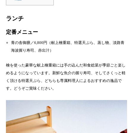
ランチ
定番メニュー
青の舎御膳／6,800円（献上檜重箱、特選天ぷら、蒸し物、淡路青
海波握り寿司、赤出汁）
檜を使った豪華な献上檜重箱には手の込んだ和食総菜が季節ごと楽し
めるようになっています。新鮮な魚介の握り寿司、そしてさくっと軽
く頂ける特選天ぷら、どちらも専属料理人によるおすすめの逸品で
す。どうぞご賞味ください。