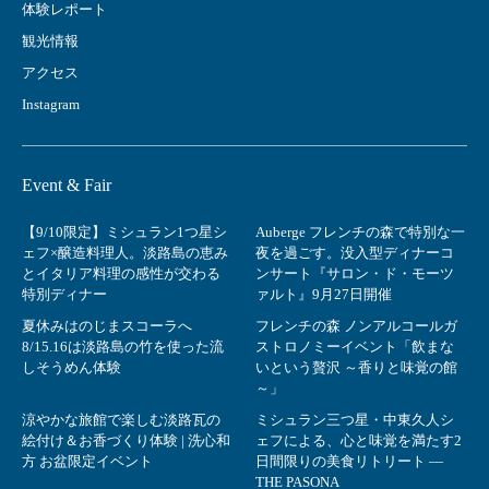
体験レポート
観光情報
アクセス
Instagram
Event & Fair
【9/10限定】ミシュラン1つ星シ
Auberge フレンチの森で特別な一
ェフ×醸造料理人。淡路島の恵み
夜を過ごす。没入型ディナーコ
とイタリア料理の感性が交わる
ンサート『サロン・ド・モーツ
特別ディナー
ァルト』9月27日開催
夏休みはのじまスコーラへ
フレンチの森 ノンアルコールガ
8/15.16は淡路島の竹を使った流
ストロノミーイベント「飲まな
しそうめん体験
いという贅沢 ～香りと味覚の館
～」
涼やかな旅館で楽しむ淡路瓦の
ミシュラン三つ星・中東久人シ
絵付け＆お香づくり体験 | 洗心和
ェフによる、心と味覚を満たす2
方 お盆限定イベント
日間限りの美食リトリート ―
THE PASONA