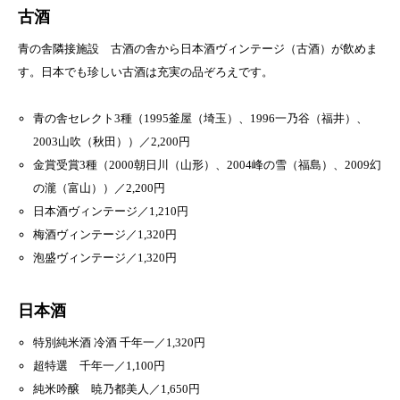
古酒
青の舎隣接施設 古酒の舎から日本酒ヴィンテージ（古酒）が飲めま
す。日本でも珍しい古酒は充実の品ぞろえです。
青の舎セレクト3種（1995釜屋（埼玉）、1996一乃谷（福井）、
2003山吹（秋田））／2,200円
金賞受賞3種（2000朝日川（山形）、2004峰の雪（福島）、2009幻
の瀧（富山））／2,200円
日本酒ヴィンテージ／1,210円
梅酒ヴィンテージ／1,320円
泡盛ヴィンテージ／1,320円
日本酒
特別純米酒 冷酒 千年一／1,320円
超特選 千年一／1,100円
純米吟醸 暁乃都美人／1,650円