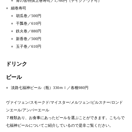
青の舎特撰上巻寿司／1,760円（テイクアウト可）
細巻寿司
胡瓜巻／500円
干瓢巻／610円
鉄火巻／880円
新香巻／500円
玉子巻／610円
ドリンク
ビール
淡路七福神ビール（瓶）330ｍｌ／各種980円
ヴァイツェン/スモークド/マイスター/メルツェン/ピルスナー/ロンド
ンエール/アンバーエール
７種類あり、お食事にあったビールを選ぶことができます。こちらで
七福神ビールについてご紹介しているので是非ご覧ください。