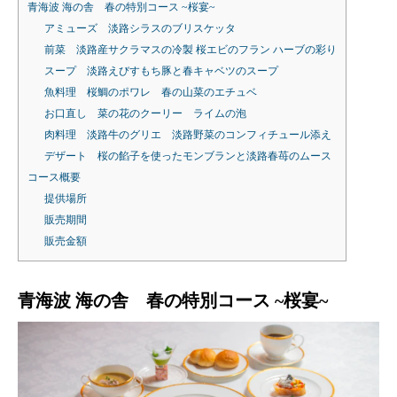
青海波 海の舎 春の特別コース ~桜宴~
アミューズ 淡路シラスのブリスケッタ
前菜 淡路産サクラマスの冷製 桜エビのフラン ハーブの彩り
スープ 淡路えびすもち豚と春キャベツのスープ
魚料理 桜鯛のポワレ 春の山菜のエチュベ
お口直し 菜の花のクーリー ライムの泡
肉料理 淡路牛のグリエ 淡路野菜のコンフィチュール添え
デザート 桜の餡子を使ったモンブランと淡路春苺のムース
コース概要
提供場所
販売期間
販売金額
青海波 海の舎
春の特別コース ~桜宴~