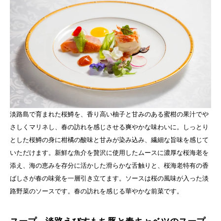
淡路島で育まれた桜鱒を、香り高い柚子と甘みのある蜜柑の果汁でや
さしくマリネし、春の訪れを感じさせる爽やかな味わいに。しっとり
とした桜鱒の身に柑橘の酸味と甘みが染み込み、繊細な旨味を感じて
いただけます。新鮮な魚介を贅沢に使用したムースに濃厚な桜海老を
添え、海の恵みを存分に活かした滑らかな舌触りと、桜海老特有の香
ばしさが春の味覚を一層引き立てます。ソースは桜の風味が入った淡
路野菜のソースです。春の訪れを感じる華やかな前菜です。