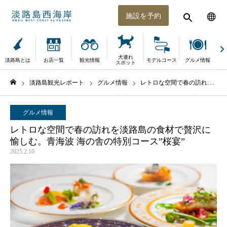
施設を予約
犬連れ
淡路島とは
お店一覧
観光情報
モデルコース
グルメ情報
体
スポット
淡路島観光レポート
グルメ情報
レトロな空間で春の訪れを淡路島の食材で贅沢に愉しむ。青海波 海の舎の特別コース”桜宴”
ホーム
グルメ情報
レトロな空間で春の訪れを淡路島の食材で贅沢に
愉しむ。青海波 海の舎の特別コース”桜宴”
2025.2.10