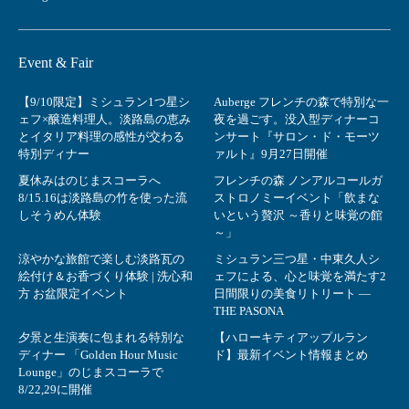
Event & Fair
【9/10限定】ミシュラン1つ星シ
Auberge フレンチの森で特別な一
ェフ×醸造料理人。淡路島の恵み
夜を過ごす。没入型ディナーコ
とイタリア料理の感性が交わる
ンサート『サロン・ド・モーツ
特別ディナー
ァルト』9月27日開催
夏休みはのじまスコーラへ
フレンチの森 ノンアルコールガ
8/15.16は淡路島の竹を使った流
ストロノミーイベント「飲まな
しそうめん体験
いという贅沢 ～香りと味覚の館
～」
涼やかな旅館で楽しむ淡路瓦の
ミシュラン三つ星・中東久人シ
絵付け＆お香づくり体験 | 洗心和
ェフによる、心と味覚を満たす2
方 お盆限定イベント
日間限りの美食リトリート ―
THE PASONA
夕景と生演奏に包まれる特別な
【ハローキティアップルラン
ディナー 「Golden Hour Music
ド】最新イベント情報まとめ
Lounge」のじまスコーラで
8/22,29に開催