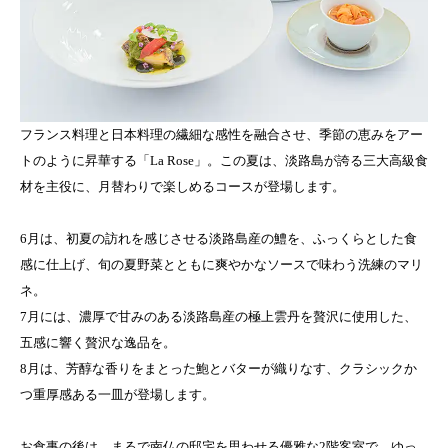
フランス料理と日本料理の繊細な感性を融合させ、季節の恵みをアー
トのように昇華する「La Rose」。この夏は、淡路島が誇る三大高級食
材を主役に、月替わりで楽しめるコースが登場します。
6月は、初夏の訪れを感じさせる淡路島産の鱧を、ふっくらとした食
感に仕上げ、旬の夏野菜とともに爽やかなソースで味わう洗練のマリ
ネ。
7月には、濃厚で甘みのある淡路島産の極上雲丹を贅沢に使用した、
五感に響く贅沢な逸品を。
8月は、芳醇な香りをまとった鮑とバターが織りなす、クラシックか
つ重厚感ある一皿が登場します。
お食事の後は、まるで南仏の邸宅を思わせる優雅な2階客室で、ゆっ