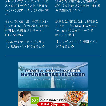
フレンチの森 ノンアルコールガ
涼やかな旅館で楽しむ淡路瓦の
ストロノミーイベント「飲まな
絵付け＆お香づくり体験 | 洗心和
いという贅沢 ～香りと味覚の館
方 お盆限定イベント
～」
ミシュラン三つ星・中東久人シ
夕景と生演奏に包まれる特別な
ェフによる、心と味覚を満たす2
ディナー 「Golden Hour Music
日間限りの美食リトリート ―
Lounge」のじまスコーラで
THE PASONA
8/22,29に開催
【ハローキティアップルラン
【ニジゲンノモリ】最新イベン
ド】最新イベント情報まとめ
ト情報まとめ