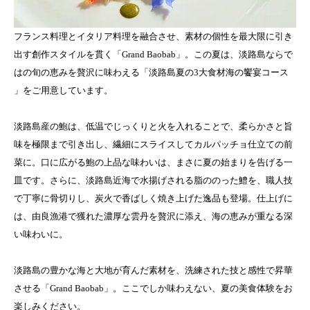
フランス料理とイタリア料理を融合させ、素材の個性を最大限に引き
出す創作スタイルを貫く「Grand Baobab」。この夏は、淡路島ならで
はの旬の恵みを贅沢に味わえる「淡路島夏の3大食材海の饗宴コース
」をご用意しています。
淡路島産の鮑は、低温でじっくりと火を入れることで、柔らかさと旨
味を極限まで引き出し、繊細にスライスしてカルパッチョ仕立ての前
菜に。口に広がる鮑の上品な味わいは、まさに夏の始まりを告げる一
皿です。さらに、淡路島近海で水揚げされる脂ののった鱧を、職人技
で丁寧に骨切りし、炭火で香ばしく焼き上げた逸品も登場。仕上げに
は、由良漁港で獲れた濃厚な雲丹を贅沢に添え、海の恵みが重なる深
い味わいに。
淡路島の豊かな海と大地が育んだ素材を、洗練された技と感性で昇華
させる「Grand Baobab」。ここでしか味わえない、夏の美食体験をお
楽しみください。