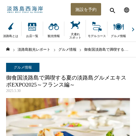
施設を予約
犬連れ
淡路島とは
お店一覧
観光情報
モデルコース
グルメ情報
体
スポット
淡路島観光レポート
グルメ情報
御食国淡路島で満喫する夏の淡路島グルメエキスポEXPO2025～フランス編～
ホーム
グルメ情報
御食国淡路島で満喫する夏の淡路島グルメエキス
ポEXPO2025～フランス編～
2025.5.30