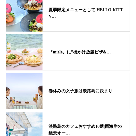
夏季限定メニューとして HELLO KITT
Y…
『miele』に”桃かけ放題ピザ&…
春休みの女子旅は淡路島に決まり
淡路島のカフェおすすめ10選|西海岸の
絶景オー…