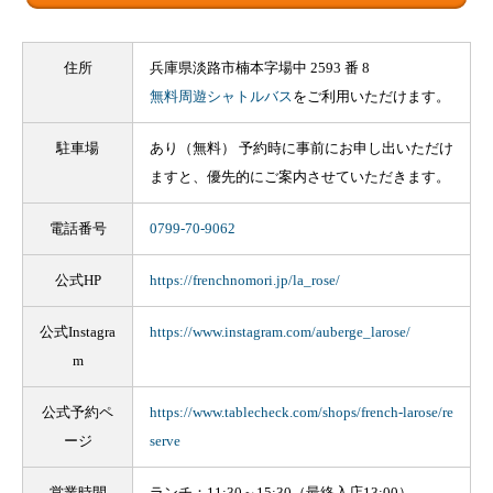
住所
兵庫県淡路市楠本字場中 2593 番 8
無料周遊シャトルバス
をご利用いただけます。
駐車場
あり（無料） 予約時に事前にお申し出いただけ
ますと、優先的にご案内させていただきます。
電話番号
0799-70-9062
公式HP
https://frenchnomori.jp/la_rose/
公式Instagra
https://www.instagram.com/auberge_larose/
m
公式予約ペ
https://www.tablecheck.com/shops/french-larose/re
ージ
serve
営業時間
ランチ：11:30～15:30（最終入店13:00）