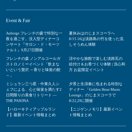
Event & Fair
Auberge フレンチの森で特別な一
夏休みはのじまスコーラへ
夜を過ごす。没入型ディナーコ
8/15.16は淡路島の竹を使った流
ンサート『サロン・ド・モーツ
しそうめん体験
ァルト』9月27日開催
フレンチの森 ノンアルコールガ
涼やかな旅館で楽しむ淡路瓦の
ストロノミーイベント「飲まな
絵付け＆お香づくり体験 | 洗心和
いという贅沢 ～香りと味覚の館
方 お盆限定イベント
～」
ミシュラン三つ星・中東久人シ
夕景と生演奏に包まれる特別な
ェフによる、心と味覚を満たす2
ディナー 「Golden Hour Music
日間限りの美食リトリート ―
Lounge」のじまスコーラで
THE PASONA
8/22,29に開催
【ハローキティアップルラン
【ニジゲンノモリ】最新イベン
ド】最新イベント情報まとめ
ト情報まとめ