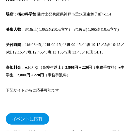
場所
：
橋の科学館
受付出発兵庫県神戸市垂水区東舞子町4-114
募集人数
：3/18(土) 1,065名(10班立て) 3/19(日) 1,065名(10班立て)
受付時間
：1班 08:45／2班 09:15／3班 09:45／4班 10:15／5班 10:45／
6班 12:15／7班 12:45／8班 13:15／9班 13:45／10班 14:15
参加料金
：■おとな（高校生以上）
3,800円＋220円
（事務手数料）■中
学生
2,800円＋220円
（事務手数料）
下記サイトからご応募可能です
イベントに応募