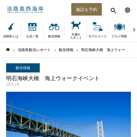
施設を予約
犬連れ
淡路島とは
お店一覧
観光情報
モデルコース
グルメ情報
体
スポット
淡路島観光レポート
観光情報
明石海峡大橋 海上ウォークイベント
ホーム
観光情報
明石海峡大橋 海上ウォークイベント
2023.2.8