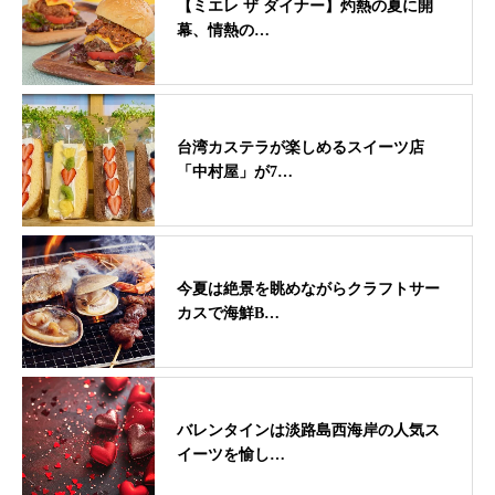
【ミエレ ザ ダイナー】灼熱の夏に開
幕、情熱の…
台湾カステラが楽しめるスイーツ店
「中村屋」が7…
今夏は絶景を眺めながらクラフトサー
カスで海鮮B…
バレンタインは淡路島西海岸の人気ス
イーツを愉し…