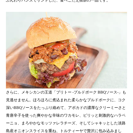
ふんわりバンズでサンドした、食べごたえ抜群の一品です。
さらに、メキシカンの王道「ブリトー -プルドポーク BBQソース-」も
見逃せません。ほろほろに煮込まれた柔らかなプルドポークに、コク
深いBBQソースをたっぷり絡めて、アボカドの濃厚なクリーミーさと
青唐辛子を使った爽やかな辛味のワカモレ、ピリッと刺激的なハラペ
ーニョ、まろやかなモッツァレラチーズ、そしてシャキッとした淡路
島産オニオンスライスを重ね、トルティーヤで贅沢に包み込みまし