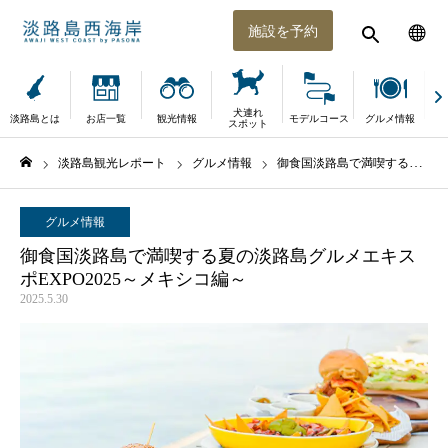
施設を予約
犬連れ
淡路島とは
お店一覧
観光情報
モデルコース
グルメ情報
体
スポット
淡路島観光レポート
グルメ情報
御食国淡路島で満喫する夏の淡路島グルメエキスポEXPO2025～メキシコ編～
ホーム
グルメ情報
御食国淡路島で満喫する夏の淡路島グルメエキス
ポEXPO2025～メキシコ編～
2025.5.30