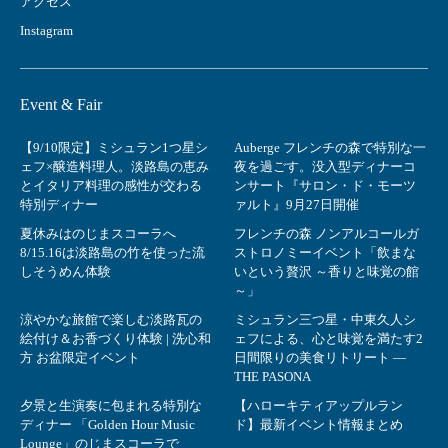
アクセス
Instagram
Event & Fair
【9/10限定】ミシュラン1つ星シ
Auberge フレンチの森で特別な一
ェフ×醸造料理人。淡路島の恵み
夜を過ごす。没入型ディナーコ
とイタリア料理の感性が交わる
ンサート『サロン・ド・モーツ
特別ディナー
ァルト』9月27日開催
夏休みはのじまスコーラへ
フレンチの森 ノンアルコールガ
8/15.16は淡路島の竹を使った流
ストロノミーイベント「飲まな
しそうめん体験
いという贅沢 ～香りと味覚の館
～」
涼やかな旅館で楽しむ淡路瓦の
ミシュラン三つ星・中東久人シ
絵付け＆お香づくり体験 | 洗心和
ェフによる、心と味覚を満たす2
方 お盆限定イベント
日間限りの美食リトリート ―
THE PASONA
夕景と生演奏に包まれる特別な
【ハローキティアップルラン
ディナー 「Golden Hour Music
ド】最新イベント情報まとめ
Lounge」のじまスコーラで