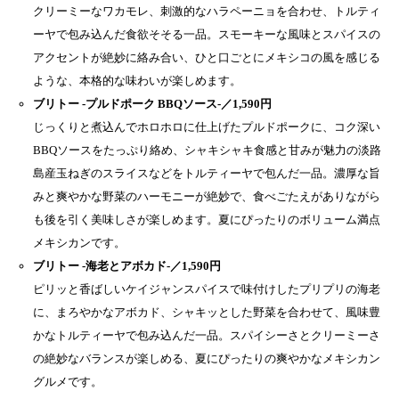
クリーミーなワカモレ、刺激的なハラペーニョを合わせ、トルティ
ーヤで包み込んだ食欲そそる一品。スモーキーな風味とスパイスの
アクセントが絶妙に絡み合い、ひと口ごとにメキシコの風を感じる
ような、本格的な味わいが楽しめます。
ブリトー -プルドポーク BBQソース-／1,590円
じっくりと煮込んでホロホロに仕上げたプルドポークに、コク深い
BBQソースをたっぷり絡め、シャキシャキ食感と甘みが魅力の淡路
島産玉ねぎのスライスなどをトルティーヤで包んだ一品。濃厚な旨
みと爽やかな野菜のハーモニーが絶妙で、食べごたえがありながら
も後を引く美味しさが楽しめます。夏にぴったりのボリューム満点
メキシカンです。
ブリトー -海老とアボカド-／1,590円
ピリッと香ばしいケイジャンスパイスで味付けしたプリプリの海老
に、まろやかなアボカド、シャキッとした野菜を合わせて、風味豊
かなトルティーヤで包み込んだ一品。スパイシーさとクリーミーさ
の絶妙なバランスが楽しめる、夏にぴったりの爽やかなメキシカン
グルメです。