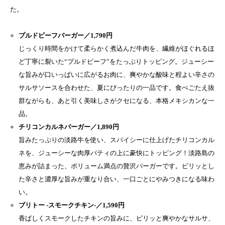
た。
プルドビーフバーガー／1,790円
じっくり時間をかけて柔らかく煮込んだ牛肉を、繊維がほぐれるほ
ど丁寧に裂いた“プルドビーフ”をたっぷりトッピング。ジューシー
な旨みが口いっぱいに広がるお肉に、爽やかな酸味と程よい辛さの
サルサソースを合わせた、夏にぴったりの一品です。食べごたえ抜
群ながらも、あと引く美味しさがクセになる、本格メキシカンな一
品。
チリコンカルネバーガー／1,890円
旨みたっぷりの淡路牛を使い、スパイシーに仕上げたチリコンカル
ネを、ジューシーな肉厚パティの上に豪快にトッピング！淡路島の
恵みが詰まった、ボリューム満点の贅沢バーガーです。ピリッとし
た辛さと濃厚な旨みが重なり合い、一口ごとにやみつきになる味わ
い。
ブリトー -スモークチキン-／1,590円
香ばしくスモークしたチキンの旨みに、ピリッと爽やかなサルサ、