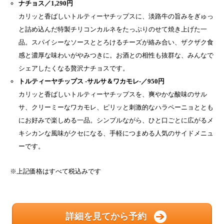
ナチョス／1,290円
カリッと香ばしいトルティーヤチップスに、淡路牛の旨みをぎゅっ
と詰め込んだ特製チリコンカルネをたっぷりのせて焼き上げた一
品。スパイシーなソースととろけるチーズが絡み合い、ザクザク食
感と濃厚な味わいがやみつきに。お酒との相性も抜群な、みんなで
シェアしたくなる贅沢ナチョスです。
トルティーヤチップス -サルサ＆ワカモレ-／950円
カリッと香ばしいトルティーヤチップスを、爽やかな酸味のサル
サ、クリーミーなワカモレ、ピリッと刺激的なハラペーニョととも
にお好みで楽しめる一品。シンプルながら、ひと口ごとに広がるメ
キシカンな風味がクセになる、手軽につまめる人気のサイドメニュ
ーです。
※上記価格はすべて税込みです
詳細を見てから予約