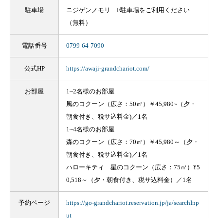
駐車場
ニジゲンノモリ F駐車場をご利用ください
（無料）
電話番号
0799-64-7090
公式HP
https://awaji-grandchariot.com/
お部屋
1~2名様のお部屋
風のコクーン（広さ：50㎡）￥45,980~（夕・
朝食付き、税サ込料金)／1名
1~4名様のお部屋
森のコクーン（広さ：70㎡）￥45,980～（夕・
朝食付き、税サ込料金)／1名
ハローキティ 星のコクーン（広さ：75㎡）¥5
0,518～（夕・朝食付き、税サ込料金）／1名
予約ページ
https://go-grandchariot.reservation.jp/ja/searchInp
ut