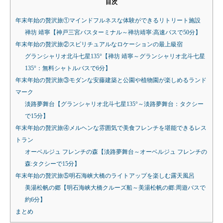
目次
年末年始の贅沢旅①マインドフルネスな体験ができるリトリート施設
禅坊 靖寧【神戸三宮バスターミナル～禅坊靖寧:高速バスで50分】
年末年始の贅沢旅②スピリチュアルなロケーションの最上級宿
グランシャリオ北斗七星135°【禅坊 靖寧～グランシャリオ北斗七星
135°：無料シャトルバスで6分】
年末年始の贅沢旅③モダンな安藤建築と公園や植物園が楽しめるランド
マーク
淡路夢舞台【グランシャリオ北斗七星135°～淡路夢舞台：タクシー
で15分】
年末年始の贅沢旅④メルヘンな雰囲気で美食フレンチを堪能できるレス
トラン
オーベルジュ フレンチの森【淡路夢舞台～オーベルジュ フレンチの
森:タクシーで15分】
年末年始の贅沢旅⑤明石海峡大橋のライトアップを楽しむ露天風呂
美湯松帆の郷【明石海峡大橋クルーズ船～美湯松帆の郷:周遊バスで
約6分】
まとめ