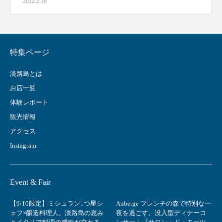
2022.2.18
特集ページ
淡路島とは
お店一覧
体験レポート
観光情報
アクセス
Instagram
Event & Fair
【9/10限定】ミシュラン1つ星シ
Auberge フレンチの森で特別な一
ェフ×醸造料理人。淡路島の恵み
夜を過ごす。没入型ディナーコ