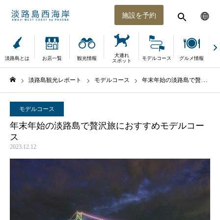
施設を予約
犬連れ
淡路島とは
お店一覧
観光情報
モデルコース
グルメ情報
体
スポット
淡路島観光レポート
モデルコース
年末年始の淡路島で贅沢旅におすすめモデルコース
ホーム
モデルコース
年末年始の淡路島で贅沢旅におすすめモデルコー
ス
2023.12.12