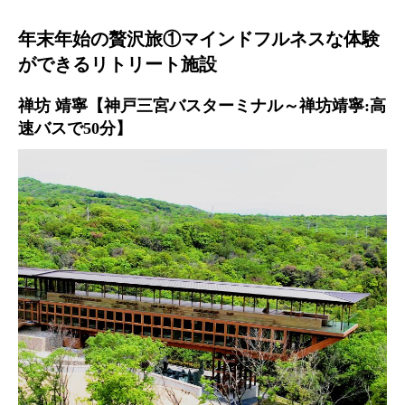
年末年始の贅沢旅①マインドフルネスな体験
ができるリトリート施設
禅坊 靖寧【神戸三宮バスターミナル～禅坊靖寧:高
速バスで50分】