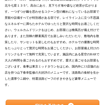
北斗七星１３５°。高台にあり、見下ろす海や森など絶景が広がりま
す。一つずつが繭を思わせるコクーン型の離れになっているお部屋で
景観や設備すべてが特別感がある宿です。レイライン上に立つ不思議
なエネルギーに満ちたホテルでゆったりと贅沢な時間をお過ごしくだ
さい。ウェルカムドリンクをはじめ、お部屋には檜風呂が備え付けで
あります。また別棟の酵素風呂でお楽しみいただいたり、敷地内を散
策したり、サンセットを楽しむのもおすすめ。ホテルでの優雅な時間
をたっぷりとって贅沢な時間をお過ごしください。お部屋備え付けの
ドリンクもすべて無料で充実しています。施設内にある星空のBARで
大人の時間を過ごされるのもおすすめです。愛犬と過ごせるお部屋も
ございます。食事は東京ミッドタウンをはじめ、国内外に13店舗のお
店を持つ山下春幸監修の大好評のメニューです。淡路島の食材を生か
した濃厚ウニ鍋や、特選淡路ビーフのすきやきなど豪華メニューで
す。