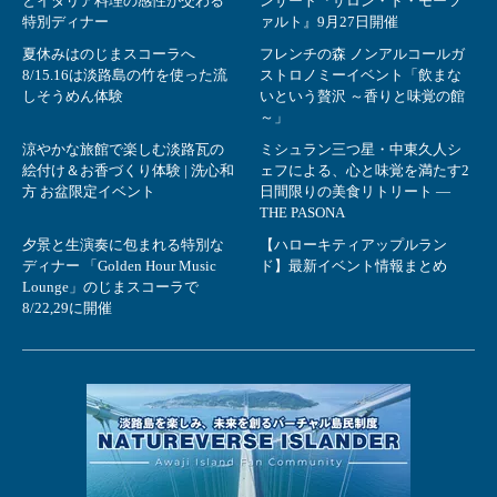
とイタリア料理の感性が交わる
ンサート『サロン・ド・モーツ
特別ディナー
ァルト』9月27日開催
夏休みはのじまスコーラへ
フレンチの森 ノンアルコールガ
8/15.16は淡路島の竹を使った流
ストロノミーイベント「飲まな
しそうめん体験
いという贅沢 ～香りと味覚の館
～」
涼やかな旅館で楽しむ淡路瓦の
ミシュラン三つ星・中東久人シ
絵付け＆お香づくり体験 | 洗心和
ェフによる、心と味覚を満たす2
方 お盆限定イベント
日間限りの美食リトリート ―
THE PASONA
夕景と生演奏に包まれる特別な
【ハローキティアップルラン
ディナー 「Golden Hour Music
ド】最新イベント情報まとめ
Lounge」のじまスコーラで
8/22,29に開催