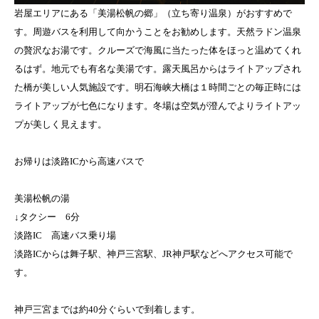
岩屋エリアにある「美湯松帆の郷」（立ち寄り温泉）がおすすめで
す。周遊バスを利用して向かうことをお勧めします。天然ラドン温泉
の贅沢なお湯です。クルーズで海風に当たった体をほっと温めてくれ
るはず。地元でも有名な美湯です。露天風呂からはライトアップされ
た橋が美しい人気施設です。明石海峡大橋は１時間ごとの毎正時には
ライトアップが七色になります。冬場は空気が澄んでよりライトアッ
プが美しく見えます。
お帰りは淡路ICから高速バスで
美湯松帆の湯
↓タクシー 6分
淡路IC 高速バス乗り場
淡路ICからは舞子駅、神戸三宮駅、JR神戸駅などへアクセス可能で
す。
神戸三宮までは約40分ぐらいで到着します。