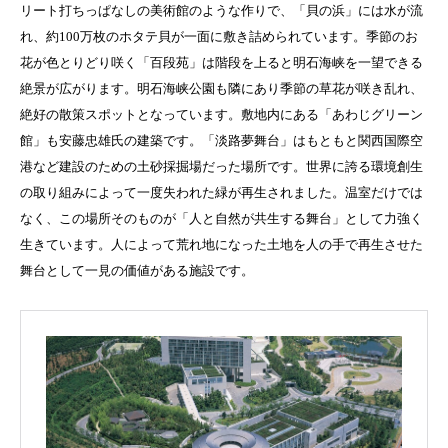
リート打ちっぱなしの美術館のような作りで、「貝の浜」には水が流
れ、約100万枚のホタテ貝が一面に敷き詰められています。季節のお
花が色とりどり咲く「百段苑」は階段を上ると明石海峡を一望できる
絶景が広がります。明石海峡公園も隣にあり季節の草花が咲き乱れ、
絶好の散策スポットとなっています。敷地内にある「あわじグリーン
館」も安藤忠雄氏の建築です。「淡路夢舞台」はもともと関西国際空
港など建設のための土砂採掘場だった場所です。世界に誇る環境創生
の取り組みによって一度失われた緑が再生されました。温室だけでは
なく、この場所そのものが「人と自然が共生する舞台」として力強く
生きています。人によって荒れ地になった土地を人の手で再生させた
舞台として一見の価値がある施設です。