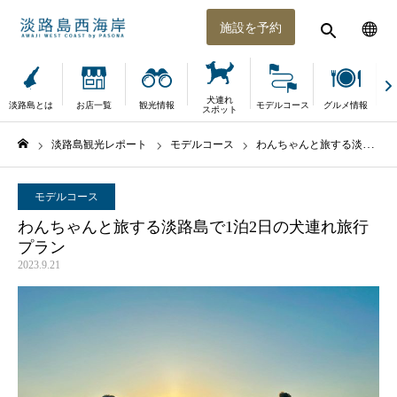
施設を予約
犬連れ
淡路島とは
お店一覧
観光情報
モデルコース
グルメ情報
体
スポット
淡路島観光レポート
モデルコース
わんちゃんと旅する淡路島で1泊2日の犬連れ旅行プラン
ホーム
モデルコース
わんちゃんと旅する淡路島で1泊2日の犬連れ旅行
プラン
2023.9.21