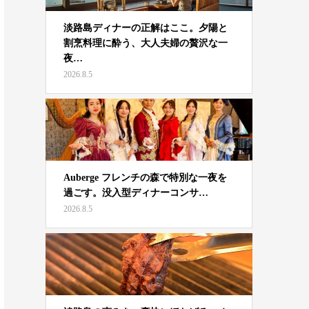
淡路島ディナーの正解はここ。夕陽と
割烹料理に酔う、大人夫婦の贅沢な一
夜…
2026.8.5
Auberge フレンチの森で特別な一夜を
過ごす。没入型ディナーコンサ…
2026.8.5