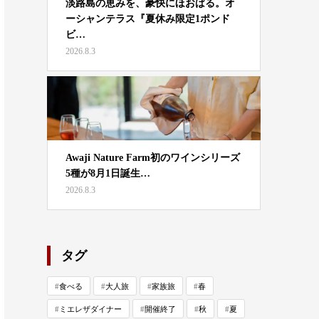
淡路島の恵みを、豪快にほおばる。オ
ーシャンテラス『夏休み限定1ポンド
ビ…
2026.8.3
Awaji Nature Farm初のワインシリーズ
5種が8月1日誕生…
2026.8.3
タグ
食べる
大人旅
家族旅
春
ミエレザダイナー
開催終了
秋
夏