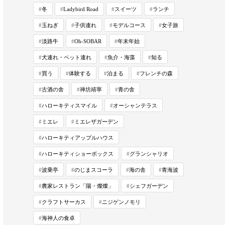
冬
Ladybird Road
スイーツ
ランチ
玉ねぎ
子供連れ
モデルコース
女子旅
淡路牛
Oh-SOBAR
年末年始
犬連れ・ペット連れ
魚介・海藻
知る
買う
体験する
泊まる
フレンチの森
古酒の舎
禅坊靖寧
青の舎
ハローキティスマイル
オーシャンテラス
ミエレ
ミエレザガーデン
ハローキティアップルハウス
ハローキティショーボックス
グランシャリオ
波乗亭
のじまスコーラ
海の舎
青海波
農家レストラン「陽・燦燦」
シェフガーデン
クラフトサーカス
ニジゲンノモリ
海神人の食卓