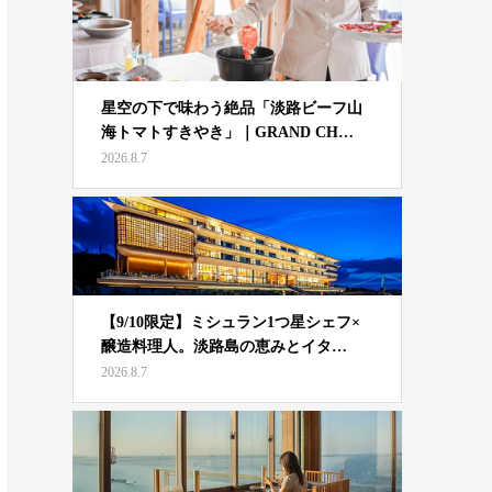
星空の下で味わう絶品「淡路ビーフ山
海トマトすきやき」｜GRAND CH…
2026.8.7
【9/10限定】ミシュラン1つ星シェフ×
醸造料理人。淡路島の恵みとイタ…
2026.8.7