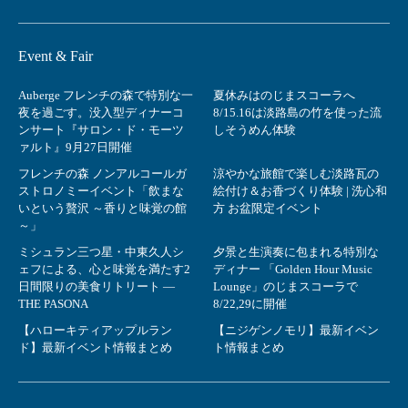
Event & Fair
Auberge フレンチの森で特別な一
夏休みはのじまスコーラへ
夜を過ごす。没入型ディナーコ
8/15.16は淡路島の竹を使った流
ンサート『サロン・ド・モーツ
しそうめん体験
ァルト』9月27日開催
フレンチの森 ノンアルコールガ
涼やかな旅館で楽しむ淡路瓦の
ストロノミーイベント「飲まな
絵付け＆お香づくり体験 | 洗心和
いという贅沢 ～香りと味覚の館
方 お盆限定イベント
～」
ミシュラン三つ星・中東久人シ
夕景と生演奏に包まれる特別な
ェフによる、心と味覚を満たす2
ディナー 「Golden Hour Music
日間限りの美食リトリート ―
Lounge」のじまスコーラで
THE PASONA
8/22,29に開催
【ハローキティアップルラン
【ニジゲンノモリ】最新イベン
ド】最新イベント情報まとめ
ト情報まとめ