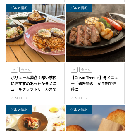
グルメ情報
グルメ情報
冬
食べる
冬
食べる
ボリューム満点！寒い季節
クラフトサーカス
【Ocean Terrace】冬メニュ
オーシャンテラス
におすすめあったか冬メニ
ー「鉄板焼き」が早割でお
ューをクラフトサーカスで
得に
食べよう
2024.11.18
2024.11.15
グルメ情報
グルメ情報