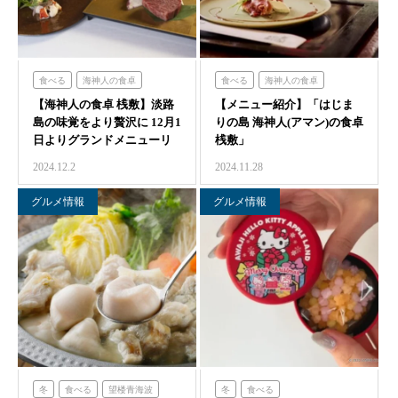
食べる
海神人の食卓
食べる
海神人の食卓
【海神人の食卓 桟敷】淡路
【メニュー紹介】「はじま
島の味覚をより贅沢に 12月1
りの島 海神人(アマン)の食卓
日よりグランドメニューリ
桟敷」
ニューアル…
2024.12.2
2024.11.28
グルメ情報
グルメ情報
冬
食べる
望楼青海波
冬
食べる