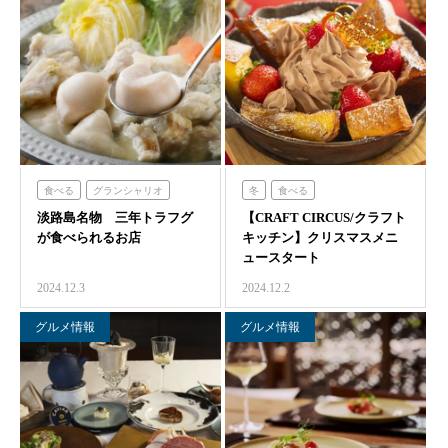
食べる
グランシャリオ
冬
食べる
淡路島名物 三年トラフグ
青海波
【CRAFT CIRCUS/クラフト
クラフトサーカス
が食べられるお店
キッチン】クリスマスメニ
ュースタート
2024.12.3
2024.12.2
グルメ情報
グルメ情報