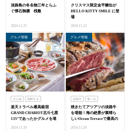
淡路島の冬名物三年とらふ
グランシャリオ
クリスマス限定金平糖缶が
ハローキティスマイル
ぐ懐石御膳 桟敷
HELLO KITTY SMILE に登
場
2024.11.25
2024.11.22
グルメ情報
グルメ情報
大人旅
体験する
淡路牛
食べる
楽天トラベル最高級宿
グランシャリオ
焼きたてアツアツの淡路牛
オーシャンテラス
GRAND CHARIOT北斗七星
を堪能！海の絶景が素晴ら
135°であったかグルメを堪
しいOcean Terraceで最高の
能
あっ…
2024.11.20
2024.11.20