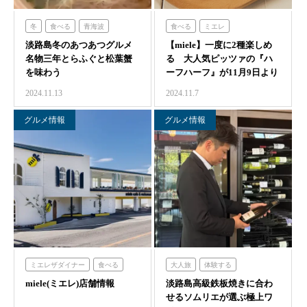
冬
食べる
青海波
食べる
ミエレ
淡路島冬のあつあつグルメ
【miele】一度に2種楽しめ
名物三年とらふぐと松葉蟹
る 大人気ピッツァの『ハ
を味わう
ーフハーフ』が11月9日より
提供開始…
2024.11.13
2024.11.7
グルメ情報
グルメ情報
ミエレザダイナー
食べる
大人旅
体験する
miele(ミエレ)店舗情報
ミエレ
ミエレザガーデン
淡路島高級鉄板焼きに合わ
海神人の食卓
せるソムリエが選ぶ極上ワ