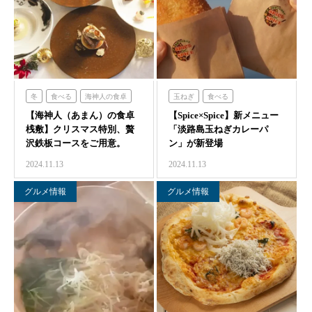
冬
食べる
海神人の食卓
玉ねぎ
食べる
【海神人（あまん）の食卓
【Spice×Spice】新メニュー
シェフガーデン
桟敷】クリスマス​特別、贅
「淡路島玉ねぎカレーパ
沢鉄板コースをご用意。
ン」が新登場
2024.11.13
2024.11.13
グルメ情報
グルメ情報