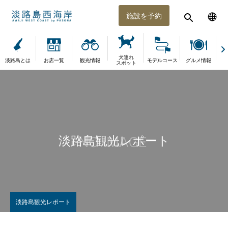
施設を予約
犬連れ
淡路島とは
お店一覧
観光情報
モデルコース
グルメ情報
体
スポット
淡路島観光レポート
淡路島観光レポート