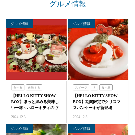
グルメ情報
グルメ情報
グルメ情報
食べる
体験する
スイーツ
冬
食べる
【HELLO KITTY SHOW
ハローキティショーボックス
【HELLO KITTY SHOW
体験する
BOX】ほっと温める美味し
BOX】期間限定でクリスマ
ハローキティショーボックス
い一杯～ハローキティのヴ
スパンケーキが新登場
ィー…
2024.12.3
2024.12.3
グルメ情報
グルメ情報