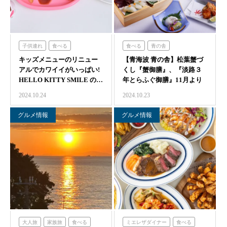
子供連れ
食べる
食べる
青の舎
キッズメニューのリニュー
ハローキティスマイル
【青海波 青の舎】松葉蟹づ
アルでカワイイがいっぱい!
くし『蟹御膳』、『淡路３
HELLO KITTY SMILE の…
年とらふぐ御膳』11月より
販売開始
2024.10.24
2024.10.23
グルメ情報
グルメ情報
大人旅
家族旅
食べる
ミエレザダイナー
食べる