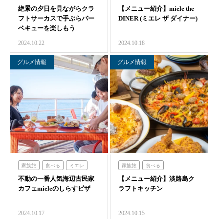
絶景の夕日を見ながらクラ
体験する
クラフトサーカス
【メニュー紹介】miele the
フトサーカスで手ぶらバー
DINER (ミエレ ザ ダイナー)
ベキューを楽しもう
2024.10.22
2024.10.18
グルメ情報
グルメ情報
家族旅
食べる
ミエレ
家族旅
食べる
不動の一番人気海辺古民家
【メニュー紹介】淡路島ク
クラフトサーカス
カフェmieleのしらすピザ
ラフトキッチン
2024.10.17
2024.10.15