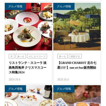
グルメ情報
グルメ情報
冬
食べる
のじまスコーラ
食べる
体験する
リストランテ・スコーラ 淡
【GRAND CHARIOT 北斗七
グランシャリオ
路島西海岸 クリスマスコー
星135°】sun set bar販売開始
ス特集2024
2024.10.4
2024.10.4
グルメ情報
グルメ情報