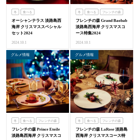
冬
食べる
冬
食べる
フレンチの森
オーシャンテラス 淡路島西
オーシャンテラス
フレンチの森 Grand Baobab
海岸 クリスマススペシャル
淡路島西海岸 クリスマスコ
セット2024
ース特集2024
2024.10.1
2024.10.1
グルメ情報
グルメ情報
冬
食べる
フレンチの森
冬
食べる
フレンチの森
フレンチの森 Prince Etoile
フレンチの森 LaRose 淡路島
淡路島西海岸 クリスマスコ
西海岸 クリスマスコース特