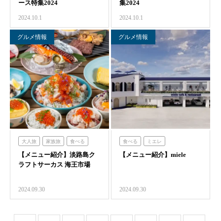
ース特集2024
集2024
2024.10.1
2024.10.1
グルメ情報
グルメ情報
大人旅
家族旅
食べる
食べる
ミエレ
【メニュー紹介】淡路島ク
クラフトサーカス
【メニュー紹介】miele
ラフトサーカス 海王市場
2024.09.30
2024.09.30