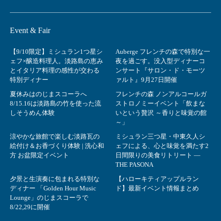
Event & Fair
【9/10限定】ミシュラン1つ星シ
Auberge フレンチの森で特別な一
ェフ×醸造料理人。淡路島の恵み
夜を過ごす。没入型ディナーコ
とイタリア料理の感性が交わる
ンサート『サロン・ド・モーツ
特別ディナー
ァルト』9月27日開催
夏休みはのじまスコーラへ
フレンチの森 ノンアルコールガ
8/15.16は淡路島の竹を使った流
ストロノミーイベント「飲まな
しそうめん体験
いという贅沢 ～香りと味覚の館
～」
涼やかな旅館で楽しむ淡路瓦の
ミシュラン三つ星・中東久人シ
絵付け＆お香づくり体験 | 洗心和
ェフによる、心と味覚を満たす2
方 お盆限定イベント
日間限りの美食リトリート ―
THE PASONA
夕景と生演奏に包まれる特別な
【ハローキティアップルラン
ディナー 「Golden Hour Music
ド】最新イベント情報まとめ
Lounge」のじまスコーラで
8/22,29に開催