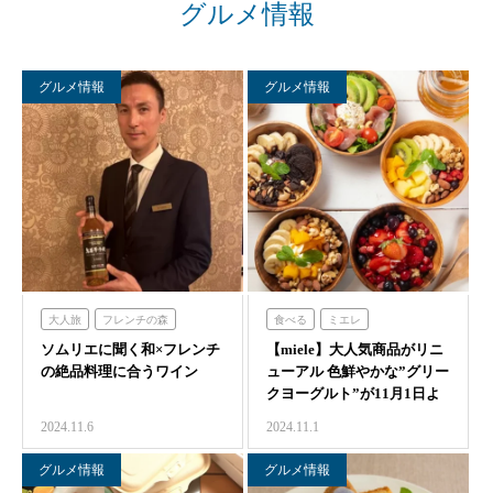
グルメ情報
グルメ情報
グルメ情報
大人旅
フレンチの森
食べる
ミエレ
ソムリエに聞く和×フレンチ
【miele】大人気商品がリニ
の絶品料理に合うワイン
ューアル 色鮮やかな”グリー
クヨーグルト”が11月1日よ
り提…
2024.11.6
2024.11.1
グルメ情報
グルメ情報