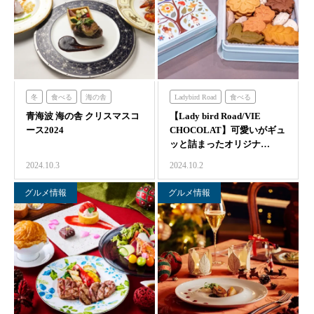
冬
食べる
海の舎
Ladybird Road
食べる
青海波 海の舎 クリスマスコ
【Lady bird Road/VIE
ース2024
CHOCOLAT】可愛いがギュ
ッと詰まったオリジナ…
2024.10.3
2024.10.2
グルメ情報
グルメ情報