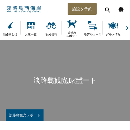
施設を予約
犬連れ
淡路島とは
お店一覧
観光情報
モデルコース
グルメ情報
体
スポット
淡路島観光レポート
淡路島観光レポート