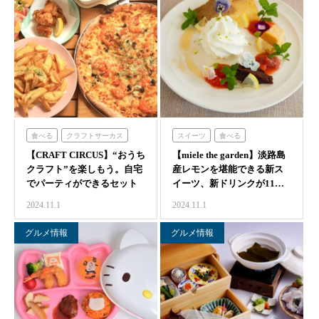
食べる
クラフトサーカス
スイーツ
食べる
【CRAFT CIRCUS】“おうち
【miele the garden】淡路島
ミエレザガーデン
クラフト”を楽しもう。自宅
産レモンを堪能できる新ス
でパーティができるセット
イーツ、新ドリンクが11…
メニ…
2024.11.1
2024.11.1
グルメ情報
グルメ情報