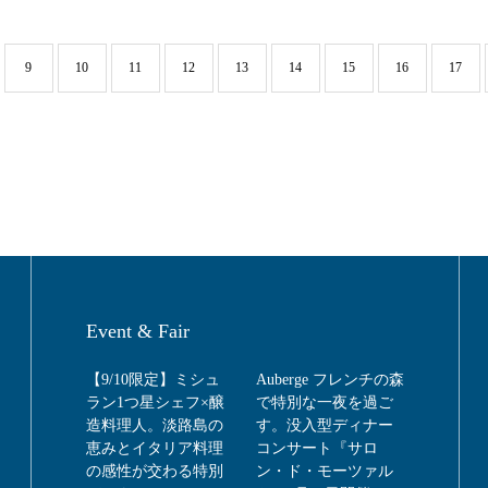
9
10
11
12
13
14
15
16
17
Event & Fair
【9/10限定】ミシュ
Auberge フレンチの森
ラン1つ星シェフ×醸
で特別な一夜を過ご
造料理人。淡路島の
す。没入型ディナー
恵みとイタリア料理
コンサート『サロ
の感性が交わる特別
ン・ド・モーツァル