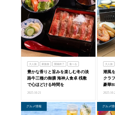
大人旅
家族旅
開催終了
食べる
大人旅
海神人の食卓
豊かな香りと旨みを楽しむ冬の淡
潮風
路牛三種の御膳 海神人食卓 桟敷
クラ
で心ほどける時間を
豪華B
2025.10.21
2025.10.
グルメ情報
グルメ情