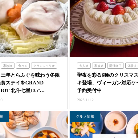
家族旅
食べる
グランシャリオ
大人旅
家族旅
開催終了
体験す
海の舎
青海波
島三年とらふぐを味わう冬限
聖夜を彩る6種のクリスマ
食ステイをGRAND
キ登場、ヴィーガン対応ケ
IOT 北斗七星135°…
予約受付中
20
2025.11.12
報
グルメ情報