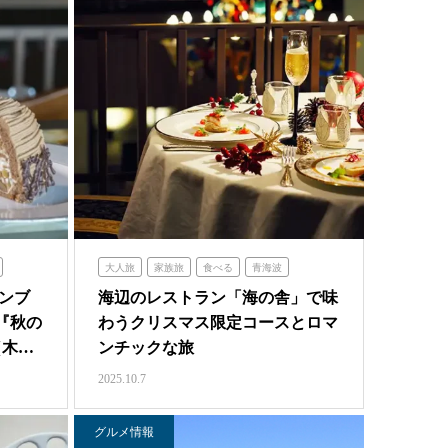
大人旅
家族旅
食べる
青海波
ンブ
海辺のレストラン「海の舎」で味
『秋の
わうクリスマス限定コースとロマ
（木…
ンチックな旅
2025.10.7
グルメ情報