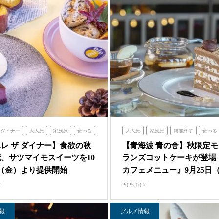
ザダイナー
大人旅
家族旅
食べる
大人旅
家族旅
開催終了
食べる
青の舎
青海波
レ ザ ダイナー】食欲の秋
【青海波 青の舎】秋限定モ
、サツマイモスイーツを10
ランズコットケーキが登場
（金）より提供開始
カフェメニュー』9月25日
7
2025.10.7
報
グルメ情報