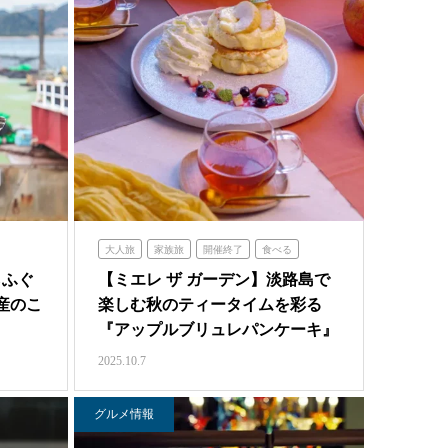
大人旅
家族旅
開催終了
食べる
ミエレザガーデン
らふぐ
【ミエレ ザ ガーデン】淡路島で
産のこ
楽しむ秋のティータイムを彩る
『アップルブリュレパンケーキ』
…
2025.10.7
グルメ情報