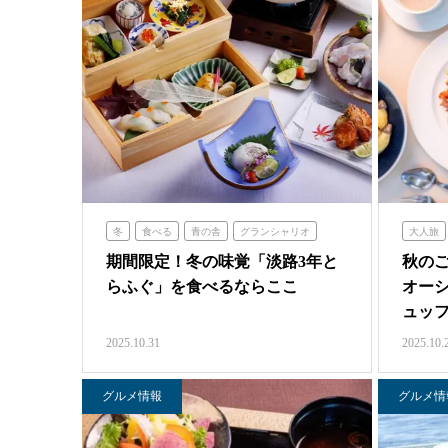
冬
食べる
青の舎
グランシャリオ
大人旅
青海波
オーシ
期間限定！冬の味覚「淡路3年と
秋の
らふぐ」を食べるならここ
オーシ
ュッ
2025.10.31
2025.10.
グルメ情報
グルメ情