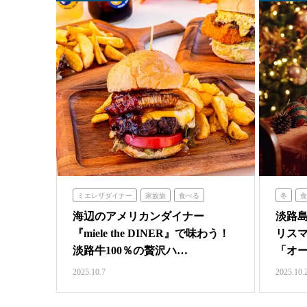
ミエレザダイナー
家族旅
食べる
冬
食
海辺のアメリカンダイナー
淡路
『miele the DINER』で味わう！
リスマ
淡路牛100％の贅沢ハ…
「オー
特…
2025.10.7
2025.10.