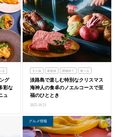
べる
大人旅
家族旅
開催終了
食べる
海神人の食卓
ング
淡路島で楽しむ特別なクリスマス
多彩な
海神人の食卓のノエルコースで至
ニュ
福のひととき
2025.10.21
グルメ情報