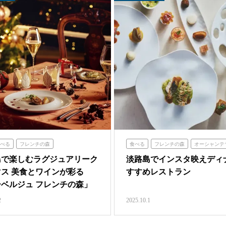
べる
フレンチの森
食べる
フレンチの森
オーシャンテ
海の舎
クラフトサーカス
海神人の
島で楽しむラグジュアリーク
淡路島でインスタ映えディ
ス 美食とワインが彩る
すすめレストラン
ベルジュ フレンチの森」
2
2025.10.1