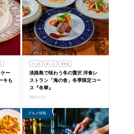
る
大人旅
食べる
青海波
スケー
淡路島で味わう冬の贅沢 洋食レ
ーキも
ストラン「海の舎」冬季限定コー
ス『冬華』
2025.11.12
グルメ情報