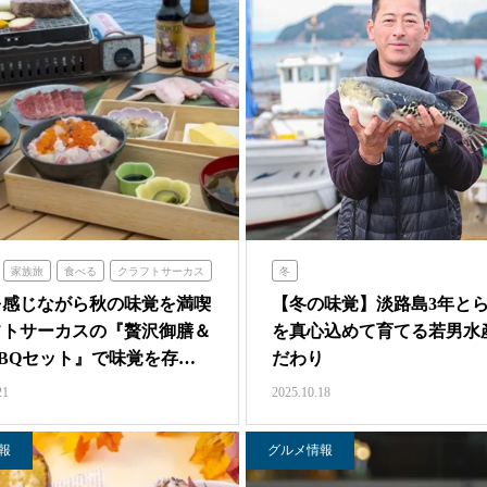
家族旅
食べる
クラフトサーカス
冬
を感じながら秋の味覚を満喫
【冬の味覚】淡路島3年と
フトサーカスの『贅沢御膳＆
を真心込めて育てる若男水
BQセット』で味覚を存…
だわり
21
2025.10.18
報
グルメ情報