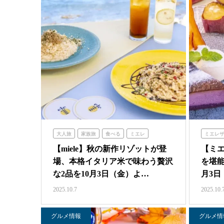
大人旅
家族旅
食べる
ミエレ
ミエレ
【miele】秋の新作リゾットが登
【ミエ
場、本格イタリア米で味わう贅沢
を堪能
な2品を10月3日（金）よ…
月3日
2025.10.7
2025.10.
グルメ情報
グルメ情