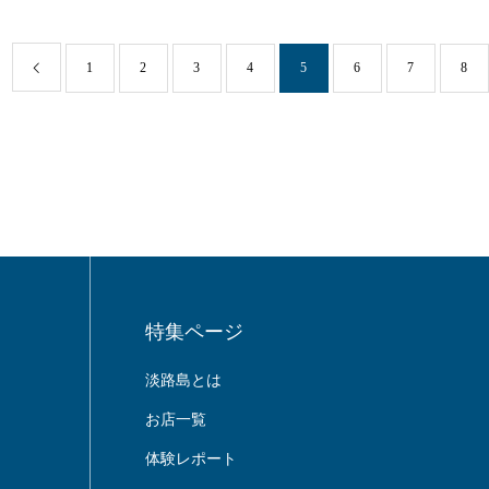
1
2
3
4
5
6
7
8
特集ページ
淡路島とは
お店一覧
体験レポート