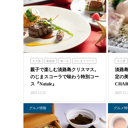
大人旅
家族旅
食べる
のじまスコーラ
大人旅
親子で楽しむ淡路島クリスマス。
淡路
のじまスコーラで味わう特別コー
定の美
ス『Natale』
CHAR
2025.11.25
2025.11.
グルメ情報
グルメ情