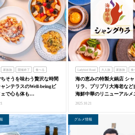
家族旅
開催終了
食べる
Ladybird Road
大人旅
家族旅
食
ャンテラス
ごちそうを味わう贅沢な時間
海の恵みの特製火鍋店 シャ
ャンテラスのWell-beingビ
リラ、プリプリ大海老など
フェで心も体も…
海鮮中華のリニューアルメ
ー…
21
2025.10.21
報
グルメ情報