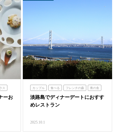
ラス
カップル
食べる
フレンチの森
青の舎
食卓
シェフガーデン
クラフトサーカス
ナーお
淡路島でディナーデートにおすす
海神人の食卓
めレストラン
2025.10.1