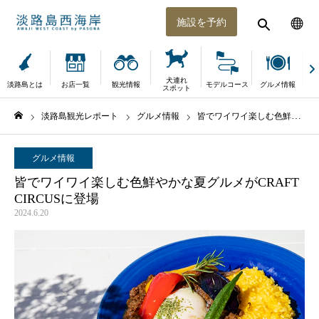
施設を予約
犬連れ
淡路島とは
お店一覧
観光情報
モデルコース
グルメ情報
体
スポット
淡路島観光レポート
グルメ情報
皆でワイワイ楽しむ色鮮やかな夏グルメがCRAFT CIRCUSに登場
ホーム
グルメ情報
皆でワイワイ楽しむ色鮮やかな夏グルメがCRAFT
CIRCUSに登場
2024.6.20