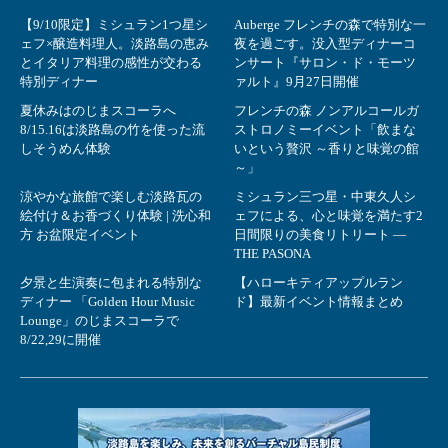
【9/10限定】ミシュラン1つ星シ
Auberge フレンチの森で特別な一
ェフ×醸造料理人。淡路島の恵み
夜を過ごす。没入型ディナーコ
とイタリア料理の感性が交わる
ンサート『サロン・ド・モーツ
特別ディナー
ァルト』9月27日開催
夏休みはのじまスコーラへ
フレンチの森 ノンアルコールガ
8/15.16は淡路島の竹を使った流
ストロノミーイベント「飲まな
しそうめん体験
いという贅沢 ～香りと味覚の館
～」
涼やかな旅館で楽しむ淡路瓦の
ミシュラン三つ星・中東久人シ
絵付け＆お香づくり体験 | 洗心和
ェフによる、心と味覚を満たす2
方 お盆限定イベント
日間限りの美食リトリート ―
THE PASONA
夕景と生演奏に包まれる特別な
【ハローキティアップルラン
ディナー 「Golden Hour Music
ド】最新イベント情報まとめ
Lounge」のじまスコーラで
8/22,29に開催