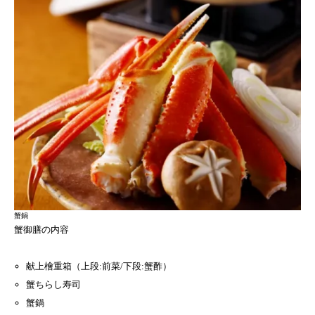
蟹鍋
蟹御膳の内容
献上檜重箱（上段:前菜/下段:蟹酢）
蟹ちらし寿司
蟹鍋