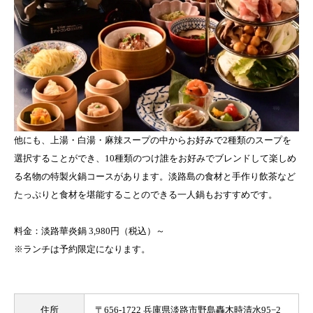
他にも、上湯・白湯・麻辣スープの中からお好みで2種類のスープを
選択することができ、10種類のつけ誰をお好みでブレンドして楽しめ
る名物の特製火鍋コースがあります。淡路島の食材と手作り飲茶など
たっぷりと食材を堪能することのできる一人鍋もおすすめです。
料金：淡路華炎鍋 3,980円（税込）～
※ランチは予約限定になります。
住所
〒656-1722 兵庫県淡路市野島轟木時清水95−2