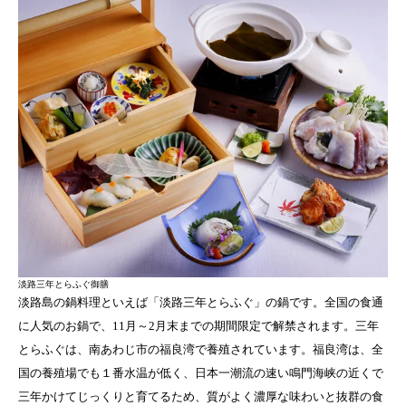
淡路三年とらふぐ御膳
淡路島の鍋料理といえば「淡路三年とらふぐ」の鍋です。全国の食通
に人気のお鍋で、11月～2月末までの期間限定で解禁されます。三年
とらふぐは、南あわじ市の福良湾で養殖されています。福良湾は、全
国の養殖場でも１番水温が低く、日本一潮流の速い鳴門海峡の近くで
三年かけてじっくりと育てるため、質がよく濃厚な味わいと抜群の食