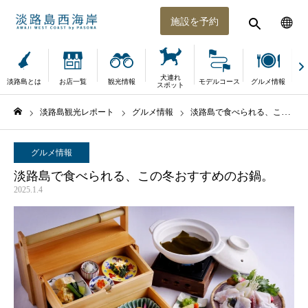
施設を予約
犬連れ
淡路島とは
お店一覧
観光情報
モデルコース
グルメ情報
体
スポット
淡路島観光レポート
グルメ情報
淡路島で食べられる、この冬おすすめのお鍋。
ホーム
グルメ情報
淡路島で食べられる、この冬おすすめのお鍋。
2025.1.4