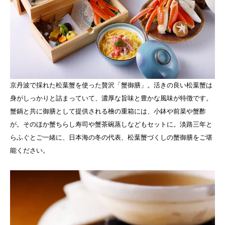
京丹波で採れた松葉蟹を使った贅沢「蟹御膳」。活きの良い松葉蟹は
身がしっかりと詰まっていて、濃厚な旨味と豊かな風味が特徴です。
蟹鍋と共に御膳として提供される檜の重箱には、小鉢や前菜や蟹酢
が。そのほか蟹ちらし寿司や蟹茶碗蒸しなどもセットに。淡路三年と
らふぐとご一緒に、日本海の冬の代表、松葉蟹づくしの蟹御膳をご堪
能ください。