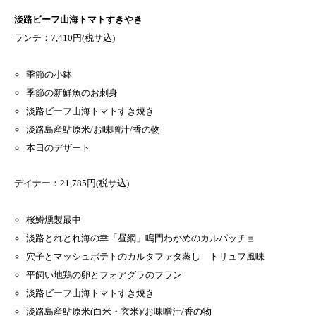
淡路ビーフ山海トマトすきやき
ランチ：7,410円(税サ込)
季節の小鉢
季節の新鮮魚のお刺身
淡路ビーフ山海トマトすき焼き
淡路島産鮎原米/お味噌汁/香の物
本日のデザート
デイナー：21,785円(税サ込)
桜鱒燻製最中
淡路とれとれ海の幸「昼網」鳴門わかめのカルパッチョ
穴子とマッシュポテトのカルタファタ蒸し トリュフ風味
平飼い地鶏の卵とフォアグラのフラン
淡路ビーフ山海トマトすき焼き
淡路島産鮎原米(白米・玄米)/お味噌汁/香の物