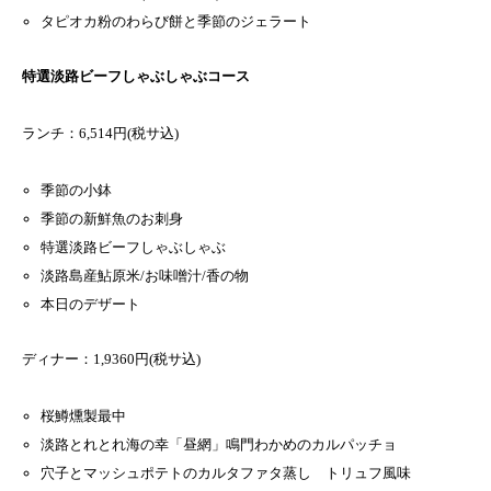
タピオカ粉のわらび餅と季節のジェラート
特選淡路ビーフしゃぶしゃぶコース
ランチ：6,514円(税サ込)
季節の小鉢
季節の新鮮魚のお刺身
特選淡路ビーフしゃぶしゃぶ
淡路島産鮎原米/お味噌汁/香の物
本日のデザート
ディナー：1,9360円(税サ込)
桜鱒燻製最中
淡路とれとれ海の幸「昼網」鳴門わかめのカルパッチョ
穴子とマッシュポテトのカルタファタ蒸し トリュフ風味