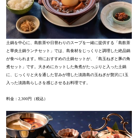
土鍋を中心に、島飲茶や日替わりのスープを一緒に提供する「島飲茶
と華炎土鍋ランチセット」では、島食材をじっくりと調理した絶品鍋
が食べられます。特におすすめの土鍋セットが、「島玉ねぎと豚の角
煮セット」です。大きめにカットした角煮がたっぷりと入った土鍋
に、じっくりと火を通した甘みが増した淡路島の玉ねぎが贅沢に1玉
入った淡路島らしさを感じさせるお料理です。
料金：2,300円（税込）