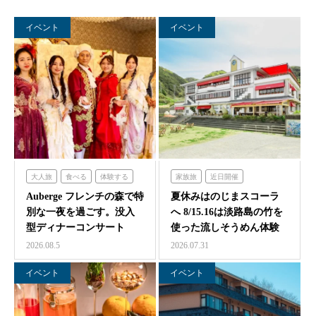
イベント
イベント
大人旅
食べる
体験する
家族旅
近日開催
泊まる
フレンチの森
のじまスコーラ
Auberge フレンチの森で特
夏休みはのじまスコーラ
別な一夜を過ごす。没入
へ 8/15.16は淡路島の竹を
型ディナーコンサート
使った流しそうめん体験
『サロン・ド・モ…
2026.08.5
2026.07.31
イベント
イベント