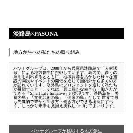
淡路島×PASONA
地方創生への私たちの取り組み
パソナグループは、2008年から兵庫県淡路島で「人材誘
致」による地方創生に挑戦しています。島内で、多くの
雇用を創出するとともに、地域資源を活かした様々な施
設の開設やイベントの開催を通じて国内外から多くの方
が訪れています。淡路島のプロジェクトを通じて私たち
が目指すことー。それは、真に豊かな生き方・働き方が
できる「Smart Life Initiative」の実現です。淡路島を「美
食の島」「文化芸術の島」「健康の島」として 世界で最
も先進的で豊かな生き方・働き方ができる場所にすべ
く、しっかり未来を見据え挑戦しつづけてまいります。
パソナグループが挑戦する地方創生