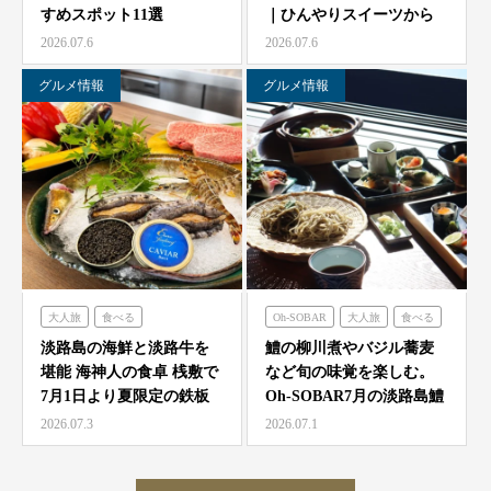
すめスポット11選
｜ひんやりスイーツから
農家レストラン「陽・燦燦」
ミエレザガーデン
絶品グルメまで徹底紹…
2026.07.6
2026.07.6
シェフガーデン
ハローキティショーボックス
ニジゲンノモリ
のじまスコーラ
グルメ情報
グルメ情報
クラフトサーカス
大人旅
食べる
Oh-SOBAR
大人旅
食べる
海神人の食卓
淡路島の海鮮と淡路牛を
鱧の柳川煮やバジル蕎麦
堪能 海神人の食卓 桟敷で
など旬の味覚を楽しむ。
7月1日より夏限定の鉄板
Oh-SOBAR7月の淡路島鱧
焼きコース4種が登…
会席
2026.07.3
2026.07.1