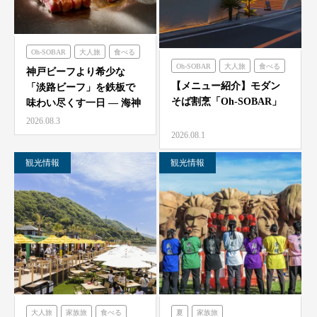
Oh-SOBAR
大人旅
食べる
Oh-SOBAR
大人旅
食べる
のじまスコーラ
海神人の食卓
神戸ビーフより希少な
【メニュー紹介】モダン
「淡路ビーフ」を鉄板で
そば割烹「Oh-SOBAR」
味わい尽くす一日 — 海神
人（アマン）の食卓
2026.08.3
「桟…
2026.08.1
観光情報
観光情報
大人旅
家族旅
食べる
夏
家族旅