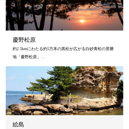
慶野松原
絵島