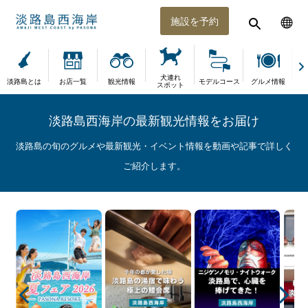
施設を予約
犬連れ
淡路島とは
お店一覧
観光情報
モデルコース
グルメ情報
体
スポット
淡路島西海岸の最新観光情報をお届け
淡路島の旬のグルメや最新観光・イベント情報を動画や記事で詳しく
ご紹介します。