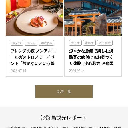
大人旅
食べる
体験する
大人旅
家族旅
洗心和方
フレンチの森
体験する
泊まる
フレンチの森 ノンアルコ
涼やかな旅館で楽しむ淡
ールガストロノミーイベ
路瓦の絵付け＆お香づく
ント「飲まないという贅
り体験 | 洗心和方 お盆限
沢 ～香りと味覚の館～…
定イベント
2026.07.15
2026.07.14
記事一覧
淡路島観光レポート