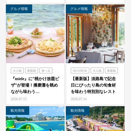
ゼ…
グルメ情報
グルメ情報
大人旅
家族旅
食べる
Oh-SOBAR
大人旅
家族旅
体験する
ミエレ
食べる
フレンチの森
『miele』に”桃かけ放題ピ
【最新版】淡路島で記念
ザ”が登場！播磨灘を眺め
日にぴったり島の旬食材
オーシャンテラス
ながら味わう…
を味わう特別別なレスト
のじまスコーラ
青海波
ラン7選
2026.07.15
2026.07.14
海神人の食卓
観光情報
観光情報