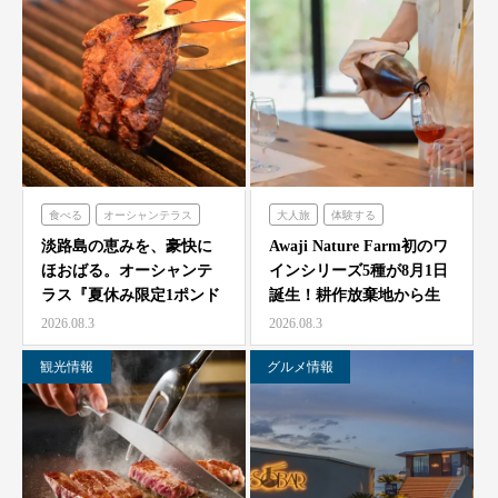
食べる
オーシャンテラス
大人旅
体験する
農家レストラン「陽・燦燦」
淡路島の恵みを、豪快に
Awaji Nature Farm初のワ
ほおばる。オーシャンテ
インシリーズ5種が8月1日
ラス『夏休み限定1ポンド
誕生！耕作放棄地から生
ビーフフェア』7月25…
ま…
2026.08.3
2026.08.3
観光情報
グルメ情報