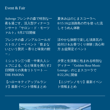
Event & Fair
Auberge フレンチの森で特別な一
夏休みはのじまスコーラへ
夜を過ごす。没入型ディナーコ
8/15.16は淡路島の竹を使った流
ンサート『サロン・ド・モーツ
しそうめん体験
ァルト』9月27日開催
フレンチの森 ノンアルコールガ
涼やかな旅館で楽しむ淡路瓦の
ストロノミーイベント「飲まな
絵付け＆お香づくり体験 | 洗心和
いという贅沢 ～香りと味覚の館
方 お盆限定イベント
～」
ミシュラン三つ星・中東久人シ
夕景と生演奏に包まれる特別な
ェフによる、心と味覚を満たす2
ディナー 「Golden Hour Music
日間限りの美食リトリート ―
Lounge」のじまスコーラで
THE PASONA
8/22,29に開催
【ハローキティアップルラン
【ニジゲンノモリ】最新イベン
ド】最新イベント情報まとめ
ト情報まとめ