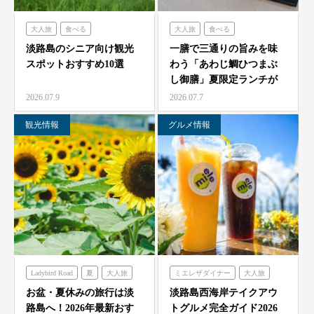
大人旅
食べる
大人旅
食べる
フレンチの森
古酒の舎
海神人の食卓
淡路島のシニア向け観光
一膳で三通りの旨みを味
スポットおすすめ10選
わう「あわじ鯛ひつまぶ
禅坊靖寧
のじまスコーラ
し御膳」夏限定ランチが
農家レストラン「陽・燦燦」
7/1より海神人の食卓 …
2026.07.9
2026.07.7
観光情報
グルメ情報
Ladybird Road
夏
大人旅
ミエレザダイナー
大人旅
家族旅
フレンチの森
家族旅
食べる
お盆・夏休みの旅行は淡
淡路島西海岸テイクアウ
路島へ！2026年最新おす
トグルメ完全ガイド2026
グランシャリオ
ハローキティスマイル