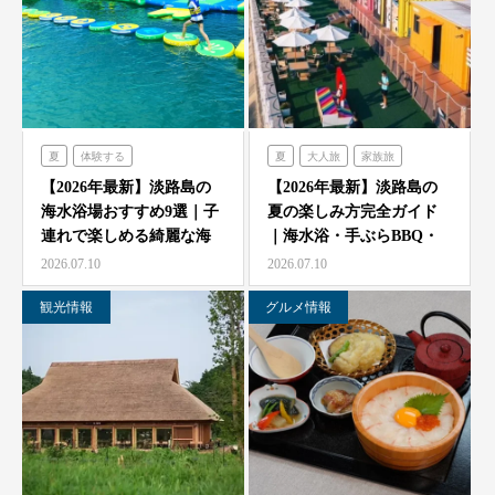
夏
体験する
夏
大人旅
家族旅
のじまスコーラ
食べる
体験する
禅坊靖寧
【2026年最新】淡路島の
【2026年最新】淡路島の
海水浴場おすすめ9選｜子
夏の楽しみ方完全ガイド
シェフガーデン
ハローキティスマイル
連れで楽しめる綺麗な海
｜海水浴・手ぶらBBQ・
オーシャンテラス
ミエレ
と海開き情報
子供の遊び場と絶景…
2026.07.10
2026.07.10
グランシャリオ
シェフガーデン
観光情報
グルメ情報
クラフトサーカス
ニジゲンノモリ