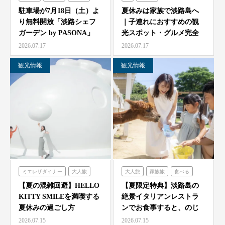
シェフガーデン
農家レストラン「陽・燦燦」
駐車場が7月18日（土）よ
夏休みは家族で淡路島へ
り無料開放「淡路シェフ
｜子連れにおすすめの観
シェフガーデン
ガーデン by PASONA」
光スポット・グルメ完全
ニジゲンノモリ
「Ladyb…
ガイド
2026.07.17
2026.07.17
観光情報
観光情報
ミエレザダイナー
大人旅
大人旅
家族旅
食べる
家族旅
食べる
体験する
体験する
のじまスコーラ
【夏の混雑回避】HELLO
【夏限定特典】淡路島の
KITTY SMILEを満喫する
絶景イタリアンレストラ
ハローキティスマイル
夏休みの過ごし方
ンでお食事すると、のじ
ま動物園の入場券をプレ
2026.07.15
2026.07.15