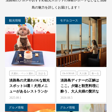
淡路島のグルメやおすすめ観光スポットの体験レポートなどなど淡路
島の魅力を詳しくお届けします！
観光情報
モデルコース
犬連れ・ペット連れ
泊まる
Oh-SOBAR
大人旅
食べる
ミエレザガーデン
青海波
淡路島の犬連れOKな観光
淡路島ディナーの正解は
スポット14選！犬用メニ
ここ。夕陽と割烹料理に
のじまスコーラ
ューがあるレストランか
酔う、大人夫婦の贅沢な
シェフガーデン
らペット可ホテルまで…
一夜をモダン蕎麦割烹
2025.09.1
2026.08.5
O…
グルメ情報
グルメ情報