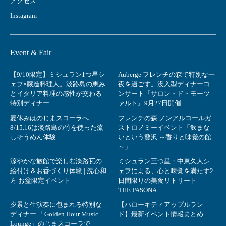
アクセス
Instagram
Event & Fair
【9/10限定】ミシュラン1つ星シ
Auberge フレンチの森で特別な一
ェフ×醸造料理人。淡路島の恵み
夜を過ごす。没入型ディナーコ
とイタリア料理の感性が交わる
ンサート『サロン・ド・モーツ
特別ディナー
ァルト』9月27日開催
夏休みはのじまスコーラへ
フレンチの森 ノンアルコールガ
8/15.16は淡路島の竹を使った流
ストロノミーイベント「飲まな
しそうめん体験
いという贅沢 ～香りと味覚の館
～」
涼やかな旅館で楽しむ淡路瓦の
ミシュラン三つ星・中東久人シ
絵付け＆お香づくり体験 | 洗心和
ェフによる、心と味覚を満たす2
方 お盆限定イベント
日間限りの美食リトリート ―
THE PASONA
夕景と生演奏に包まれる特別な
【ハローキティアップルラン
ディナー 「Golden Hour Music
ド】最新イベント情報まとめ
Lounge」のじまスコーラで