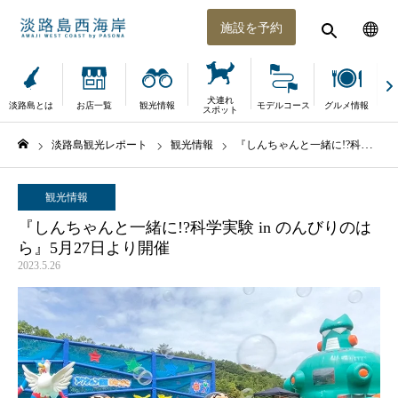
施設を予約
犬連れ
淡路島とは
お店一覧
観光情報
モデルコース
グルメ情報
体
スポット
淡路島観光レポート
観光情報
『しんちゃんと一緒に!?科学実験 in のんびりのはら』5月27日より開催
ホーム
観光情報
『しんちゃんと一緒に!?科学実験 in のんびりのは
ら』5月27日より開催
2023.5.26