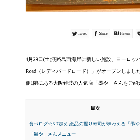
Tweet
Share
Hatena
4月29日(土)淡路島西海岸に新しい施設、ヨーロッパ
Road（レディバードロード）」がオープンしました。今
側1階にある大阪難波の人気店「墨や」さんをご紹
目次
食べログ☆3.7超え 絶品の握り寿司が味わえる「墨
「墨や」さんメニュー