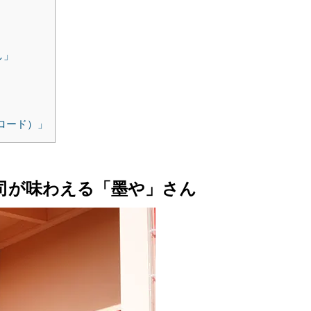
し」
ドロード）」
寿司が味わえる「墨や」さん