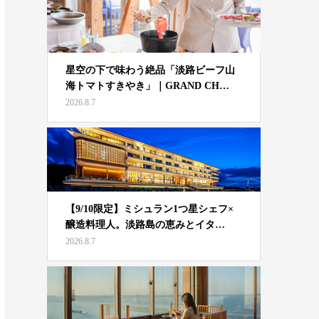
星空の下で味わう絶品「淡路ビーフ山
海トマトすきやき」｜GRAND CH…
2026.8.7
【9/10限定】ミシュラン1つ星シェフ×
醸造料理人。淡路島の恵みとイタ…
2026.8.7