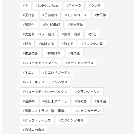
冬
Ladybird Road
スイーツ
ランチ
玉ねぎ
子供連れ
モデルコース
女子旅
淡路牛
Oh-SOBAR
年末年始
犬連れ・ペット連れ
魚介・海藻
知る
買う
体験する
泊まる
フレンチの森
古酒の舎
禅坊靖寧
青の舎
ハローキティスマイル
オーシャンテラス
ミエレ
ミエレザガーデン
ハローキティアップルハウス
ハローキティショーボックス
グランシャリオ
波乗亭
のじまスコーラ
海の舎
青海波
農家レストラン「陽・燦燦」
シェフガーデン
クラフトサーカス
ニジゲンノモリ
海神人の食卓