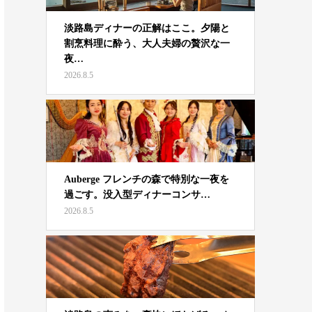
淡路島ディナーの正解はここ。夕陽と
割烹料理に酔う、大人夫婦の贅沢な一
夜…
2026.8.5
Auberge フレンチの森で特別な一夜を
過ごす。没入型ディナーコンサ…
2026.8.5