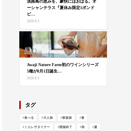
淡路島の恵みを、豪快にほおばる。オ
ーシャンテラス『夏休み限定1ポンド
ビ…
2026.8.3
Awaji Nature Farm初のワインシリーズ
5種が8月1日誕生…
2026.8.3
タグ
食べる
大人旅
家族旅
春
ミエレザダイナー
開催終了
秋
夏