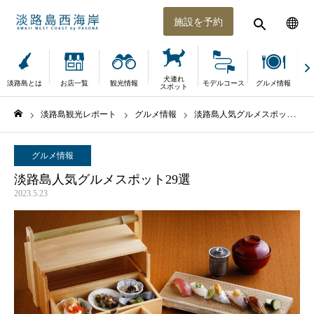
施設を予約
犬連れ
淡路島とは
お店一覧
観光情報
モデルコース
グルメ情報
体
スポット
淡路島観光レポート
グルメ情報
淡路島人気グルメスポット29選
ホーム
グルメ情報
淡路島人気グルメスポット29選
2023.5.23