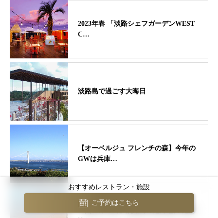
2023年春 「淡路シェフガーデンWEST
C…
淡路島で過ごす大晦日
【オーベルジュ フレンチの森】今年の
GWは兵庫…
おすすめレストラン・施設
ご予約はこちら
「国生みの島」淡路島の絶対魅力 絶対