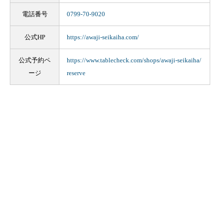
電話番号
0799-70-9020
公式HP
https://awaji-seikaiha.com/
公式予約ペ
https://www.tablecheck.com/shops/awaji-seikaiha/
ージ
reserve