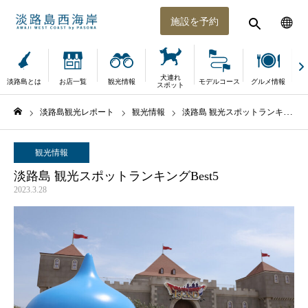
施設を予約
犬連れ
淡路島とは
お店一覧
観光情報
モデルコース
グルメ情報
体
スポット
淡路島観光レポート
観光情報
淡路島 観光スポットランキングBest5
ホーム
観光情報
淡路島 観光スポットランキングBest5
2023.3.28