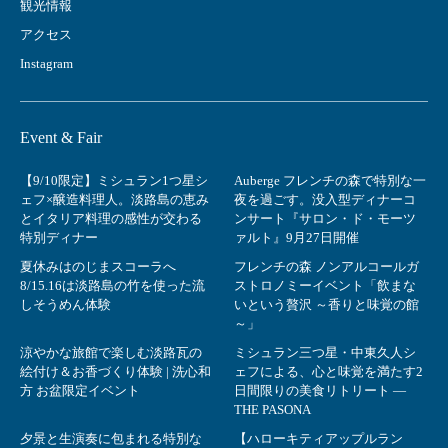
観光情報
アクセス
Instagram
Event & Fair
【9/10限定】ミシュラン1つ星シ
Auberge フレンチの森で特別な一
ェフ×醸造料理人。淡路島の恵み
夜を過ごす。没入型ディナーコ
とイタリア料理の感性が交わる
ンサート『サロン・ド・モーツ
特別ディナー
ァルト』9月27日開催
夏休みはのじまスコーラへ
フレンチの森 ノンアルコールガ
8/15.16は淡路島の竹を使った流
ストロノミーイベント「飲まな
しそうめん体験
いという贅沢 ～香りと味覚の館
～」
涼やかな旅館で楽しむ淡路瓦の
ミシュラン三つ星・中東久人シ
絵付け＆お香づくり体験 | 洗心和
ェフによる、心と味覚を満たす2
方 お盆限定イベント
日間限りの美食リトリート ―
THE PASONA
夕景と生演奏に包まれる特別な
【ハローキティアップルラン