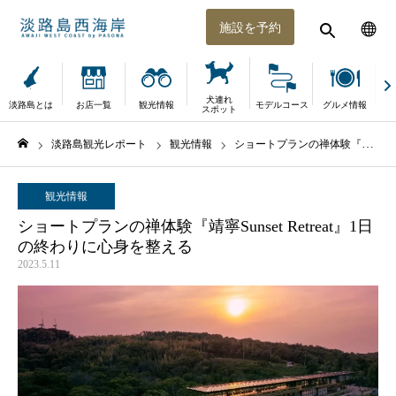
施設を予約
犬連れ
淡路島とは
お店一覧
観光情報
モデルコース
グルメ情報
体
スポット
淡路島観光レポート
観光情報
ショートプランの禅体験『靖寧Sunset Retreat』1日の終わりに心身を整える
ホーム
観光情報
ショートプランの禅体験『靖寧Sunset Retreat』1日
の終わりに心身を整える
2023.5.11