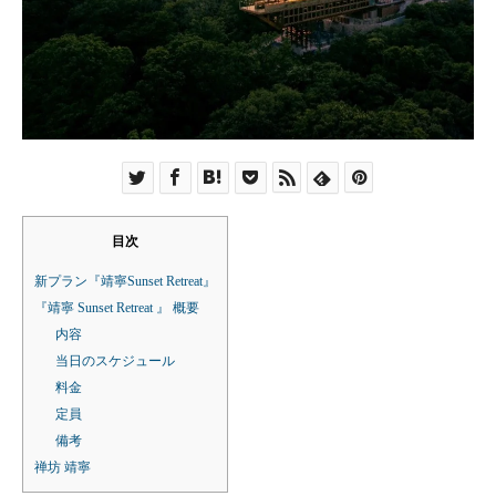
目次
新プラン『靖寧Sunset Retreat』
『靖寧 Sunset Retreat 』 概要
内容
当日のスケジュール
料金
定員
備考
禅坊 靖寧