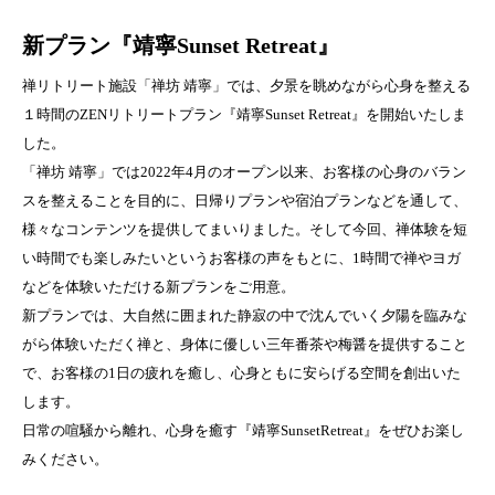
新プラン『靖寧Sunset Retreat』
禅リトリート施設「禅坊 靖寧」では、夕景を眺めながら心身を整える
１時間のZENリトリートプラン『靖寧Sunset Retreat』を開始いたしま
した。
「禅坊 靖寧」では2022年4月のオープン以来、お客様の心身のバラン
スを整えることを目的に、日帰りプランや宿泊プランなどを通して、
様々なコンテンツを提供してまいりました。そして今回、禅体験を短
い時間でも楽しみたいというお客様の声をもとに、1時間で禅やヨガ
などを体験いただける新プランをご用意。
新プランでは、大自然に囲まれた静寂の中で沈んでいく夕陽を臨みな
がら体験いただく禅と、身体に優しい三年番茶や梅醤を提供すること
で、お客様の1日の疲れを癒し、心身ともに安らげる空間を創出いた
します。
日常の喧騒から離れ、心身を癒す『靖寧SunsetRetreat』をぜひお楽し
みください。