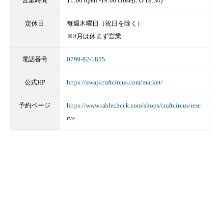
営業時間
11:00 open -19:00 close(L.O 18:30)
定休日
毎週木曜日（祝日を除く）
※8月は休まず営業
電話番号
0799-82-1855
公式HP
https://awajicraftcircus.com/market/
予約ページ
https://www.tablecheck.com/shops/craftcircus/rese
rve