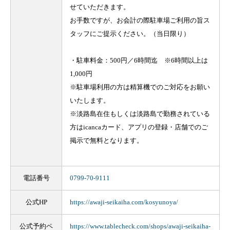
せていただきます。
お手数ですが、お会計の際駐車場ご利用の旨ス
タッフにご提示ください。（当日限り）
・駐車料金：500円／6時間迄 ※6時間以上は
1,000円
※駐車場利用の方は精算機でのご対応をお願い
いたします。
※淡路島在住もしくは淡路島で勤務されている
方はicancaカード、アプリの登録・店舗でのご
掲示で無料となります。
電話番号
0799-70-9111
公式HP
https://awaji-seikaiha.com/kosyunoya/
公式予約ペ
https://www.tablecheck.com/shops/awaji-seikaiha-