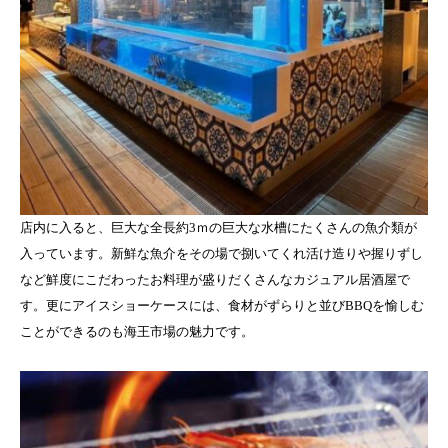
店内に入ると、巨大な全長約3ｍの巨大な水槽にたくさんの魚介類が
入っています。新鮮な魚介をその場で捌いてくれ活け造りや握りずし
など鮮度にこだわったお料理が盛りだくさんなカジュアル居酒屋で
す。更にアイスショーケースには、食材がずらりと並びBBQを愉しむ
ことができるのも海王市場の魅力です。