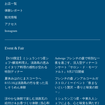
お店一覧
体験レポート
観光情報
アクセス
Instagram
Event & Fair
【9/10限定】ミシュラン1つ星シ
Auberge フレンチの森で特別な一
ェフ×醸造料理人。淡路島の恵み
夜を過ごす。没入型ディナーコ
とイタリア料理の感性が交わる
ンサート『サロン・ド・モーツ
特別ディナー
ァルト』9月27日開催
夏休みはのじまスコーラへ
フレンチの森 ノンアルコールガ
8/15.16は淡路島の竹を使った流
ストロノミーイベント「飲まな
しそうめん体験
いという贅沢 ～香りと味覚の館
～」
涼やかな旅館で楽しむ淡路瓦の
ミシュラン三つ星・中東久人シ
絵付け＆お香づくり体験 | 洗心和
ェフによる、心と味覚を満たす2