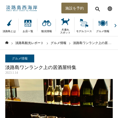
施設を予約
犬連れ
淡路島とは
お店一覧
観光情報
モデルコース
グルメ情報
体
スポット
淡路島観光レポート
グルメ情報
淡路島ワンランク上の居酒屋特集
ホーム
グルメ情報
淡路島ワンランク上の居酒屋特集
2023.1.14