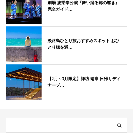
劇場 波乗亭公演『舞い踊る郷の響き』
完全ガイド…
淡路島ひとり旅おすすめスポット おひ
とり様を満…
【2月～3月限定】禅坊 靖寧 日帰りディ
ナープ…