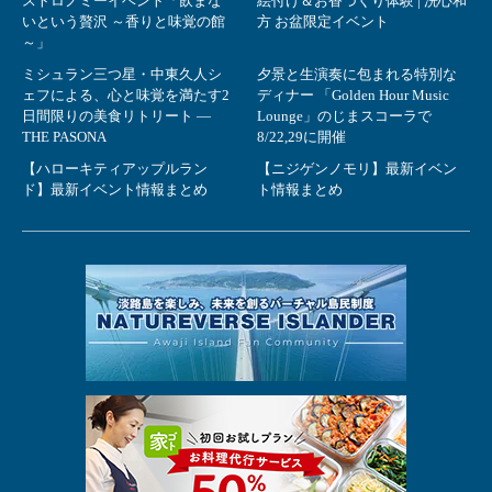
ストロノミーイベント「飲まな
絵付け＆お香づくり体験 | 洗心和
いという贅沢 ～香りと味覚の館
方 お盆限定イベント
～」
ミシュラン三つ星・中東久人シ
夕景と生演奏に包まれる特別な
ェフによる、心と味覚を満たす2
ディナー 「Golden Hour Music
日間限りの美食リトリート ―
Lounge」のじまスコーラで
THE PASONA
8/22,29に開催
【ハローキティアップルラン
【ニジゲンノモリ】最新イベン
ド】最新イベント情報まとめ
ト情報まとめ