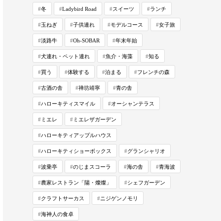
冬
Ladybird Road
スイーツ
ランチ
玉ねぎ
子供連れ
モデルコース
女子旅
淡路牛
Oh-SOBAR
年末年始
犬連れ・ペット連れ
魚介・海藻
知る
買う
体験する
泊まる
フレンチの森
古酒の舎
禅坊靖寧
青の舎
ハローキティスマイル
オーシャンテラス
ミエレ
ミエレザガーデン
ハローキティアップルハウス
ハローキティショーボックス
グランシャリオ
波乗亭
のじまスコーラ
海の舎
青海波
農家レストラン「陽・燦燦」
シェフガーデン
クラフトサーカス
ニジゲンノモリ
海神人の食卓