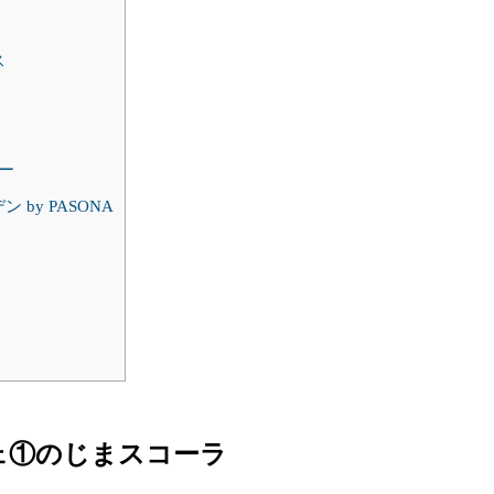
ス
ー
y PASONA
ェ①のじまスコーラ