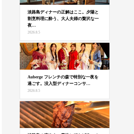
淡路島ディナーの正解はここ。夕陽と
割烹料理に酔う、大人夫婦の贅沢な一
夜…
2026.8.5
Auberge フレンチの森で特別な一夜を
過ごす。没入型ディナーコンサ…
2026.8.5