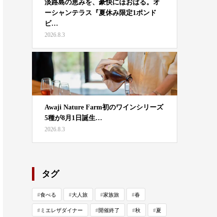
淡路島の恵みを、豪快にほおばる。オ
ーシャンテラス『夏休み限定1ポンド
ビ…
2026.8.3
Awaji Nature Farm初のワインシリーズ
5種が8月1日誕生…
2026.8.3
タグ
食べる
大人旅
家族旅
春
ミエレザダイナー
開催終了
秋
夏