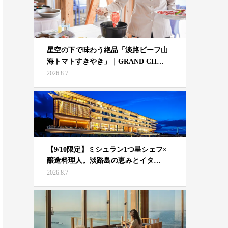
星空の下で味わう絶品「淡路ビーフ山
海トマトすきやき」｜GRAND CH…
2026.8.7
【9/10限定】ミシュラン1つ星シェフ×
醸造料理人。淡路島の恵みとイタ…
2026.8.7