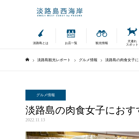
犬連れ
淡路島とは
お店一覧
観光情報
スポット
淡路島観光レポート
グルメ情報
淡路島の肉食女子に
ホーム
グルメ情報
淡路島の肉食女子におす
2022.11.13