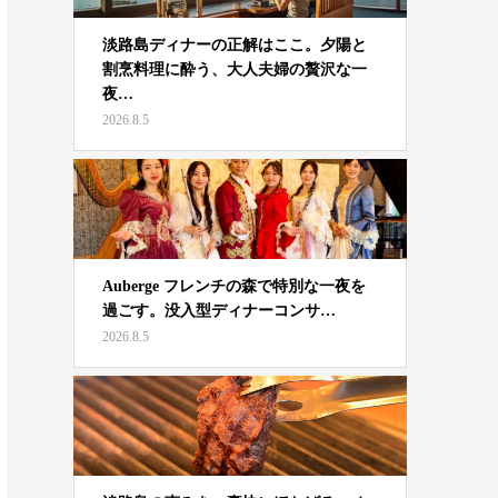
淡路島ディナーの正解はここ。夕陽と
割烹料理に酔う、大人夫婦の贅沢な一
夜…
2026.8.5
Auberge フレンチの森で特別な一夜を
過ごす。没入型ディナーコンサ…
2026.8.5