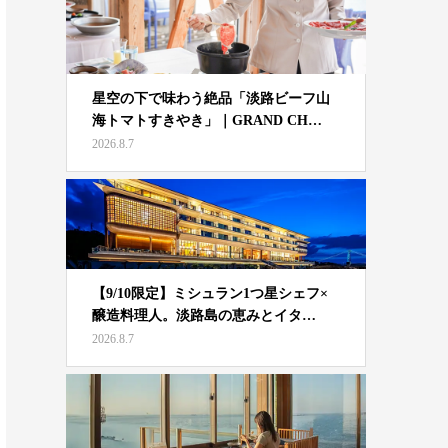
星空の下で味わう絶品「淡路ビーフ山
海トマトすきやき」｜GRAND CH…
2026.8.7
【9/10限定】ミシュラン1つ星シェフ×
醸造料理人。淡路島の恵みとイタ…
2026.8.7