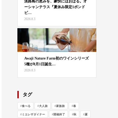
淡路島の恵みを、豪快にほおばる。オ
ーシャンテラス『夏休み限定1ポンド
ビ…
2026.8.3
Awaji Nature Farm初のワインシリーズ
5種が8月1日誕生…
2026.8.3
タグ
食べる
大人旅
家族旅
春
ミエレザダイナー
開催終了
秋
夏