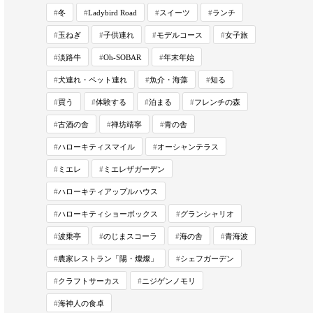
冬
Ladybird Road
スイーツ
ランチ
玉ねぎ
子供連れ
モデルコース
女子旅
淡路牛
Oh-SOBAR
年末年始
犬連れ・ペット連れ
魚介・海藻
知る
買う
体験する
泊まる
フレンチの森
古酒の舎
禅坊靖寧
青の舎
ハローキティスマイル
オーシャンテラス
ミエレ
ミエレザガーデン
ハローキティアップルハウス
ハローキティショーボックス
グランシャリオ
波乗亭
のじまスコーラ
海の舎
青海波
農家レストラン「陽・燦燦」
シェフガーデン
クラフトサーカス
ニジゲンノモリ
海神人の食卓