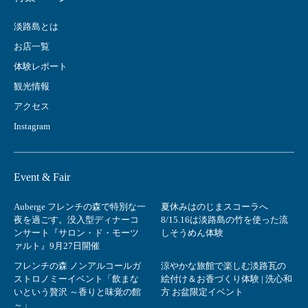
淡路島とは
お店一覧
体験レポート
観光情報
アクセス
Instagram
Event & Fair
Auberge フレンチの森で特別な一
夏休みはのじまスコーラへ
夜を過ごす。没入型ディナーコ
8/15.16は淡路島の竹を使った流
ンサート『サロン・ド・モーツ
しそうめん体験
ァルト』9月27日開催
フレンチの森 ノンアルコールガ
涼やかな旅館で楽しむ淡路瓦の
ストロノミーイベント「飲まな
絵付け＆お香づくり体験 | 洗心和
いという贅沢 ～香りと味覚の館
方 お盆限定イベント
～」