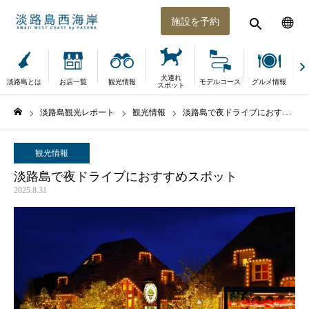
施設を予約
犬連れ
淡路島とは
お店一覧
観光情報
モデルコース
グルメ情報
体
スポット
淡路島観光レポート
観光情報
淡路島で夜ドライブにおすすめスポット
ホーム
観光情報
淡路島で夜ドライブにおすすめスポット
2025.8.31