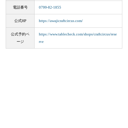
電話番号
0799-82-1855
公式HP
https://awajicraftcircus.com/
公式予約ペ
https://www.tablecheck.com/shops/craftcircus/rese
ージ
rve