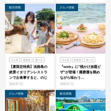
観光情報
グルメ情報
大人旅
家族旅
食べる
大人旅
家族旅
食べる
体験する
のじまスコーラ
体験する
ミエレ
【夏限定特典】淡路島の
『miele』に”桃かけ放題ピ
絶景イタリアンレストラ
ザ”が登場！播磨灘を眺め
ンでお食事すると、のじ
ながら味わう…
ま動物園の入場券をプレ
2026.07.15
2026.07.15
ゼ…
グルメ情報
観光情報