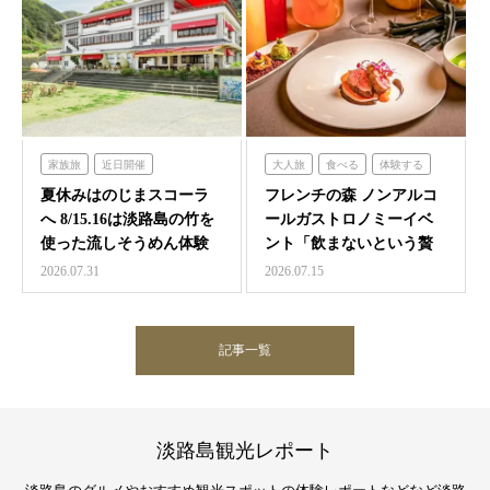
家族旅
近日開催
大人旅
食べる
体験する
のじまスコーラ
フレンチの森
夏休みはのじまスコーラ
フレンチの森 ノンアルコ
へ 8/15.16は淡路島の竹を
ールガストロノミーイベ
使った流しそうめん体験
ント「飲まないという贅
沢 ～香りと味覚の館～…
2026.07.31
2026.07.15
記事一覧
淡路島観光レポート