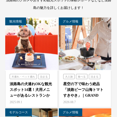
淡路島のグルメやおすすめ観光スポットの体験レポートなどなど淡路
島の魅力を詳しくお届けします！
観光情報
グルメ情報
犬連れ・ペット連れ
泊まる
大人旅
食べる
泊まる
ミエレザガーデン
グランシャリオ
淡路島の犬連れOKな観光
星空の下で味わう絶品
スポット14選！犬用メニ
「淡路ビーフ山海トマト
のじまスコーラ
ューがあるレストランか
すきやき」｜GRAND
シェフガーデン
らペット可ホテルまで…
CHARIOT 北斗七星…
2025.09.1
2026.08.7
モデルコース
グルメ情報