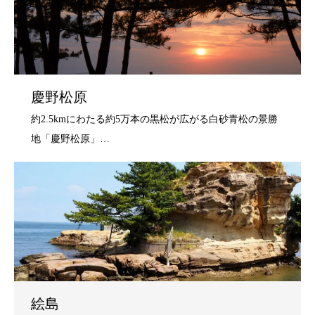
慶野松原
絵島