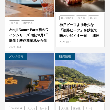
Oh-SOBAR
大人旅
食べる
大人旅
体験する
のじまスコーラ
海神人の食卓
神戸ビーフより希少な
農家レストラン「陽・燦燦」
Awaji Nature Farm初のワ
「淡路ビーフ」を鉄板で
インシリーズ5種が8月1日
味わい尽くす一日 — 海神
誕生！耕作放棄地から生
人（アマン）の食卓
2026.08.3
ま…
「桟…
2026.08.3
グルメ情報
観光情報
Oh-SOBAR
大人旅
食べる
大人旅
家族旅
食べる