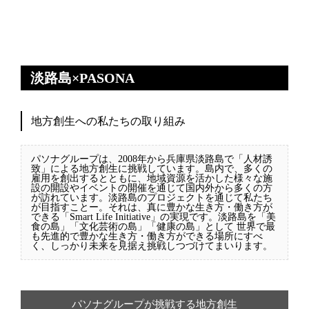
淡路島×PASONA
地方創生への私たちの取り組み
パソナグループは、2008年から兵庫県淡路島で「人材誘
致」による地方創生に挑戦しています。島内で、多くの
雇用を創出するとともに、地域資源を活かした様々な施
設の開設やイベントの開催を通じて国内外から多くの方
が訪れています。淡路島のプロジェクトを通じて私たち
が目指すことー。それは、真に豊かな生き方・働き方が
できる「Smart Life Initiative」の実現です。淡路島を「美
食の島」「文化芸術の島」「健康の島」として 世界で最
も先進的で豊かな生き方・働き方ができる場所にすべ
く、しっかり未来を見据え挑戦しつづけてまいります。
パソナグループが挑戦する地方創生