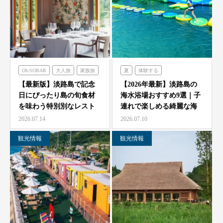
Oh-SOBAR
大人旅
家族旅
夏
体験する
食べる
フレンチの森
のじまスコーラ
【最新版】淡路島で記念
【2026年最新】淡路島の
日にぴったり島の旬食材
海水浴場おすすめ9選｜子
オーシャンテラス
シェフガーデン
を味わう特別別なレスト
連れで楽しめる綺麗な海
のじまスコーラ
青海波
ラン7選
と海開き情報
2026.07.14
2026.07.10
海神人の食卓
観光情報
観光情報