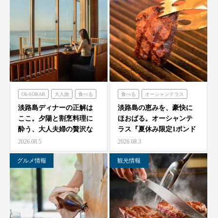
Oh-SOBAR
大人旅
食べる
食べる
オーシャンテラス
青海波
淡路島ディナーの正解は
淡路島の恵みを、豪快に
ここ。夕陽と割烹料理に
ほおばる。オーシャンテ
酔う、大人夫婦の贅沢な
ラス『夏休み限定1ポンド
一夜をモダン蕎麦割烹
ビーフフェア』7月25…
2026.08.5
2026.08.3
O…
グルメ情報
観光情報