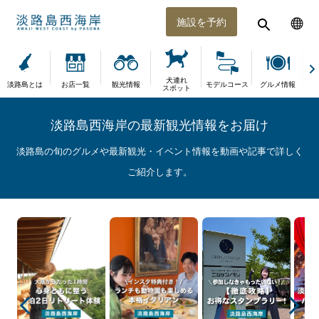
施設を予約
犬連れ
淡路島とは
お店一覧
観光情報
モデルコース
グルメ情報
体
スポット
淡路島西海岸の最新観光情報をお届け
淡路島の旬のグルメや最新観光・イベント情報を動画や記事で詳しく
ご紹介します。