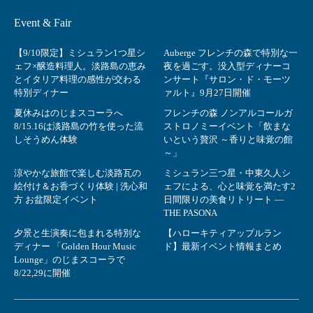
Event & Fair
【9/10限定】ミシュラン1つ星シ
Auberge フレンチの森で特別な一
ェフ×醸造料理人。淡路島の恵み
夜を過ごす。没入型ディナーコ
とイタリア料理の感性が交わる
ンサート『サロン・ド・モーツ
特別ディナー
ァルト』9月27日開催
夏休みはのじまスコーラへ
フレンチの森 ノンアルコールガ
8/15.16は淡路島の竹を使った流
ストロノミーイベント「飲まな
しそうめん体験
いという贅沢 ～香りと味覚の館
～」
涼やかな旅館で楽しむ淡路瓦の
ミシュラン三つ星・中東久人シ
絵付け＆お香づくり体験 | 洗心和
ェフによる、心と味覚を満たす2
方 お盆限定イベント
日間限りの美食リトリート ―
THE PASONA
夕景と生演奏に包まれる特別な
【ハローキティアップルラン
ディナー 「Golden Hour Music
ド】最新イベント情報まとめ
Lounge」のじまスコーラで
8/22,29に開催