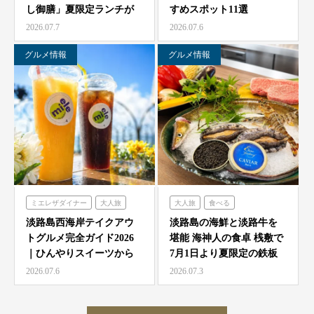
し御膳」夏限定ランチが
すめスポット11選
農家レストラン「陽・燦燦」
7/1より海神人の食卓 …
2026.07.7
2026.07.6
シェフガーデン
ニジゲンノモリ
グルメ情報
グルメ情報
ミエレザダイナー
大人旅
大人旅
食べる
家族旅
食べる
海神人の食卓
淡路島西海岸テイクアウ
淡路島の海鮮と淡路牛を
トグルメ完全ガイド2026
堪能 海神人の食卓 桟敷で
ハローキティスマイル
｜ひんやりスイーツから
7月1日より夏限定の鉄板
ミエレザガーデン
絶品グルメまで徹底紹…
焼きコース4種が登…
2026.07.6
2026.07.3
ハローキティショーボックス
のじまスコーラ
クラフトサーカス