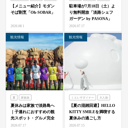
シェフガーデン
【メニュー紹介】モダン
駐車場が7月18日（土）よ
そば割烹「Oh-SOBAR」
り無料開放「淡路シェフ
ガーデン by PASONA」
「Ladyb…
2026.08.1
2026.07.17
観光情報
観光情報
夏
家族旅
ミエレザダイナー
大人旅
農家レストラン「陽・燦燦」
家族旅
食べる
体験する
夏休みは家族で淡路島へ
【夏の混雑回避】HELLO
｜子連れにおすすめの観
KITTY SMILEを満喫する
シェフガーデン
ハローキティスマイル
光スポット・グルメ完全
夏休みの過ごし方
ニジゲンノモリ
ガイド
2026.07.17
2026.07.15