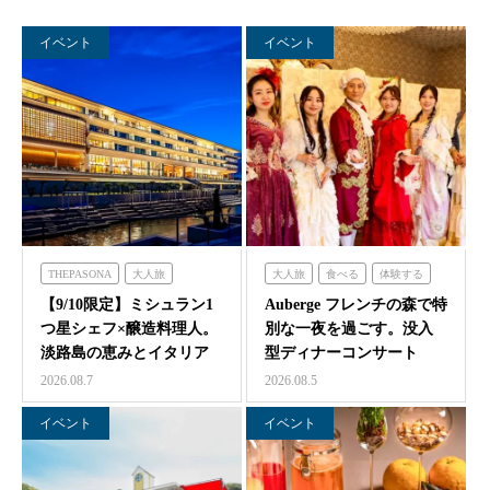
イベント
イベント
THEPASONA
大人旅
大人旅
食べる
体験する
食べる
体験する
泊まる
フレンチの森
【9/10限定】ミシュラン1
Auberge フレンチの森で特
つ星シェフ×醸造料理人。
別な一夜を過ごす。没入
淡路島の恵みとイタリア
型ディナーコンサート
料理の感性が交わ…
『サロン・ド・モ…
2026.08.7
2026.08.5
イベント
イベント