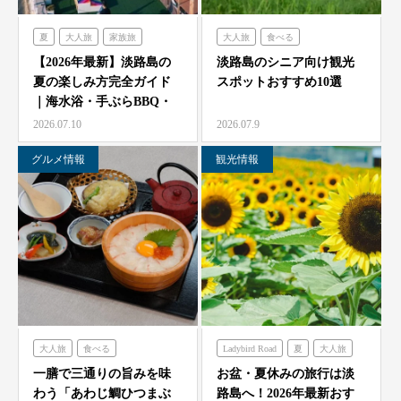
夏
大人旅
家族旅
大人旅
食べる
食べる
体験する
禅坊靖寧
フレンチの森
古酒の舎
【2026年最新】淡路島の
淡路島のシニア向け観光
夏の楽しみ方完全ガイド
スポットおすすめ10選
ハローキティスマイル
禅坊靖寧
のじまスコーラ
｜海水浴・手ぶらBBQ・
オーシャンテラス
ミエレ
農家レストラン「陽・燦燦」
子供の遊び場と絶景…
2026.07.10
2026.07.9
グランシャリオ
シェフガーデン
グルメ情報
観光情報
クラフトサーカス
ニジゲンノモリ
大人旅
食べる
Ladybird Road
夏
大人旅
海神人の食卓
家族旅
フレンチの森
一膳で三通りの旨みを味
お盆・夏休みの旅行は淡
わう「あわじ鯛ひつまぶ
路島へ！2026年最新おす
グランシャリオ