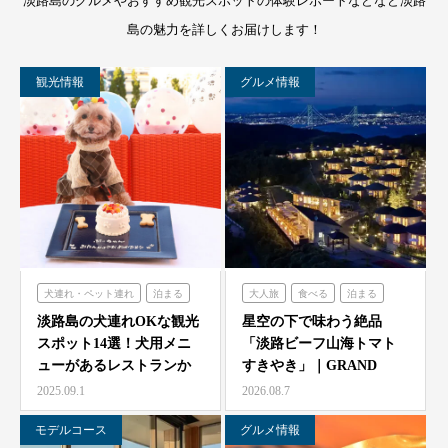
淡路島のグルメやおすすめ観光スポットの体験レポートなどなど淡路
島の魅力を詳しくお届けします！
観光情報
グルメ情報
犬連れ・ペット連れ
泊まる
大人旅
食べる
泊まる
ミエレザガーデン
グランシャリオ
淡路島の犬連れOKな観光
星空の下で味わう絶品
スポット14選！犬用メニ
「淡路ビーフ山海トマト
のじまスコーラ
ューがあるレストランか
すきやき」｜GRAND
シェフガーデン
らペット可ホテルまで…
CHARIOT 北斗七星…
2025.09.1
2026.08.7
モデルコース
グルメ情報