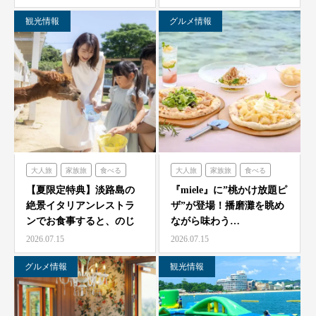
観光情報
グルメ情報
大人旅
家族旅
食べる
大人旅
家族旅
食べる
体験する
のじまスコーラ
体験する
ミエレ
【夏限定特典】淡路島の
『miele』に”桃かけ放題ピ
絶景イタリアンレストラ
ザ”が登場！播磨灘を眺め
ンでお食事すると、のじ
ながら味わう…
ま動物園の入場券をプレ
2026.07.15
2026.07.15
ゼ…
グルメ情報
観光情報