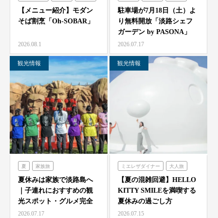
シェフガーデン
【メニュー紹介】モダン
駐車場が7月18日（土）よ
そば割烹「Oh-SOBAR」
り無料開放「淡路シェフ
ガーデン by PASONA」
「Ladyb…
2026.08.1
2026.07.17
観光情報
観光情報
夏
家族旅
ミエレザダイナー
大人旅
農家レストラン「陽・燦燦」
家族旅
食べる
体験する
夏休みは家族で淡路島へ
【夏の混雑回避】HELLO
｜子連れにおすすめの観
KITTY SMILEを満喫する
シェフガーデン
ハローキティスマイル
光スポット・グルメ完全
夏休みの過ごし方
ニジゲンノモリ
ガイド
2026.07.17
2026.07.15