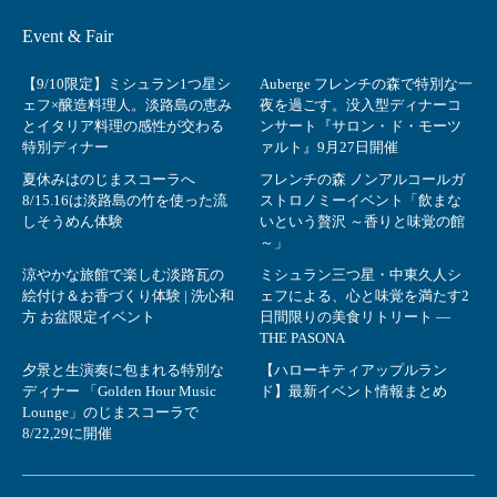
Event & Fair
【9/10限定】ミシュラン1つ星シ
Auberge フレンチの森で特別な一
ェフ×醸造料理人。淡路島の恵み
夜を過ごす。没入型ディナーコ
とイタリア料理の感性が交わる
ンサート『サロン・ド・モーツ
特別ディナー
ァルト』9月27日開催
夏休みはのじまスコーラへ
フレンチの森 ノンアルコールガ
8/15.16は淡路島の竹を使った流
ストロノミーイベント「飲まな
しそうめん体験
いという贅沢 ～香りと味覚の館
～」
涼やかな旅館で楽しむ淡路瓦の
ミシュラン三つ星・中東久人シ
絵付け＆お香づくり体験 | 洗心和
ェフによる、心と味覚を満たす2
方 お盆限定イベント
日間限りの美食リトリート ―
THE PASONA
夕景と生演奏に包まれる特別な
【ハローキティアップルラン
ディナー 「Golden Hour Music
ド】最新イベント情報まとめ
Lounge」のじまスコーラで
8/22,29に開催