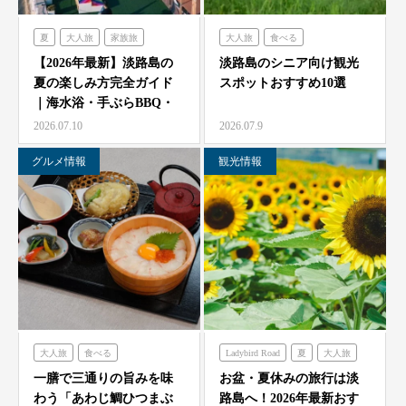
夏
大人旅
家族旅
大人旅
食べる
食べる
体験する
禅坊靖寧
フレンチの森
古酒の舎
【2026年最新】淡路島の
淡路島のシニア向け観光
夏の楽しみ方完全ガイド
スポットおすすめ10選
ハローキティスマイル
禅坊靖寧
のじまスコーラ
｜海水浴・手ぶらBBQ・
オーシャンテラス
ミエレ
農家レストラン「陽・燦燦」
子供の遊び場と絶景…
2026.07.10
2026.07.9
グランシャリオ
シェフガーデン
グルメ情報
観光情報
クラフトサーカス
ニジゲンノモリ
大人旅
食べる
Ladybird Road
夏
大人旅
海神人の食卓
家族旅
フレンチの森
一膳で三通りの旨みを味
お盆・夏休みの旅行は淡
わう「あわじ鯛ひつまぶ
路島へ！2026年最新おす
グランシャリオ