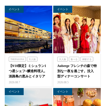
イベント
イベント
THEPASONA
大人旅
大人旅
食べる
体験する
食べる
体験する
泊まる
フレンチの森
【9/10限定】ミシュラン1
Auberge フレンチの森で特
つ星シェフ×醸造料理人。
別な一夜を過ごす。没入
淡路島の恵みとイタリア
型ディナーコンサート
料理の感性が交わ…
『サロン・ド・モ…
2026.08.7
2026.08.5
イベント
イベント