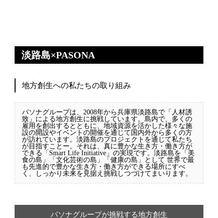
淡路島×PASONA
地方創生への私たちの取り組み
パソナグループは、2008年から兵庫県淡路島で「人材誘
致」による地方創生に挑戦しています。島内で、多くの
雇用を創出するとともに、地域資源を活かした様々な施
設の開設やイベントの開催を通じて国内外から多くの方
が訪れています。淡路島のプロジェクトを通じて私たち
が目指すことー。それは、真に豊かな生き方・働き方が
できる「Smart Life Initiative」の実現です。淡路島を「美
食の島」「文化芸術の島」「健康の島」として 世界で最
も先進的で豊かな生き方・働き方ができる場所にすべ
く、しっかり未来を見据え挑戦しつづけてまいります。
パソナグループが挑戦する地方創生