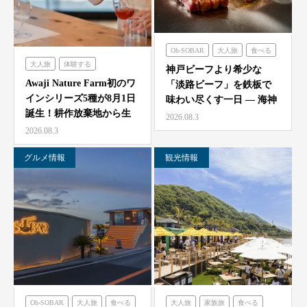
Oh-SOBAR
大人旅
食べる
大人旅
体験する
のじまスコーラ
海神人の食卓
神戸ビーフより希少な
農家レストラン「陽・燦燦」
Awaji Nature Farm初のワ
「淡路ビーフ」を鉄板で
インシリーズ5種が8月1日
味わい尽くす一日 — 海神
誕生！耕作放棄地から生
人（アマン）の食卓
2026.08.3
ま…
「桟…
2026.08.3
グルメ情報
観光情報
Oh-SOBAR
大人旅
食べる
大人旅
家族旅
食べる