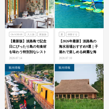
Oh-SOBAR
大人旅
家族旅
夏
体験する
食べる
フレンチの森
のじまスコーラ
【最新版】淡路島で記念
【2026年最新】淡路島の
日にぴったり島の旬食材
海水浴場おすすめ9選｜子
オーシャンテラス
シェフガーデン
を味わう特別別なレスト
連れで楽しめる綺麗な海
のじまスコーラ
青海波
ラン7選
と海開き情報
2026.07.14
2026.07.10
海神人の食卓
観光情報
観光情報