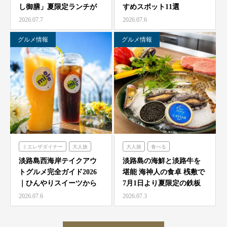
し御膳」夏限定ランチが
すめスポット11選
農家レストラン「陽・燦燦」
7/1より海神人の食卓 …
2026.07.7
2026.07.6
シェフガーデン
ニジゲンノモリ
グルメ情報
グルメ情報
ミエレザダイナー
大人旅
大人旅
食べる
家族旅
食べる
海神人の食卓
淡路島西海岸テイクアウ
淡路島の海鮮と淡路牛を
トグルメ完全ガイド2026
堪能 海神人の食卓 桟敷で
ハローキティスマイル
｜ひんやりスイーツから
7月1日より夏限定の鉄板
ミエレザガーデン
絶品グルメまで徹底紹…
焼きコース4種が登…
2026.07.6
2026.07.3
ハローキティショーボックス
のじまスコーラ
クラフトサーカス