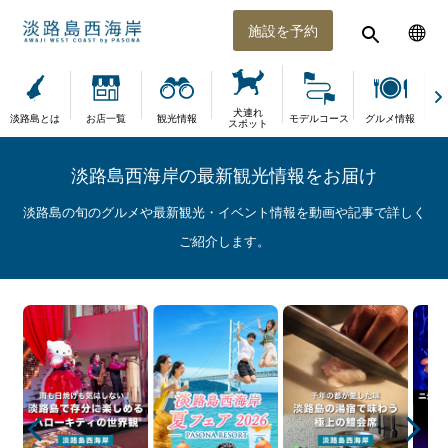
施設を予約
犬連れ
淡路島とは
お店一覧
観光情報
モデルコース
グルメ情報
体
スポット
淡路島西海岸の最新観光情報をお届け
淡路島の旬のグルメや最新観光・イベント情報を動画や記事で詳しく
ご紹介します。