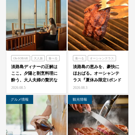
Oh-SOBAR
大人旅
食べる
食べる
オーシャンテラス
青海波
淡路島ディナーの正解は
淡路島の恵みを、豪快に
ここ。夕陽と割烹料理に
ほおばる。オーシャンテ
酔う、大人夫婦の贅沢な
ラス『夏休み限定1ポンド
一夜をモダン蕎麦割烹
ビーフフェア』7月25…
2026.08.5
2026.08.3
O…
グルメ情報
観光情報