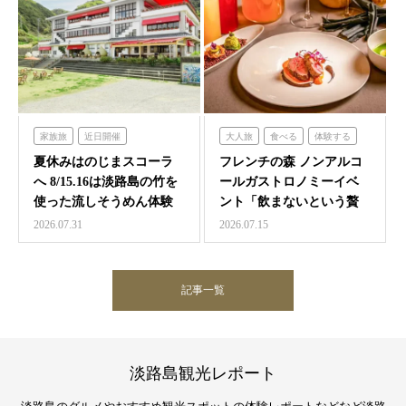
家族旅
近日開催
大人旅
食べる
体験する
のじまスコーラ
フレンチの森
夏休みはのじまスコーラ
フレンチの森 ノンアルコ
へ 8/15.16は淡路島の竹を
ールガストロノミーイベ
使った流しそうめん体験
ント「飲まないという贅
沢 ～香りと味覚の館～…
2026.07.31
2026.07.15
記事一覧
淡路島観光レポート