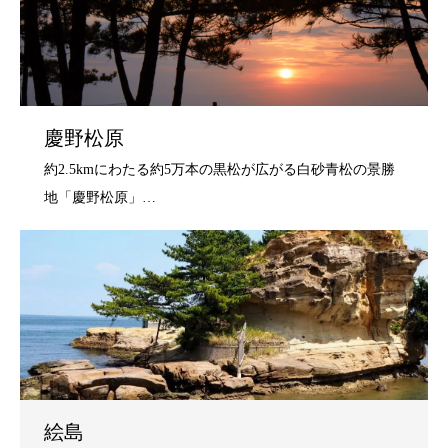
慶野松原
絵島